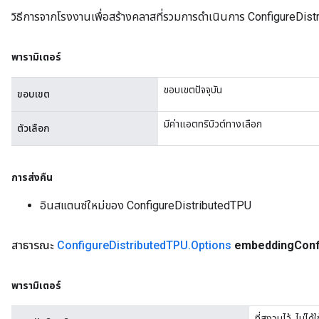
วิธีการจากโรงงานเพื่อสร้างคลาสที่รวมการดำเนินการ ConfigureDist
tch
พารามิเตอร์
ch
ขอบเขตปัจจุบัน
ขอบเขต
มีค่าแอตทริบิวต์ทางเลือก
ตัวเลือก
การส่งคืน
อินสแตนซ์ใหม่ของ ConfigureDistributedTPU
สาธารณะ
Configure
Distributed
TPU
.
Options
embedding
Conf
พารามิเตอร์
ที่สงวนไว้. ไม่ได้ใช