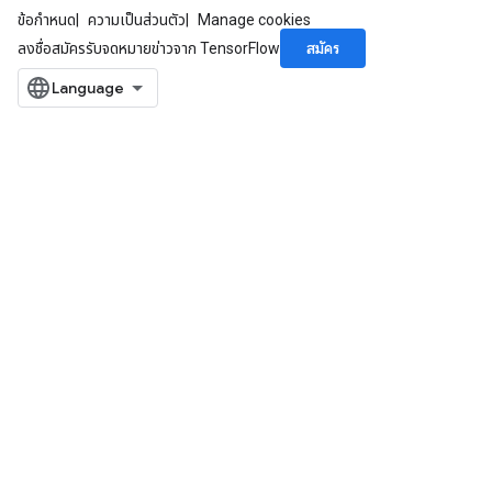
ข้อกำหนด
ความเป็นส่วนตัว
Manage cookies
สมัคร
ลงชื่อสมัครรับจดหมายข่าวจาก TensorFlow
adAccumDebug
sGradAccumDebug
sGradAccumDebug
rameters
adAccumDebug
rameters
rs