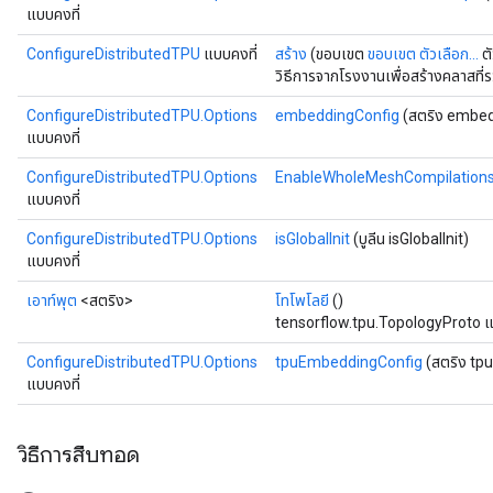
แบบคงที่
ConfigureDistributedTPU
แบบคงที่
สร้าง
(ขอบเขต
ขอบเขต
ตัวเลือก...
ตั
วิธีการจากโรงงานเพื่อสร้างคลาสที
ConfigureDistributedTPU.Options
embeddingConfig
(สตริง embed
แบบคงที่
ConfigureDistributedTPU.Options
EnableWholeMeshCompilation
แบบคงที่
ConfigureDistributedTPU.Options
isGlobalInit
(บูลีน isGlobalInit)
แบบคงที่
เอาท์พุต
<สตริง>
โทโพโลยี
()
tensorflow.tpu.TopologyProto แ
ConfigureDistributedTPU.Options
tpuEmbeddingConfig
(สตริง tp
แบบคงที่
วิธีการสืบทอด