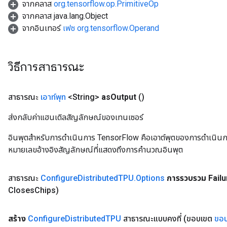
จากคลาส
org.tensorflow.op.PrimitiveOp
จากคลาส java.lang.Object
จากอินเทอร์
เฟซ org.tensorflow.Operand
วิธีการสาธารณะ
สาธารณะ
เอาท์พุท
<String>
as
Output
()
ส่งกลับค่าแฮนเดิลสัญลักษณ์ของเทนเซอร์
อินพุตสำหรับการดำเนินการ TensorFlow คือเอาต์พุตของการดำเนินการ T
หมายเลขอ้างอิงสัญลักษณ์ที่แสดงถึงการคำนวณอินพุต
สาธารณะ
Configure
Distributed
TPU
.
Options
การรวบรวม Failu
Closes
Chips)
สร้าง
Configure
Distributed
TPU
สาธารณะแบบคงที่
(ขอบเขต
ขอ