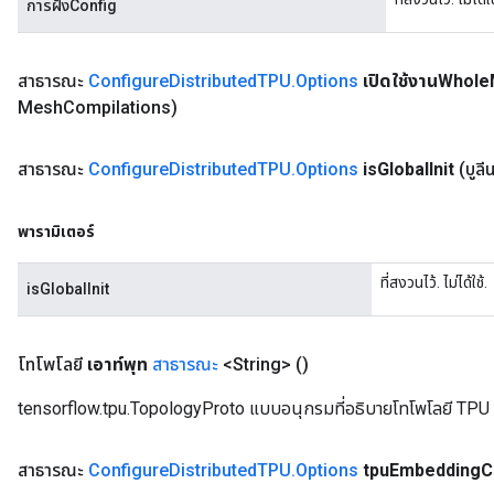
การฝังConfig
สาธารณะ
Configure
Distributed
TPU
.
Options
เปิดใช้งานWhole
Mesh
Compilations)
สาธารณะ
Configure
Distributed
TPU
.
Options
is
Global
Init
(บูลี
พารามิเตอร์
ที่สงวนไว้. ไม่ได้ใช้.
isGlobalInit
โทโพโลยี
เอาท์พุท
สาธารณะ
<String>
()
tensorflow.tpu.TopologyProto แบบอนุกรมที่อธิบายโทโพโลยี TPU
สาธารณะ
Configure
Distributed
TPU
.
Options
tpu
Embedding
C