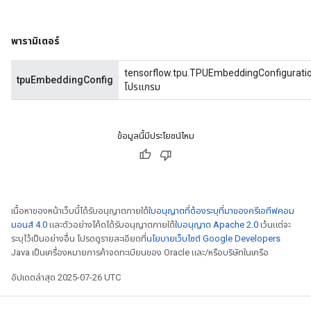
พารามิเตอร์
tensorflow.tpu.TPUEmbeddingConfiguration
tpuEmbeddingConfig
โปรแกรม
ข้อมูลนี้มีประโยชน์ไหม
เนื้อหาของหน้าเว็บนี้ได้รับอนุญาตภายใต้
ใบอนุญาตที่ต้องระบุที่มาของครีเอทีฟคอม
มอนส์ 4.0
และตัวอย่างโค้ดได้รับอนุญาตภายใต้
ใบอนุญาต Apache 2.0
เว้นแต่จะ
ระบุไว้เป็นอย่างอื่น โปรดดูรายละเอียดที่
นโยบายเว็บไซต์ Google Developers
Java เป็นเครื่องหมายการค้าจดทะเบียนของ Oracle และ/หรือบริษัทในเครือ
อัปเดตล่าสุด 2025-07-26 UTC