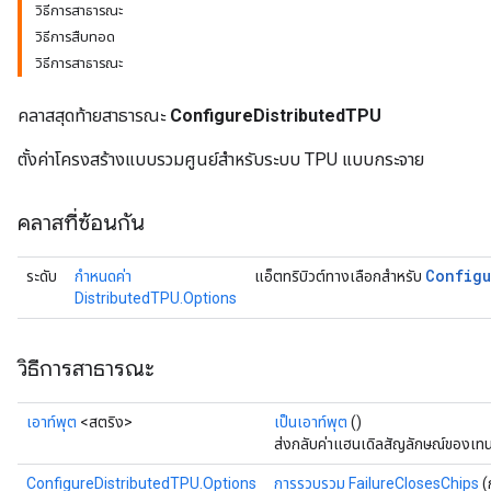
วิธีการสาธารณะ
วิธีการสืบทอด
วิธีการสาธารณะ
คลาสสุดท้ายสาธารณะ
ConfigureDistributedTPU
ตั้งค่าโครงสร้างแบบรวมศูนย์สำหรับระบบ TPU แบบกระจาย
คลาสที่ซ้อนกัน
Configu
ระดับ
กำหนดค่า
แอ็ตทริบิวต์ทางเลือกสำหรับ
DistributedTPU.Options
วิธีการสาธารณะ
เอาท์พุต
<สตริง>
เป็นเอาท์พุต
()
ส่งกลับค่าแฮนเดิลสัญลักษณ์ของเทน
ConfigureDistributedTPU.Options
การรวบรวม FailureClosesChips
(