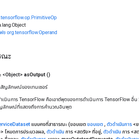
.tensorflow.op.PrimitiveOp
.lang.Object
เฟซ org.tensorflow.Operand
ารณะ
 <Object>
as
Output
()
ิลสัญลักษณ์ของเทนเซอร์
เนินการ TensorFlow คือเอาต์พุตของการดำเนินการ TensorFlow อื่น วิธี
ัญลักษณ์ที่แสดงถึงการคำนวณอินพุต
ervice
Dataset
แบบคงที่สาธารณะ
(ขอบเขต
ขอบเขต
,
ตัวดำเนินการ
<ย
ง> โหมดการประมวลผล
,
ตัวดำเนิน
การ <สตริง> ที่อยู่
,
ตัวดำเนิน
การ <สต