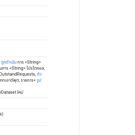
ว
ถูกดำเนิน
การ <String>
เนินการ <String> โปรโตคอล,
OutstandRequests,
ตัว
เภทเอาต์พุต, รายการ<
รูป
eDataset ใหม่
s)