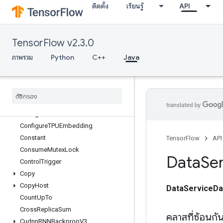
ติดตั้ง
เรียนรู้
API
ChooseFastestDataset
ClipByValue
CollectiveGather
TensorFlow v2.3.0
CollectivePermute
CollectiveReduceV2
ภาพรวม
Python
C++
Java
CombinedNonMaxSuppression
Compress
Element
Compute
Batch
Size
Concat
Configure
Distributed
TPU
Configure
TPUEmbedding
Constant
TensorFlow
API
Consume
Mutex
Lock
Data
Ser
Control
Trigger
Copy
Copy
Host
DataServiceDa
Count
Up
To
Cross
Replica
Sum
คลาสที่ซ้อนกั
Cudnn
RNNBackprop
V3