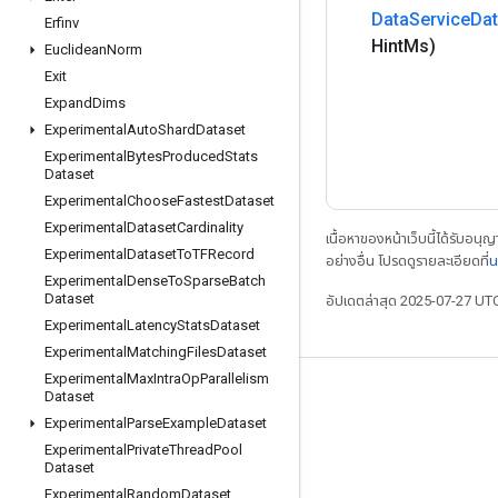
Data
Service
Dat
Erfinv
Hint
Ms)
Euclidean
Norm
Exit
Expand
Dims
Experimental
Auto
Shard
Dataset
Experimental
Bytes
Produced
Stats
Dataset
Experimental
Choose
Fastest
Dataset
Experimental
Dataset
Cardinality
เนื้อหาของหน้าเว็บนี้ได้รับอนุ
Experimental
Dataset
To
TFRecord
อย่างอื่น โปรดดูรายละเอียดที่
น
Experimental
Dense
To
Sparse
Batch
Dataset
อัปเดตล่าสุด 2025-07-27 UT
Experimental
Latency
Stats
Dataset
Experimental
Matching
Files
Dataset
Experimental
Max
Intra
Op
Parallelism
Dataset
เชื่อมต่อเสมอ
Experimental
Parse
Example
Dataset
บล็อก
Experimental
Private
Thread
Pool
Dataset
ฟอรัม
Experimental
Random
Dataset