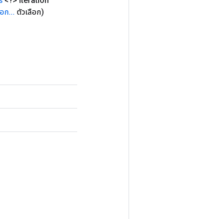
ร
<?> iteration
ือก
.
.
.
ตัวเลือก)