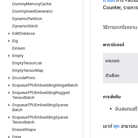
ดำเนิน
การ <สตริง
Dummy
Memory
Cache
Counter
,
รายการ
Dummy
Seed
Generator
Dynamic
Partition
Dynamic
Stitch
วิธีการจากโรงงาน
Edit
Distance
Eig
พารามิเตอร์
Einsum
Empty
ขอบเขต
Empty
Tensor
List
Empty
Tensor
Map
ตัวเลือก
Encode
Proto
Enqueue
TPUEmbedding
Integer
Batch
Enqueue
TPUEmbedding
Ragged
การส่งคืน
Tensor
Batch
Enqueue
TPUEmbedding
Sparse
อินสแตนซ์
Batch
Enqueue
TPUEmbedding
Sparse
Tensor
Batch
เอาท์
พุท
สาธารณะ
Ensure
Shape
Enter