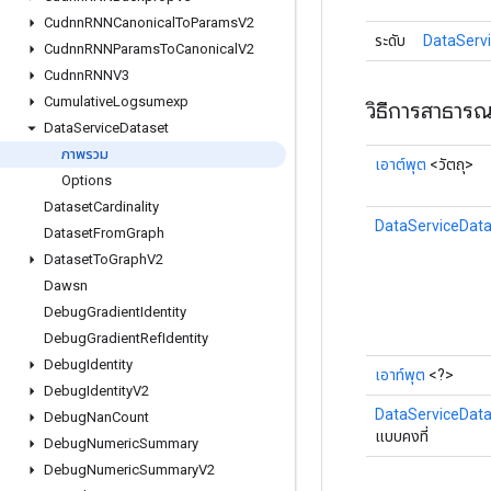
Cudnn
RNNCanonical
To
Params
V2
ระดับ
DataServi
Cudnn
RNNParams
To
Canonical
V2
Cudnn
RNNV3
Cumulative
Logsumexp
วิธีการสาธาร
Data
Service
Dataset
ภาพรวม
เอาต์พุต
<วัตถุ>
Options
Dataset
Cardinality
DataServiceData
Dataset
From
Graph
Dataset
To
Graph
V2
Dawsn
Debug
Gradient
Identity
Debug
Gradient
Ref
Identity
Debug
Identity
เอาท์พุต
<?>
Debug
Identity
V2
DataServiceData
Debug
Nan
Count
แบบคงที่
Debug
Numeric
Summary
Debug
Numeric
Summary
V2