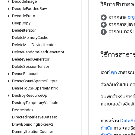
Decode
Image
วิธีการสืบทอด
Decode
Padded
Raw
Decode
Proto
จากคลาส
org
Deep
Copy
จากคลาส java
Delete
Iterator
จากอินเทอร์
Delete
Memory
Cache
Delete
Multi
Device
Iterator
Delete
Random
Seed
Generator
วิธีการสาธ
Delete
Seed
Generator
Delete
Session
Tensor
เอาท์
พุท
สาธารณะ
Dense
Bincount
Dense
Count
Sparse
Output
ส่งกลับค่าแฮนเด
Dense
To
CSRSparse
Matrix
Destroy
Resource
Op
อินพุตสำหรับการดำ
Destroy
Temporary
Variable
หมายเลขอ้างอิงส
Device
Index
Directed
Interleave
Dataset
การสร้าง
Data
S
Draw
Bounding
Boxes
V2
ดำเนิน
การ <สตริ
Dummy
Iteration
Counter