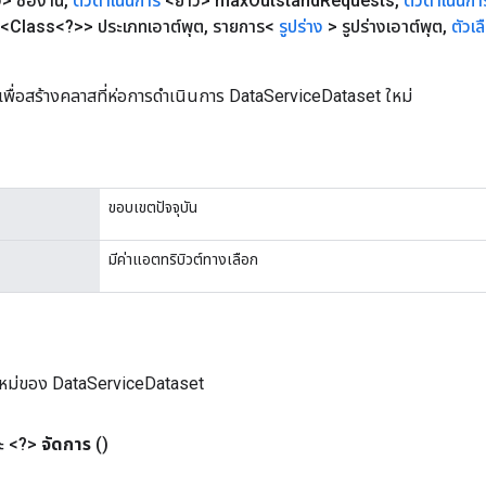
> ชื่องาน
,
ตัวดำเนินการ
<ยาว> max
Outstand
Requests
,
ตัวดำเนินกา
<Class<?>> ประเภทเอาต์พุต
,
รายการ<
รูปร่าง
> รูปร่างเอาต์พุต
,
ตัวเล
เพื่อสร้างคลาสที่ห่อการดำเนินการ DataServiceDataset ใหม่
ขอบเขตปัจจุบัน
มีค่าแอตทริบิวต์ทางเลือก
ใหม่ของ DataServiceDataset
 <?>
จัดการ
()