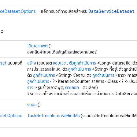
Data
Service
Dataset
ceDataset.Options
แอ็ตทริบิวต์ทางเลือกสำหรับ
ณะ
เป็นเอาท์พุต
()
ส่งกลับค่าแฮนเดิลสัญลักษณ์ของเทนเซอร์
set
แบบคงที่
สร้าง
(ขอบเขต
ขอบเขต
,
ตัวถูกดำเนินการ
<Long> datasetId, ตั
การประมวลผลโหมด, ตัว
ถูกดำเนิน
การ
<String> ที่อยู่, ตัวถูกดำ
ตัว
ถูกดำเนินการ
<String> ชื่องาน, ตัว
ถูกดำเนินการ
<ยาว> max
ถูกดำเนินการ
<?> iterationCounter, รายการ <Class <?>> ประ
ร่าง
> รูปร่างเอาต์พุต,
ตัวเลือก...
ตัวเลือก)
วิธีการจากโรงงานเพื่อสร้างคลาสที่ห่อการดำเนินการ DataServic
รับมือ
()
set.Options
TaskRefreshIntervalHintMs
(งานยาวRefreshIntervalHintM