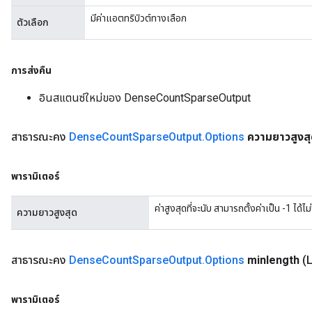
มีค่าแอตทริบิวต์ทางเลือก
ตัวเลือก
การส่งคืน
อินสแตนซ์ใหม่ของ DenseCountSparseOutput
สาธารณะคง
Dense
Count
Sparse
Output
.
Options
ความยาวสูงส
พารามิเตอร์
ค่าสูงสุดที่จะนับ สามารถตั้งค่าเป็น -1 ได้ไม
ความยาวสูงสุด
สาธารณะคง
Dense
Count
Sparse
Output
.
Options
minlength
(
พารามิเตอร์