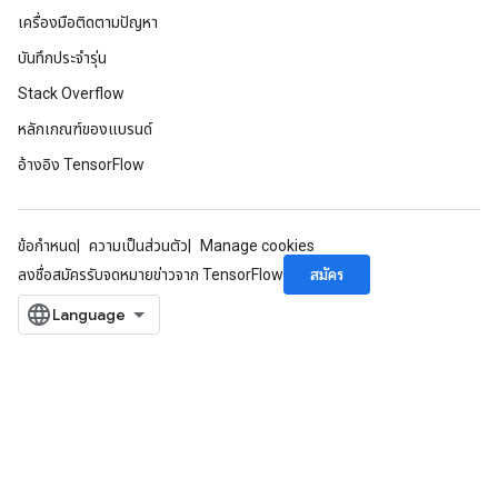
rsGradAccumDebug
เครื่องมือติดตามปัญหา
ameters
บันทึกประจำรุ่น
rametersGradAccumDebug
Stack Overflow
ers
tersGradAccumDebug
หลักเกณฑ์ของแบรนด์
อ้างอิง TensorFlow
sGradAccumDebug
escentParameters
DescentParametersGradAccumDebug
ข้อกำหนด
ความเป็นส่วนตัว
Manage cookies
สมัคร
ลงชื่อสมัครรับจดหมายข่าวจาก TensorFlow