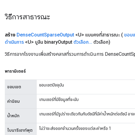
วิธีการสาธารณะ
สร้าง
Dense
Count
Sparse
Output
<U> แบบคงที่สาธารณะ
(
ขอบเ
ดำเนินการ
<U> บูลีน binary
Output
ตัวเลือก
.
.
.
ตัวเลือก)
วิธีการจากโรงงานเพื่อสร้างคลาสที่รวมการดำเนินการ DenseCountS
พารามิเตอร์
ขอบเขตปัจจุบัน
ขอบเขต
เทนเซอร์ที่มีข้อมูลที่จะนับ
ค่านิยม
เทนเซอร์ที่มีรูปร่างเดียวกันกับดัชนีที่มีค่าน้ำหนักต่อดัชนี อ
น้ำหนัก
ไม่ว่าจะส่งออกจำนวนครั้งของแต่ละค่าหรือ 1
ไบนารีเอาท์พุต