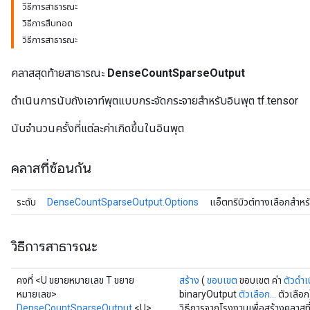
วิธีการสาธารณะ
วิธีการสืบทอด
วิธีการสาธารณะ
คลาสสุดท้ายสาธารณะ
DenseCountSparseOutput
ดำเนินการนับถังเอาท์พุตแบบกระจัดกระจายสำหรับอินพุต tf.tensor
นับจำนวนครั้งที่แต่ละค่าเกิดขึ้นในอินพุต
คลาสที่ซ้อนกัน
ระดับ
DenseCountSparseOutput.Options
แอ็ตทริบิวต์ทางเลือกสำหร
วิธีการสาธารณะ
คงที่ <U ขยายหมายเลข T ขยาย
สร้าง
(
ขอบเขต
ขอบเขต ค่า
ตัวดำเ
หมายเลข>
binaryOutput
ตัวเลือก...
ตัวเลือก
DenseCountSparseOutput
<U>
วิธีการจากโรงงานเพื่อสร้างคลา