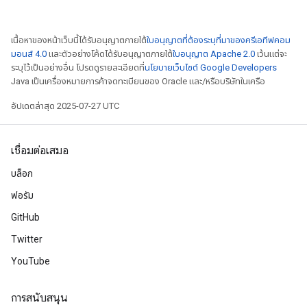
เนื้อหาของหน้าเว็บนี้ได้รับอนุญาตภายใต้
ใบอนุญาตที่ต้องระบุที่มาของครีเอทีฟคอม
มอนส์ 4.0
และตัวอย่างโค้ดได้รับอนุญาตภายใต้
ใบอนุญาต Apache 2.0
เว้นแต่จะ
ระบุไว้เป็นอย่างอื่น โปรดดูรายละเอียดที่
นโยบายเว็บไซต์ Google Developers
Java เป็นเครื่องหมายการค้าจดทะเบียนของ Oracle และ/หรือบริษัทในเครือ
อัปเดตล่าสุด 2025-07-27 UTC
เชื่อมต่อเสมอ
adAccumDebug
บล็อก
sGradAccumDebug
ฟอรัม
GitHub
sGradAccumDebug
rameters
Twitter
YouTube
adAccumDebug
rameters
การสนับสนุน
rs