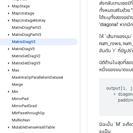
ส่งกลับเทนเซอร์ที่
Map
Stage
ทั้งหมดเสริมด้วย
Map
Unstage
ได้ระบุทั้งสองอย่า
Map
Unstage
No
Key
'diagonal' หากมีการ
Matrix
Diag
Part
V2
Matrix
Diag
Part
V3
ให้ `เส้นทแยงมุม` ม
Matrix
Diag
V2
num_rows, num_col
Matrix
Diag
V3
อันดับ `r` ที่มีรูป
Matrix
Set
Diag
V2
มิติด้านในสุดที่ส
Matrix
Set
Diag
V3
หนึ่งของขนาดแบตช์ 
Max
Max
Intra
Op
Parallelism
Dataset
Merge
output
[
i
,
j
Min
=
diagon
Mirror
Pad
paddin
Mirror
Pad
Grad
Mlir
Passthrough
Op
Mul
No
Nan
มิฉะนั้น `M` จะถื
Mutable
Dense
Hash
Table
จะเป็น: