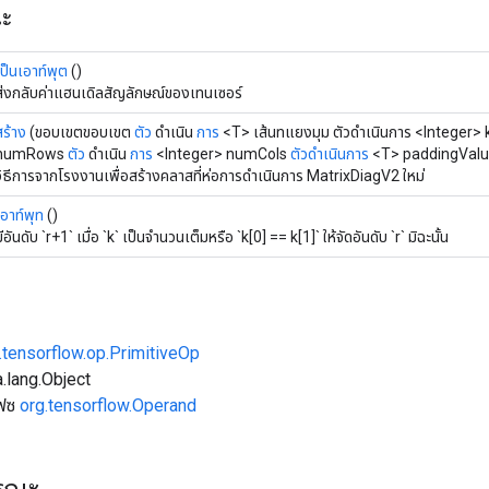
ณะ
เป็นเอาท์พุต
()
ส่งกลับค่าแฮนเดิลสัญลักษณ์ของเทนเซอร์
สร้าง
(ขอบเขตขอบเขต
ตัว
ดำเนิน
การ
<T> เส้นทแยงมุม ตัวดำเนินการ <Integer> 
numRows
ตัว
ดำเนิน
การ
<Integer> numCols
ตัวดำเนินการ
<T> paddingValu
วิธีการจากโรงงานเพื่อสร้างคลาสที่ห่อการดำเนินการ MatrixDiagV2 ใหม่
เอาท์พุท
()
มีอันดับ `r+1` เมื่อ `k` เป็นจำนวนเต็มหรือ `k[0] == k[1]` ให้จัดอันดับ `r` มิฉะนั้น
.tensorflow.op.PrimitiveOp
.lang.Object
เฟซ
org.tensorflow.Operand
ารณะ