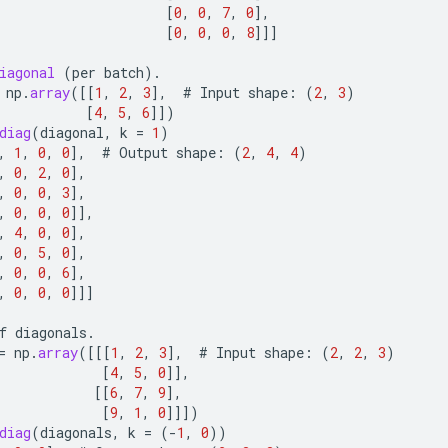
[
0
,
0
,
7
,
0
]
,
[
0
,
0
,
0
,
8
]]]
iagonal
(
per
batch
).
np
.
array
(
[[
1
,
2
,
3
]
,
#
Input
shape
:
(
2
,
3
)
[
4
,
5
,
6
]]
)
diag
(
diagonal
,
k
=
1
)
,
1
,
0
,
0
]
,
#
Output
shape
:
(
2
,
4
,
4
)
,
0
,
2
,
0
]
,
,
0
,
0
,
3
]
,
,
0
,
0
,
0
]]
,
,
4
,
0
,
0
]
,
,
0
,
5
,
0
]
,
,
0
,
0
,
6
]
,
,
0
,
0
,
0
]]]
f
diagonals
.
=
np
.
array
(
[[[
1
,
2
,
3
]
,
#
Input
shape
:
(
2
,
2
,
3
)
[
4
,
5
,
0
]]
,
[[
6
,
7
,
9
]
,
[
9
,
1
,
0
]]]
)
diag
(
diagonals
,
k
=
(
-
1
,
0
))