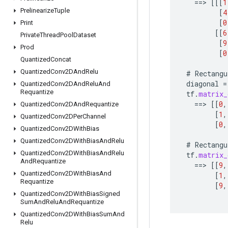
==
>
[[[
1
Prelinearize
Tuple
[
4
[
0
Print
[[
6
Private
Thread
Pool
Dataset
[
9
Prod
[
0
Quantized
Concat
Quantized
Conv2DAnd
Relu
#
Rectangu
diagonal
=
Quantized
Conv2DAnd
Relu
And
Requantize
tf
.
matrix_
==
>
[[
0
,
Quantized
Conv2DAnd
Requantize
[
1
,
Quantized
Conv2DPer
Channel
[
0
,
Quantized
Conv2DWith
Bias
Quantized
Conv2DWith
Bias
And
Relu
#
Rectangu
Quantized
Conv2DWith
Bias
And
Relu
tf
.
matrix_
And
Requantize
==
>
[[
9
,
Quantized
Conv2DWith
Bias
And
[
1
,
Requantize
[
9
,
Quantized
Conv2DWith
Bias
Signed
Sum
And
Relu
And
Requantize
Quantized
Conv2DWith
Bias
Sum
And
Relu