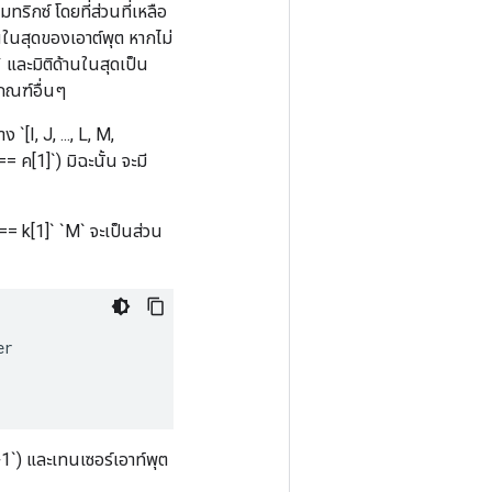
ทริกซ์ โดยที่ส่วนที่เหลือ
นในสุดของเอาต์พุต หากไม่
` และมิติด้านในสุดเป็น
มเกณฑ์อื่นๆ
 `[I, J, ..., L, M,
 ค[1]`) มิฉะนั้น จะมี
== k[1]` `M` จะเป็นส่วน
er
+1`) และเทนเซอร์เอาท์พุต