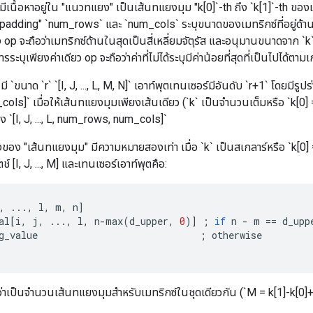
มีเนื้อหาอยู่ใน "แนวทแยง" เป็นเส้นทแยงมุม "k[0]`-th ถึง `k[1]`-th ของเม
 "padding" `num_rows` และ `num_cols` ระบุขนาดของเมทริกซ์ที่อยู่ด้า
ง op จะถือว่าเมทริกซ์ด้านในสุดเป็นสี่เหลี่ยมจัตุรัส และอนุมานขนาดจาก `k
ระบุเพียงค่าเดียว op จะถือว่าค่าที่ไม่ได้ระบุมีค่าน้อยที่สุดที่เป็นไปได้ตา
ี `ขนาด `r` `[I, J, ..., L, M, N]` เอาท์พุตเทนเซอร์มีอันดับ `r+1` โดยมีรูปร่าง
s]` เมื่อให้เส้นทแยงมุมเพียงเส้นเดียว (`k` เป็นจำนวนเต็มหรือ `k[0] ==
ร่าง `[I, J, ..., L, num_rows, num_cols]`
องของ "เส้นทแยงมุม" มีความหมายสองเท่า เมื่อ `k` เป็นสเกลาร์หรือ `k[0] 
[I, J, ..., M] และเทนเซอร์เอาท์พุตคือ:
,
...,
l
,
m
,
n
]
al
[
i
,
j
,
...,
l
,
n
-
max
(
d_upper
,
0
)
]
;
if
n
-
m
==
d_upp
g_value
;
otherwise
อว่าเป็นจำนวนเส้นทแยงมุมสำหรับเมทริกซ์ในชุดเดียวกัน (`M = k[1]-k[0]