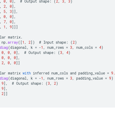
,
0
,
0
]
,
#
Output
shape
:
(
2
,
3
,
3
)
,
2
,
0
]
,
,
5
,
3
]]
,
,
0
,
0
]
,
,
7
,
0
]
,
,
1
,
9
]]]
lar
matrix
.
np
.
array
(
[
1
,
2
]
)
#
Input
shape
:
(
2
)
diag
(
diagonal
,
k
=
-
1
,
num_rows
=
3
,
num_cols
=
4
)
0
,
0
,
0
]
,
#
Output
shape
:
(
3
,
4
)
0
,
0
,
0
]
,
2
,
0
,
0
]]
lar
matrix
with
inferred
num_cols
and
padding_value
=
9
diag
(
diagonal
,
k
=
-
1
,
num_rows
=
3
,
padding_value
=
9
)
9
]
,
#
Output
shape
:
(
3
,
2
)
9
]
,
2
]]