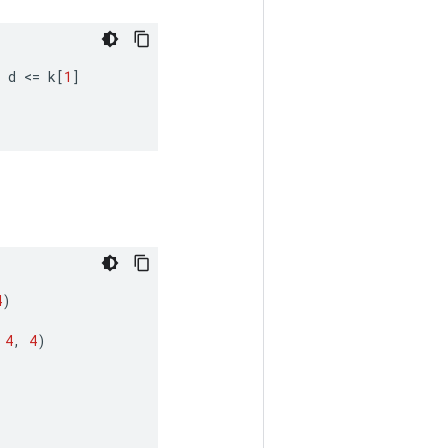
d
<
=
k
[
1
]
4
)
4
,
4
)