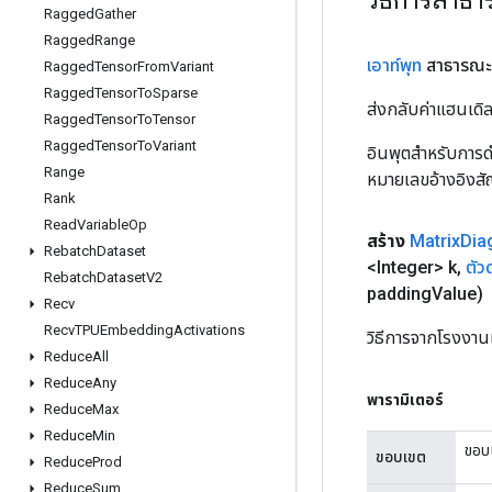
Ragged
Gather
Ragged
Range
เอาท์พุท
สาธารณะ
Ragged
Tensor
From
Variant
Ragged
Tensor
To
Sparse
ส่งกลับค่าแฮนเด
Ragged
Tensor
To
Tensor
Ragged
Tensor
To
Variant
อินพุตสำหรับการดำ
Range
หมายเลขอ้างอิงส
Rank
Read
Variable
Op
สร้าง
Matrix
Dia
Rebatch
Dataset
<Integer> k
,
ตัว
Rebatch
Dataset
V2
padding
Value)
Recv
Recv
TPUEmbedding
Activations
วิธีการจากโรงงาน
Reduce
All
Reduce
Any
พารามิเตอร์
Reduce
Max
Reduce
Min
ขอบเ
ขอบเขต
Reduce
Prod
Reduce
Sum