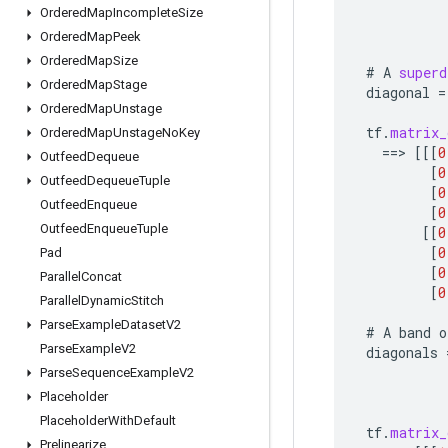
Ordered
Map
Incomplete
Size
Ordered
Map
Peek
Ordered
Map
Size
#
A
superd
Ordered
Map
Stage
diagonal
=
Ordered
Map
Unstage
tf
.
matrix_
Ordered
Map
Unstage
No
Key
==
>
[[[
0
Outfeed
Dequeue
[
0
Outfeed
Dequeue
Tuple
[
0
Outfeed
Enqueue
[
0
Outfeed
Enqueue
Tuple
[[
0
[
0
Pad
[
0
Parallel
Concat
[
0
Parallel
Dynamic
Stitch
Parse
Example
Dataset
V2
#
A
band
o
Parse
Example
V2
diagonals
Parse
Sequence
Example
V2
Placeholder
Placeholder
With
Default
tf
.
matrix_
Prelinearize