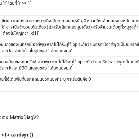
บ `r` โดยที่ `r >= 1`
เซ็ตแนวทแยง ค่าบวกหมายถึงเส้นทแยงมุมเหนือ, 0 หมายถึงเส้นทแยงมุมหลัก และ
 `k` อาจเป็นจำนวนเต็มเดี่ยว (สำหรับเส้นทแยงมุมเดียว) หรือจำนวนเต็มคู่ที่ระบุจุด
]` ต้องไม่ใหญ่กว่า `k[1]`
นแถวของเมทริกซ์เอาต์พุต หากไม่ได้ระบุไว้ op จะถือว่าเมทริกซ์เอาต์พุตเป็นเมทริก
ซ์จาก k และมิติด้านในสุดของ "เส้นทแยงมุม"
นคอลัมน์ของเมทริกซ์เอาต์พุต หากไม่ได้ระบุไว้ op จะถือว่าเมทริกซ์เอาต์พุตเป็นเมท
ซ์จาก k และมิติด้านในสุดของ "เส้นทแยงมุม"
ลขที่ใช้เติมพื้นที่นอกแถบแนวทแยงที่ระบุ ค่าเริ่มต้นคือ 0
ม่ของ MatrixDiagV2
 <T>
เอาท์พุท
()