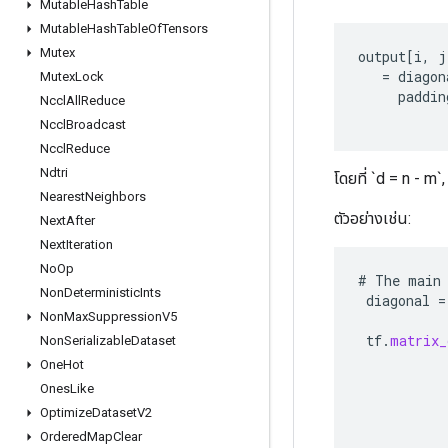
Mutable
Hash
Table
Mutable
Hash
Table
Of
Tensors
Mutex
output
[
i
,
j
=
diagon
Mutex
Lock
paddin
Nccl
All
Reduce
Nccl
Broadcast
Nccl
Reduce
Ndtri
โดยที่ `d = n - m
Nearest
Neighbors
ตัวอย่างเช่น:
Next
After
Next
Iteration
No
Op
#
The
main
Non
Deterministic
Ints
diagonal
=
Non
Max
Suppression
V5
tf
.
matrix_
Non
Serializable
Dataset
One
Hot
Ones
Like
Optimize
Dataset
V2
Ordered
Map
Clear