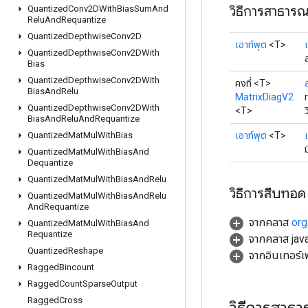
วิธีการสาธาร
Quantized
Conv2DWith
Bias
Sum
And
Relu
And
Requantize
Quantized
Depthwise
Conv2D
เอาท์พุต
<T>
Quantized
Depthwise
Conv2DWith
Bias
Quantized
Depthwise
Conv2DWith
คงที่ <T>
Bias
And
Relu
MatrixDiagV2
Quantized
Depthwise
Conv2DWith
<T>
Bias
And
Relu
And
Requantize
เอาท์พุต
<T>
Quantized
Mat
Mul
With
Bias
Quantized
Mat
Mul
With
Bias
And
Dequantize
Quantized
Mat
Mul
With
Bias
And
Relu
วิธีการสืบทอด
Quantized
Mat
Mul
With
Bias
And
Relu
And
Requantize
จากคลาส
org
Quantized
Mat
Mul
With
Bias
And
Requantize
จากคลาส java
Quantized
Reshape
จากอินเทอร์
Ragged
Bincount
Ragged
Count
Sparse
Output
Ragged
Cross
วิธีการสาธ