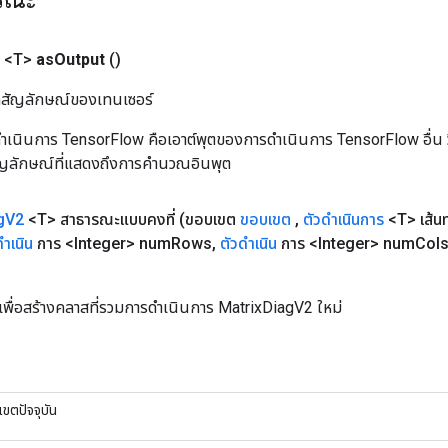
 <T>
as
Output
()
ิลสัญลักษณ์ของเทนเซอร์
เนินการ TensorFlow คือเอาต์พุตของการดำเนินการ TensorFlow อื่น วิธี
ัญลักษณ์ที่แสดงถึงการคำนวณอินพุต
g
V2
<T> สาธารณะแบบคงที่
(ขอบเขต
ขอบเขต
,
ตัวดำเนินการ
<T> เส้น
ดำเนิน
การ <Integer> num
Rows
,
ตัวดำเนิน
การ <Integer> num
Col
เพื่อสร้างคลาสที่รวมการดำเนินการ MatrixDiagV2 ใหม่
ขตปัจจุบัน