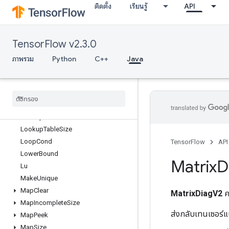
ติดตั้ง
เรียนรู้
API
LoadTPUEmbeddingProximalYogiParametersGradAccumDebug
LoadTPUEmbeddingRMSPropParameters
LoadTPUEmbeddingRMSPropParametersGradAccumDebug
TensorFlow v2.3.0
LoadTPUEmbeddingStochasticGradientDescentParameters
LoadTPUEmbeddingStochasticGradientDescentParametersGradAcc
ภาพรวม
Python
C++
Java
LookupTableExport
Lookup
Table
Find
Lookup
Table
Import
Lookup
Table
Insert
Lookup
Table
Remove
Lookup
Table
Size
Loop
Cond
TensorFlow
API
Lower
Bound
Matrix
D
Lu
Make
Unique
Map
Clear
MatrixDiagV2
ค
Map
Incomplete
Size
ส่งกลับเทนเซอร
Map
Peek
Map
Size