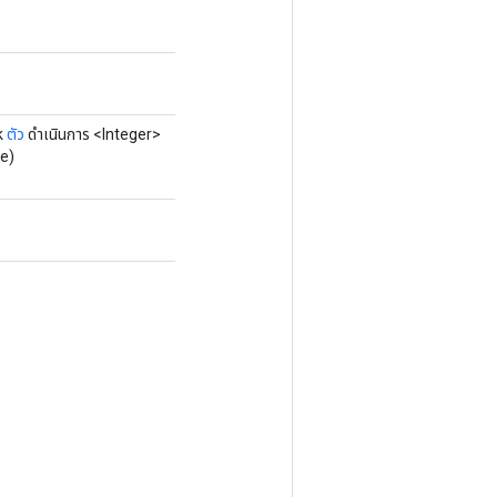
k
ตัว
ดำเนินการ <Integer>
e)