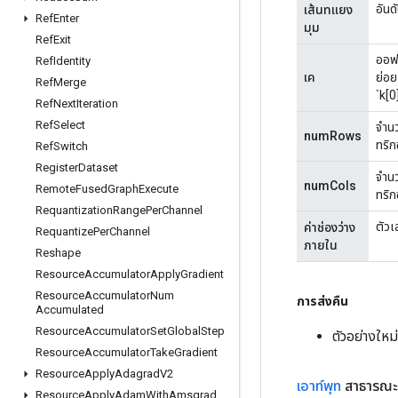
อันดั
เส้นทแยง
Ref
Enter
มุม
Ref
Exit
ออฟ
Ref
Identity
เค
ย่อย
Ref
Merge
`k[0
Ref
Next
Iteration
Ref
Select
จำนว
numRows
ทริก
Ref
Switch
Register
Dataset
จำนว
numCols
Remote
Fused
Graph
Execute
ทริก
Requantization
Range
Per
Channel
ตัวเ
ค่าช่องว่าง
Requantize
Per
Channel
ภายใน
Reshape
Resource
Accumulator
Apply
Gradient
Resource
Accumulator
Num
การส่งคืน
Accumulated
Resource
Accumulator
Set
Global
Step
ตัวอย่างให
Resource
Accumulator
Take
Gradient
Resource
Apply
Adagrad
V2
เอาท์พุท
สาธารณะ
Resource
Apply
Adam
With
Amsgrad