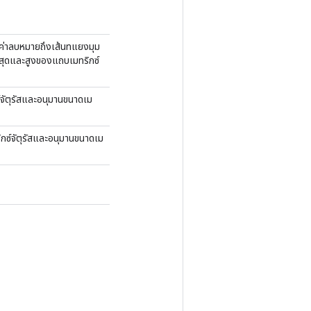
ค่าลบหมายถึงเส้นทแยงมุม
ต่ำสุดและสูงของแถบเมทริกซ์
ซ์จัตุรัสและอนุมานขนาดเม
ริกซ์จัตุรัสและอนุมานขนาดเม