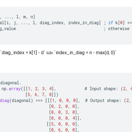
,
...,
l
,
m
,
n
]
al
[
i
,
j
,
...,
l
,
diag_index
,
index_in_diag
]
;
if
k
[
0
]
<
=
g_value
;
otherwise
`, `diag_index = k[1] - d` และ `index_in_diag = n - max(d, 0)`
diagonal
.
np
.
array
(
[[
1
,
2
,
3
,
4
]
,
#
Input
shape
:
(
2
,
[
5
,
6
,
7
,
8
]]
)
diag
(
diagonal
)
==
>
[[[
1
,
0
,
0
,
0
]
,
#
Output
shape
:
(
2
,
[
0
,
2
,
0
,
0
]
,
[
0
,
0
,
3
,
0
]
,
[
0
,
0
,
0
,
4
]]
,
[[
5
,
0
,
0
,
0
]
,
[
0
,
6
,
0
,
0
]
,