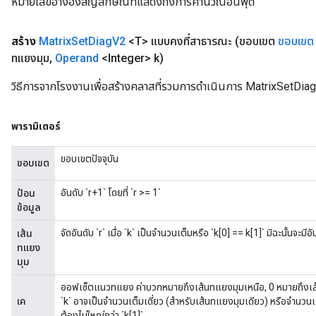
หมายเลขอ้างอิงสัญลักษณ์ที่แสดงถึงการคำนวณอินพุต
สร้าง
Matrix
Set
Diag
V2
<T> แบบคงที่สาธารณะ
(ขอบเขต
ขอบเขต
ทแยงมุม
,
Operand
<Integer> k)
วิธีการจากโรงงานเพื่อสร้างคลาสที่รวมการดำเนินการ MatrixSetDiag
พารามิเตอร์
ขอบเขตปัจจุบัน
ขอบเขต
อันดับ `r+1` โดยที่ `r >= 1`
ป้อน
ข้อมูล
จัดอันดับ `r` เมื่อ `k` เป็นจำนวนเต็มหรือ `k[0] == k[1]` มิฉะนั้นจะมีอ
เส้น
ทแยง
มุม
ออฟเซ็ตแนวทแยง ค่าบวกหมายถึงเส้นทแยงมุมเหนือ, 0 หมายถึงเส
เค
`k` อาจเป็นจำนวนเต็มเดี่ยว (สำหรับเส้นทแยงมุมเดียว) หรือจำนวนเต็
ต้องไม่ใหญ่กว่า `k[1]`