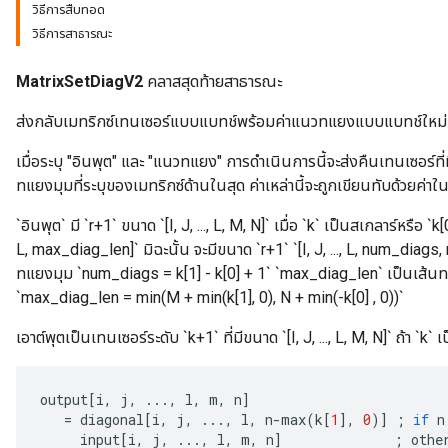
วิธีการสืบทอด
วิธีการสาธารณะ
MatrixSetDiagV2
คลาสสุดท้ายสาธารณะ
ส่งกลับเมทริกซ์เทนเซอร์แบบแบทช์พร้อมค่าแนวทแยงแบบแบทช์ใหม่
เมื่อระบุ "อินพุต" และ "แนวทแยง" การดำเนินการนี้จะส่งคืนเทนเซอร์ที่
ทแยงมุมที่ระบุของเมทริกซ์ด้านในสุด ค่าเหล่านี้จะถูกเขียนทับด้วยค่
`อินพุต` มี `r+1` ขนาด `[I, J, ..., L, M, N]` เมื่อ `k` เป็นสเกลาร์หรือ `k[
L, max_diag_len]` มิฉะนั้น จะมีขนาด `r+1` `[I, J, ..., L, num_di
ทแยงมุม `num_diags = k[1] - k[0] + 1` `max_diag_len` เป็นเส้นทแยงม
`max_diag_len = min(M + min(k[1], 0), N + min(-k[0] , 0))`
เอาต์พุตเป็นเทนเซอร์ระดับ `k+1` ที่มีขนาด `[I, J, ..., L, M, N]` ถ้า `k` 
output
[
i
,
j
,
...,
l
,
m
,
n
]
=
diagonal
[
i
,
j
,
...,
l
,
n
-
max
(
k
[
1
]
,
0
)
]
;
if
n
input
[
i
,
j
,
...,
l
,
m
,
n
]
;
othe