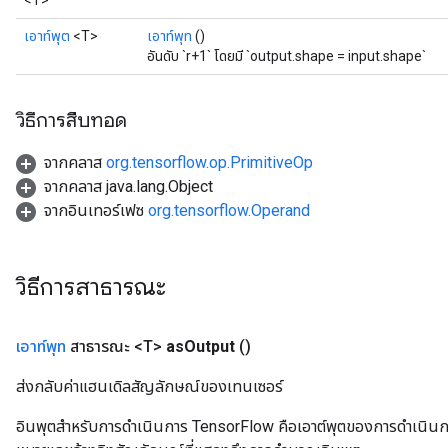
<T>
เอาท์พุต
<T>
เอาท์พุท
()
อันดับ `r+1` โดยมี `output.shape = input.shape`
วิธีการสืบทอด
จากคลาส
org.tensorflow.op.PrimitiveOp
จากคลาส java.lang.Object
จากอินเทอร์เฟซ
org.tensorflow.Operand
วิธีการสาธารณะ
เอาท์พุท
สาธารณะ <T>
as
Output
()
ส่งกลับค่าแฮนเดิลสัญลักษณ์ของเทนเซอร์
อินพุตสำหรับการดำเนินการ TensorFlow คือเอาต์พุตของการดำเนินการ T