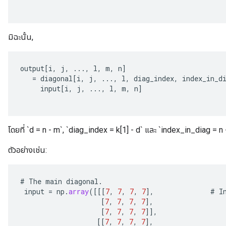
มิฉะนั้น,
output
[
i
,
j
,
...,
l
,
m
,
n
]
=
diagonal
[
i
,
j
,
...,
l
,
diag_index
,
index_in_d
input
[
i
,
j
,
...,
l
,
m
,
n
]
โดยที่ `d = n - m`, `diag_index = k[1] - d` และ `index_in_diag = n 
ตัวอย่างเช่น:
#
The
main
diagonal
.
input
=
np
.
array
(
[[[
7
,
7
,
7
,
7
]
,
#
I
[
7
,
7
,
7
,
7
]
,
[
7
,
7
,
7
,
7
]]
,
[[
7
,
7
,
7
,
7
]
,