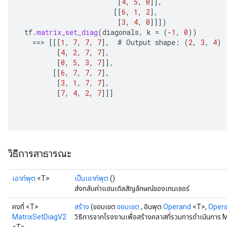
[
4
,
5
,
0
]]
,
[[
6
,
1
,
2
]
,
[
3
,
4
,
0
]]]
)
tf
.
matrix_set_diag
(
diagonals
,
k
=
(
-
1
,
0
))
==
>
[[[
1
,
7
,
7
,
7
]
,
#
Output
shape
:
(
2
,
3
,
4
)
quantize
[
4
,
2
,
7
,
7
]
,
e
[
0
,
5
,
3
,
7
]]
,
[[
6
,
7
,
7
,
7
]
,
dReluAndRequantize
[
3
,
1
,
7
,
7
]
,
[
7
,
4
,
2
,
7
]]]
ndRequantize
Relu
ReluAndRequantize
วิธีการสาธารณะ
e
เอาท์พุต
<T>
เป็นเอาท์พุต
()
ส่งกลับค่าแฮนเดิลสัญลักษณ์ของเทนเซอร์
quantize
e
คงที่ <T>
สร้าง
(ขอบเขต
ขอบเขต
, อินพุต
Operand
<T>,
Oper
MatrixSetDiagV2
วิธีการจากโรงงานเพื่อสร้างคลาสที่รวมการดำเนินการ 