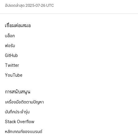
อัปเดตล่าสุด 2025-07-26 UTC
เชื่อมต่อเสมอ
บล็อก
sGradAccumDebug
ฟอรัม
rs
GitHub
tersGradAccumDebug
Twitter
rs
ersGradAccumDebug
YouTube
Parameters
การสนับสนุน
GradAccumDebug
เครื่องมือติดตามปัญหา
Parameters
ters
บันทึกประจำรุ่น
etersGradAccumDebug
Stack Overflow
arameters
หลักเกณฑ์ของแบรนด์
dParametersGradAccumDebug