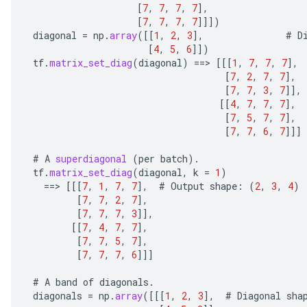
[
7
,
7
,
7
,
7
]
,
[
7
,
7
,
7
,
7
]]]
)
diagonal
=
np
.
array
(
[[
1
,
2
,
3
]
,
#
D
[
4
,
5
,
6
]]
)
tf
.
matrix_set_diag
(
diagonal
)
==
>
[[[
1
,
7
,
7
,
7
]
,
[
7
,
2
,
7
,
7
]
,
[
7
,
7
,
3
,
7
]]
,
[[
4
,
7
,
7
,
7
]
,
[
7
,
5
,
7
,
7
]
,
[
7
,
7
,
6
,
7
]]]
#
A
superdiagonal
(
per
batch
).
tf
.
matrix_set_diag
(
diagonal
,
k
=
1
)
==
>
[[[
7
,
1
,
7
,
7
]
,
#
Output
shape
:
(
2
,
3
,
4
)
[
7
,
7
,
2
,
7
]
,
[
7
,
7
,
7
,
3
]]
,
[[
7
,
4
,
7
,
7
]
,
[
7
,
7
,
5
,
7
]
,
[
7
,
7
,
7
,
6
]]]
#
A
band
of
diagonals
.
e
diagonals
=
np
.
array
(
[[[
1
,
2
,
3
]
,
#
Diagonal
sha