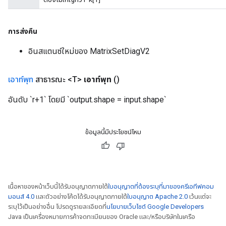
การส่งคืน
อินสแตนซ์ใหม่ของ MatrixSetDiagV2
เอาท์พุท
สาธารณะ <T>
เอาท์พุท
()
อันดับ `r+1` โดยมี `output.shape = input.shape`
ข้อมูลนี้มีประโยชน์ไหม
เนื้อหาของหน้าเว็บนี้ได้รับอนุญาตภายใต้
ใบอนุญาตที่ต้องระบุที่มาของครีเอทีฟคอม
มอนส์ 4.0
และตัวอย่างโค้ดได้รับอนุญาตภายใต้
ใบอนุญาต Apache 2.0
เว้นแต่จะ
ระบุไว้เป็นอย่างอื่น โปรดดูรายละเอียดที่
นโยบายเว็บไซต์ Google Developers
Java เป็นเครื่องหมายการค้าจดทะเบียนของ Oracle และ/หรือบริษัทในเครือ