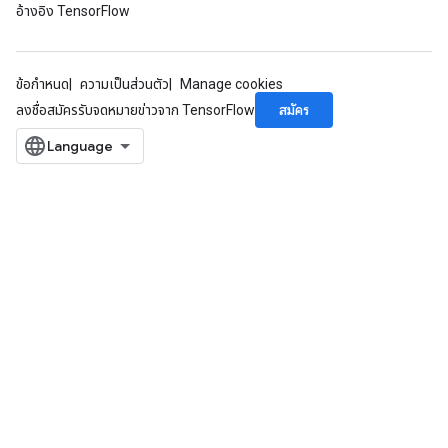
meters
อ้างอิง TensorFlow
ametersGradAccumDebug
ers
tersGradAccumDebug
ข้อกำหนด
ความเป็นส่วนตัว
Manage cookies
ntDescentParameters
สมัคร
ลงชื่อสมัครรับจดหมายข่าวจาก TensorFlow
entDescentParametersGradAccumDebug