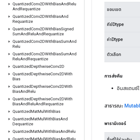
Quantized
Conv2DWith
Bias
And
Relu
And
Requantize
ขอบเขต
Quantized
Conv2DWith
Bias
And
Requantize
คีย์Dtype
Quantized
Conv2DWith
Bias
Signed
Sum
And
Relu
And
Requantize
ค่าDtype
Quantized
Conv2DWith
Bias
Sum
And
Relu
Quantized
Conv2DWith
Bias
Sum
And
ตัวเลือก
Relu
And
Requantize
Quantized
Depthwise
Conv2D
Quantized
Depthwise
Conv2DWith
การส่งคืน
Bias
Quantized
Depthwise
Conv2DWith
อินสแตนซ์
Bias
And
Relu
Quantized
Depthwise
Conv2DWith
Bias
And
Relu
And
Requantize
สาธารณะ
Mutab
Quantized
Mat
Mul
With
Bias
Quantized
Mat
Mul
With
Bias
And
พารามิเตอร์
Dequantize
Quantized
Mat
Mul
With
Bias
And
Relu
Quantized
Mat
Mul
With
Bias
And
Relu
ชื่อที่ใช้ร่วมกัน