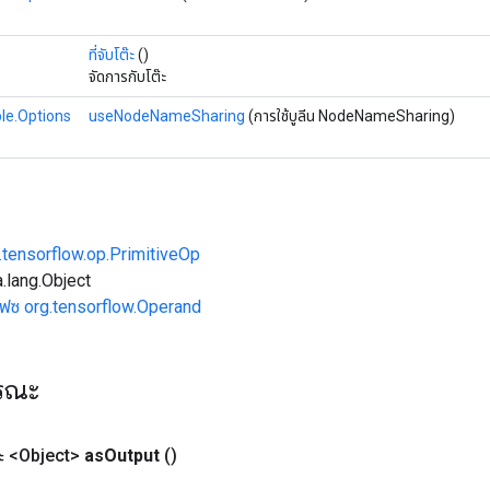
ที่จับโต๊ะ
()
จัดการกับโต๊ะ
le.Options
useNodeNameSharing
(การใช้บูลีน NodeNameSharing)
.tensorflow.op.PrimitiveOp
.lang.Object
เฟซ org.tensorflow.Operand
ารณะ
 <Object>
as
Output
()