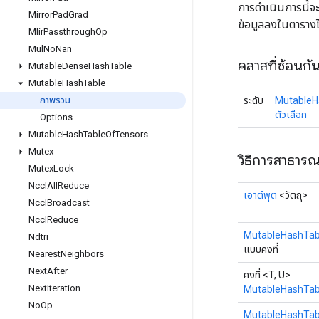
การดำเนินการนี้จ
Mirror
Pad
Grad
ข้อมูลลงในตารางไ
Mlir
Passthrough
Op
Mul
No
Nan
คลาสที่ซ้อนกั
Mutable
Dense
Hash
Table
Mutable
Hash
Table
ระดับ
MutableH
ภาพรวม
ตัวเลือก
Options
Mutable
Hash
Table
Of
Tensors
Mutex
วิธีการสาธาร
Mutex
Lock
Nccl
All
Reduce
เอาต์พุต
<วัตถุ>
Nccl
Broadcast
Nccl
Reduce
MutableHashTab
Ndtri
แบบคงที่
Nearest
Neighbors
Next
After
คงที่ <T, U>
Next
Iteration
MutableHashTab
No
Op
MutableHashTab