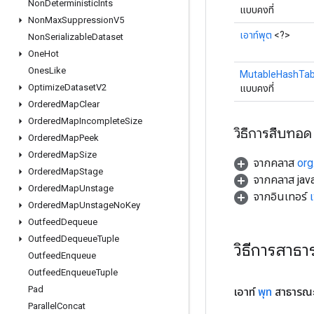
Non
Deterministic
Ints
แบบคงที่
Non
Max
Suppression
V5
เอาท์พุต
<?>
Non
Serializable
Dataset
One
Hot
Ones
Like
MutableHashTab
Optimize
Dataset
V2
แบบคงที่
Ordered
Map
Clear
Ordered
Map
Incomplete
Size
วิธีการสืบทอด
Ordered
Map
Peek
Ordered
Map
Size
จากคลาส
org
Ordered
Map
Stage
จากคลาส java
Ordered
Map
Unstage
จากอินเทอร์
Ordered
Map
Unstage
No
Key
Outfeed
Dequeue
Outfeed
Dequeue
Tuple
วิธีการสาธ
Outfeed
Enqueue
Outfeed
Enqueue
Tuple
Pad
เอาท์
พุท
สาธารณะ
Parallel
Concat