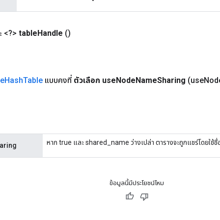
 <?>
table
Handle
()
le
Hash
Table
แบบคงที่
ตัวเลือก use
Node
Name
Sharing
(use
Nod
หาก true และ shared_name ว่างเปล่า ตารางจะถูกแชร์โดยใช้ชื
aring
ข้อมูลนี้มีประโยชน์ไหม