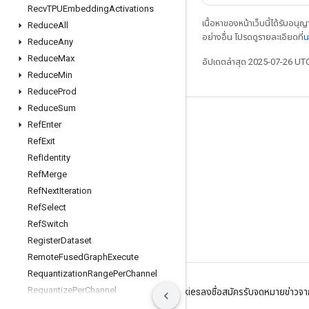
Recv
TPUEmbedding
Activations
เนื้อหาของหน้าเว็บนี้ได้รับอนุ
Reduce
All
อย่างอื่น โปรดดูรายละเอียดที่
น
Reduce
Any
Reduce
Max
อัปเดตล่าสุด 2025-07-26 UT
Reduce
Min
Reduce
Prod
Reduce
Sum
เชื่อมต่อเสมอ
Ref
Enter
Ref
Exit
บล็อก
Ref
Identity
ฟอรัม
Ref
Merge
GitHub
Ref
Next
Iteration
Ref
Select
Twitter
Ref
Switch
YouTube
Register
Dataset
Remote
Fused
Graph
Execute
Requantization
Range
Per
Channel
Requantize
Per
Channel
ข้อกำหนด
ความเป็นส่วนตัว
Manage cookies
ลงชื่อสมัครรับจดหมายข่าว
Reshape