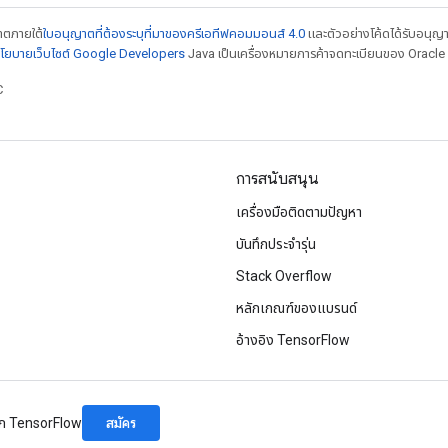
ญาตภายใต้
ใบอนุญาตที่ต้องระบุที่มาของครีเอทีฟคอมมอนส์ 4.0
และตัวอย่างโค้ดได้รับอนุญ
โยบายเว็บไซต์ Google Developers
Java เป็นเครื่องหมายการค้าจดทะเบียนของ Oracle แ
C
การสนับสนุน
เครื่องมือติดตามปัญหา
บันทึกประจำรุ่น
Stack Overflow
หลักเกณฑ์ของแบรนด์
อ้างอิง TensorFlow
สมัคร
จาก TensorFlow