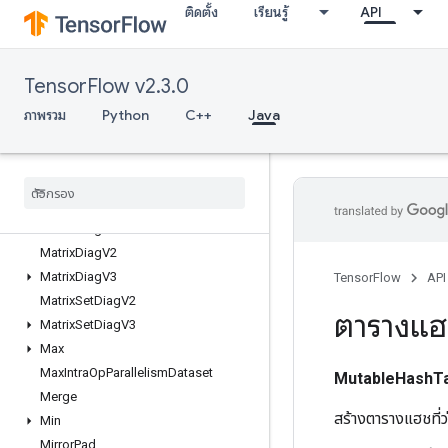
ติดตั้ง
เรียนรู้
API
MakeUnique
MapClear
MapIncompleteSize
TensorFlow v2.3.0
MapPeek
MapSize
ภาพรวม
Python
C++
Java
MapStage
Map
Unstage
Map
Unstage
No
Key
Matrix
Diag
Part
V2
Matrix
Diag
Part
V3
Matrix
Diag
V2
Matrix
Diag
V3
TensorFlow
API
Matrix
Set
Diag
V2
ตารางแฮช
Matrix
Set
Diag
V3
Max
Max
Intra
Op
Parallelism
Dataset
MutableHashT
Merge
สร้างตารางแฮชที่ว
Min
Mirror
Pad