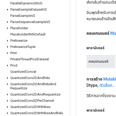
ส่งกลับค่าแฮนเด
Parallel
Dynamic
Stitch
Parse
Example
Dataset
V2
อินพุตสำหรับการดำ
Parse
Example
V2
หมายเลขอ้างอิงส
Parse
Sequence
Example
V2
Placeholder
คอนเทนเนอร์
Mu
Placeholder
With
Default
Prelinearize
Prelinearize
Tuple
พารามิเตอร์
Print
Private
Thread
Pool
Dataset
คอนเทนเนอร์
Prod
Quantized
Concat
Quantized
Conv2DAnd
Relu
การสร้าง
Mutab
Quantized
Conv2DAnd
Relu
And
Dtype
,
ตัวเลือก
.
.
.
Requantize
Quantized
Conv2DAnd
Requantize
วิธีการจากโรงงาน
Quantized
Conv2DPer
Channel
Quantized
Conv2DWith
Bias
พารามิเตอร์
Quantized
Conv2DWith
Bias
And
Relu