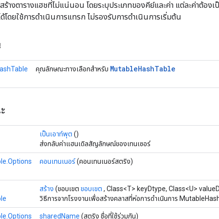
ะสร้างตารางแฮชที่ไม่แน่นอน โดยระบุประเภทของคีย์และค่า แต่ละค่าต้อง
ด้โดยใช้การดำเนินการแทรก ไม่รองรับการดำเนินการเริ่มต้น
น
Mutable
Hash
Table
ashTable
คุณลักษณะทางเลือกสำหรับ
ณะ
เป็นเอาท์พุต
()
ส่งกลับค่าแฮนเดิลสัญลักษณ์ของเทนเซอร์
le.Options
คอนเทนเนอร์
(คอนเทนเนอร์สตริง)
สร้าง
(ขอบเขต
ขอบเขต
, Class<T> keyDtype, Class<U> value
le
วิธีการจากโรงงานเพื่อสร้างคลาสที่ห่อการดำเนินการ MutableHash
le.Options
sharedName
(สตริง ชื่อที่ใช้ร่วมกัน)