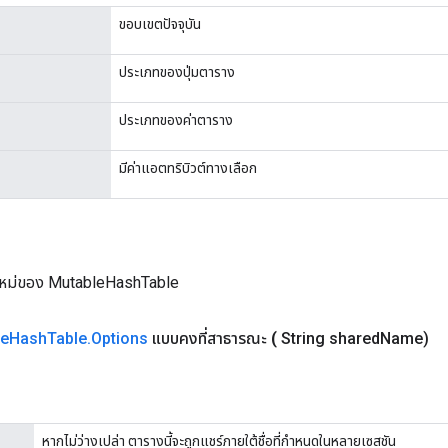
ขอบเขตปัจจุบัน
ประเภทของปุ่มตาราง
ประเภทของค่าตาราง
มีค่าแอตทริบิวต์ทางเลือก
ใหม่ของ MutableHashTable
le
Hash
Table
.
Options
แบบคงที่สาธารณะ
(
String shared
Name)
หากไม่ว่างเปล่า ตารางนี้จะถูกแชร์ภายใต้ชื่อที่กำหนดในหลายเซสชัน