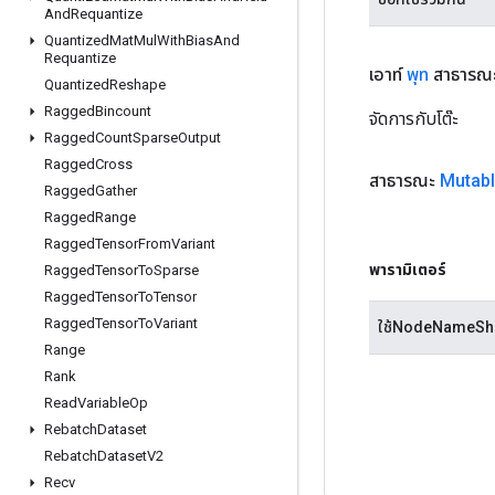
And
Requantize
Quantized
Mat
Mul
With
Bias
And
Requantize
เอาท์
พุท
สาธารณะ
Quantized
Reshape
Ragged
Bincount
จัดการกับโต๊ะ
Ragged
Count
Sparse
Output
Ragged
Cross
สาธารณะ
Mutab
Ragged
Gather
Ragged
Range
Ragged
Tensor
From
Variant
พารามิเตอร์
Ragged
Tensor
To
Sparse
Ragged
Tensor
To
Tensor
Ragged
Tensor
To
Variant
ใช้NodeNameSh
Range
Rank
Read
Variable
Op
Rebatch
Dataset
Rebatch
Dataset
V2
Recv