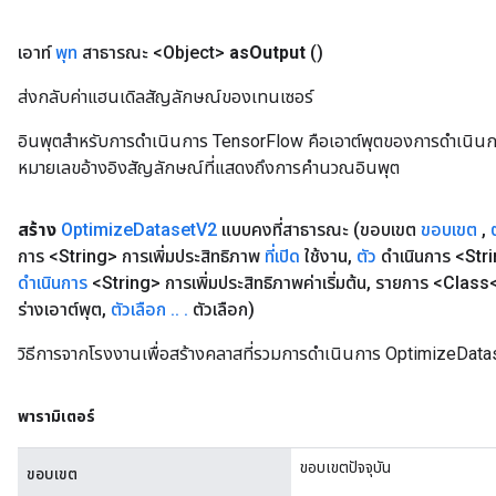
เอาท์
พุท
สาธารณะ <Object>
as
Output
()
Relu
ส่งกลับค่าแฮนเดิลสัญลักษณ์ของเทนเซอร์
ReluAndRequantize
อินพุตสำหรับการดำเนินการ TensorFlow คือเอาต์พุตของการดำเนินการ T
e
หมายเลขอ้างอิงสัญลักษณ์ที่แสดงถึงการคำนวณอินพุต
quantize
สร้าง
Optimize
Dataset
V2
แบบคงที่สาธารณะ
(ขอบเขต
ขอบเขต
,
e
การ <String> การเพิ่มประสิทธิภาพ
ที่เปิด
ใช้งาน
,
ตัว
ดำเนินการ <Strin
ดำเนินการ
<String> การเพิ่มประสิทธิภาพค่าเริ่มต้น
,
รายการ <Class<
ร่างเอาต์พุต
,
ตัวเลือก
.
.
.
ตัวเลือก)
วิธีการจากโรงงานเพื่อสร้างคลาสที่รวมการดำเนินการ OptimizeData
พารามิเตอร์
ขอบเขตปัจจุบัน
ขอบเขต