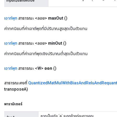
inputQuantMode
เอาท์พุท
สาธารณะ <ลอย>
max
Out
()
ค่าทศนิยมที่ค่าเอาต์พุตที่มีปริมาณสูงสุดเป็นตัวแทน
เอาท์พุท
สาธารณะ <ลอย>
min
Out
()
ค่าทศนิยมที่ค่าเอาท์พุตเชิงปริมาณต่ำสุดเป็นตัวแทน
เอาท์พุท
สาธารณะ <W>
ออก
()
สาธารณะคงที่
Quantized
Mat
Mul
With
Bias
And
Relu
And
Requant
transpose
A)
พารามิเตอร์
หากเป็นจริง `a` จะถูกย้ายก่อนการคูณ