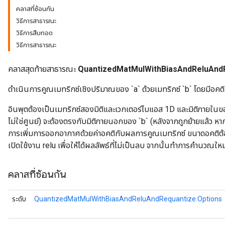
คลาสที่ซ้อนกัน
วิธีการสาธารณะ
e
วิธีการสืบทอด
วิธีการสาธารณะ
คลาสสุดท้ายสาธารณะ
QuantizedMatMulWithBiasAndReluAnd
ดำเนินการคูณเมทริกซ์เชิงปริมาณของ `a` ด้วยเมทริกซ์ `b` โดยมีอค
อินพุตต้องเป็นเมทริกซ์สองมิติและเวกเตอร์ไบแอส 1D และมิติภายในข
ไม่ใช่ศูนย์) จะต้องตรงกับมิติภายนอกของ `b` (หลังจากถูกย้ายแล้ว หา
การเพิ่มการออกอากาศด้วยค่าอคติกับผลการคูณเมทริกซ์ ขนาดอคติต
เปิดใช้งาน relu เพื่อให้ได้ผลลัพธ์ที่ไม่เป็นลบ จากนั้นทำการคำนวณใหม่เ
คลาสที่ซ้อนกัน
ระดับ
QuantizedMatMulWithBiasAndReluAndRequantize.Options