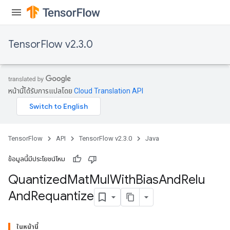
e
TensorFlow v2.3.0
quantize
e
หน้านี้ได้รับการแปลโดย
Cloud Translation API
dReluAndRequantize
ndRequantize
TensorFlow
API
TensorFlow v2.3.0
Java
Relu
ข้อมูลนี้มีประโยชน์ไหม
ReluAndRequantize
Quantized
Mat
Mul
With
Bias
And
Relu
And
Requantize
e
quantize
ในหน้านี้