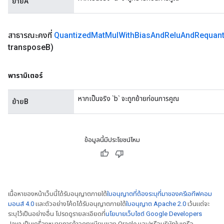
ย้ายA
สาธารณะคงที่
Quantized
Mat
Mul
With
Bias
And
Relu
And
Requant
transpose
B)
พารามิเตอร์
หากเป็นจริง `b` จะถูกย้ายก่อนการคูณ
ย้ายB
ข้อมูลนี้มีประโยชน์ไหม
เนื้อหาของหน้าเว็บนี้ได้รับอนุญาตภายใต้
ใบอนุญาตที่ต้องระบุที่มาของครีเอทีฟคอม
มอนส์ 4.0
และตัวอย่างโค้ดได้รับอนุญาตภายใต้
ใบอนุญาต Apache 2.0
เว้นแต่จะ
ระบุไว้เป็นอย่างอื่น โปรดดูรายละเอียดที่
นโยบายเว็บไซต์ Google Developers
Java เป็นเครื่องหมายการค้าจดทะเบียนของ Oracle และ/หรือบริษัทในเครือ