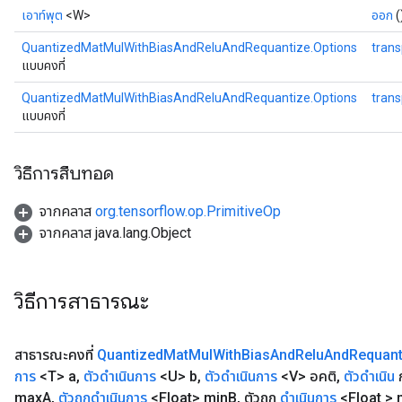
เอาท์พุต
<W>
ออก
(
QuantizedMatMulWithBiasAndReluAndRequantize.Options
tran
แบบคงที่
QuantizedMatMulWithBiasAndReluAndRequantize.Options
tran
แบบคงที่
วิธีการสืบทอด
จากคลาส
org.tensorflow.op.PrimitiveOp
จากคลาส java.lang.Object
วิธีการสาธารณะ
สาธารณะคงที่
Quantized
Mat
Mul
With
Bias
And
Relu
And
Requant
การ
<T> a
,
ตัวดำเนินการ
<U> b
,
ตัวดำเนินการ
<V> อคติ
,
ตัวดำเนิน
ก
max
A
,
ตัวถูกดำเนินการ
<Float> min
B
,
ตัวถูก
ดำเนินการ
<Float >