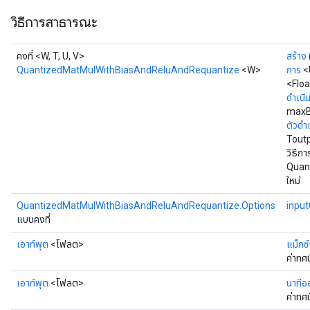
วิธีการสาธารณะ
คงที่ <W, T, U, V>
สร้าง
QuantizedMatMulWithBiasAndReluAndRequantize
<W>
การ
<
<Flo
ดำเนิ
max
ตัวดำ
Tout
วิธีก
Quan
ใหม่
QuantizedMatMulWithBiasAndReluAndRequantize.Options
inpu
แบบคงที่
เอาท์พุต
<โฟลต>
แม็กซ์
ค่าทศน
เอาท์พุต
<โฟลต>
นาทีอ
ค่าทศน