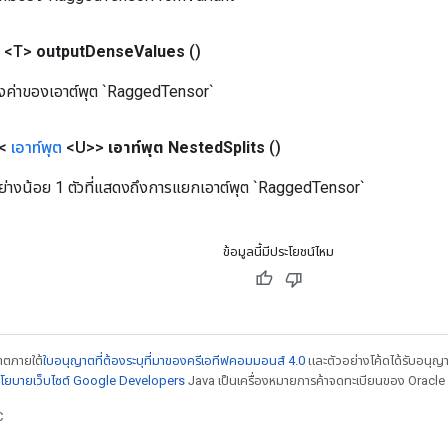
<T>
output
Dense
Values
​​()
ึงค่าของเอาต์พุต `RaggedTensor`
 <
เอาท์พุต
<U>>
เอาท์พุต Nested
Splits
()
่างน้อย 1 ตัวที่แสดงถึงการแยกเอาต์พุต `RaggedTensor`
ข้อมูลนี้มีประโยชน์ไหม
ญาตภายใต้
ใบอนุญาตที่ต้องระบุที่มาของครีเอทีฟคอมมอนส์ 4.0
และตัวอย่างโค้ดได้รับอนุญ
โยบายเว็บไซต์ Google Developers
Java เป็นเครื่องหมายการค้าจดทะเบียนของ Oracle แ
C