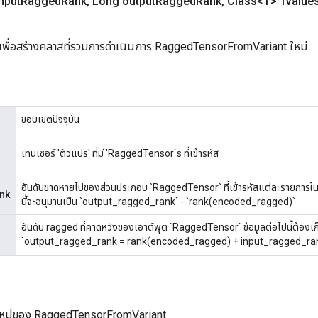
nput
Ragged
Rank
,
Long output
Ragged
Rank
,
Class<T> Tvalue
เพื่อสร้างคลาสที่รวมการดำเนินการ RaggedTensorFromVariant ใหม่
ขอบเขตปัจจุบัน
เทนเซอร์ 'ตัวแปร' ที่มี 'RaggedTensor`s ที่เข้ารหัส
อันดับขาดหายไปของส่วนประกอบ `RaggedTensor` ที่เข้ารหัสแต่ละรายการในอิน
nk
นี้จะอนุมานเป็น `output_ragged_rank` - `rank(encoded_ragged)`
อันดับ ragged ที่คาดหวังของเอาต์พุต `RaggedTensor` ข้อมูลต่อไปนี้ต้องเก
`output_ragged_rank = rank(encoded_ragged) + input_ragged_ra
ใหม่ของ RaggedTensorFromVariant