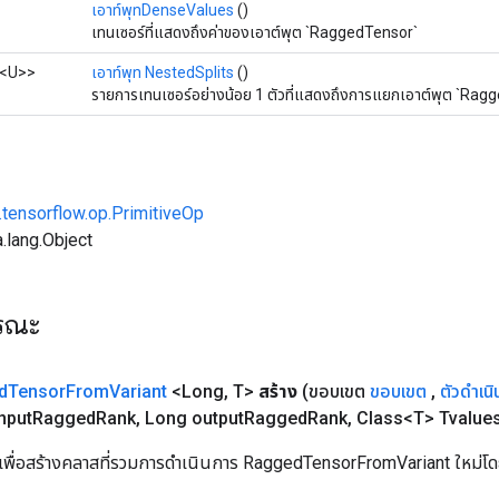
เอาท์พุทDenseValues
​​()
เทนเซอร์ที่แสดงถึงค่าของเอาต์พุต `RaggedTensor`
<U>>
เอาท์พุท NestedSplits
()
รายการเทนเซอร์อย่างน้อย 1 ตัวที่แสดงถึงการแยกเอาต์พุต `Rag
.tensorflow.op.PrimitiveOp
.lang.Object
ารณะ
d
Tensor
From
Variant
<Long
,
T>
สร้าง
(ขอบเขต
ขอบเขต
,
ตัวดำเน
nput
Ragged
Rank
,
Long output
Ragged
Rank
,
Class<T> Tvalue
เพื่อสร้างคลาสที่รวมการดำเนินการ RaggedTensorFromVariant ใหม่โดยใ