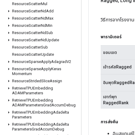
Ragged
,
Long i
Resource
Scatter
Mul
Resource
Scatter
Nd
Add
Resource
Scatter
Nd
Max
วิธีการจากโรงงาน
Resource
Scatter
Nd
Min
Resource
Scatter
Nd
Sub
พารามิเตอร์
Resource
Scatter
Nd
Update
Resource
Scatter
Sub
ขอบเขต
Resource
Scatter
Update
Resource
Sparse
Apply
Adagrad
V2
เข้ารหัสRagged
Resource
Sparse
Apply
Keras
Momentum
Resource
Strided
Slice
Assign
อินพุตRaggedRa
Retrieve
TPUEmbedding
ADAMParameters
เอาท์พุท
Retrieve
TPUEmbedding
RaggedRank
ADAMParameters
Grad
Accum
Debug
Retrieve
TPUEmbedding
Adadelta
Parameters
การส่งคืน
Retrieve
TPUEmbedding
Adadelta
Parameters
Grad
Accum
Debug
อินสแตนซ์