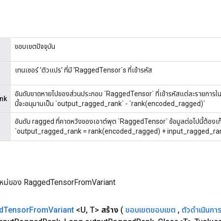
ขอบเขตปัจจุบัน
เทนเซอร์ 'ตัวแปร' ที่มี 'RaggedTensor`s ที่เข้ารหัส
อันดับขาดหายไปของส่วนประกอบ `RaggedTensor` ที่เข้ารหัสแต่ละรายการในอิน
nk
นี้จะอนุมานเป็น `output_ragged_rank` - `rank(encoded_ragged)`
อันดับ ragged ที่คาดหวังของเอาต์พุต `RaggedTensor` ข้อมูลต่อไปนี้ต้องเก
`output_ragged_rank = rank(encoded_ragged) + input_ragged_ra
ใหม่ของ RaggedTensorFromVariant
d
Tensor
From
Variant
<U
,
T>
สร้าง
(
ขอบเขตขอบเขต
,
ตัวดำเนินกา