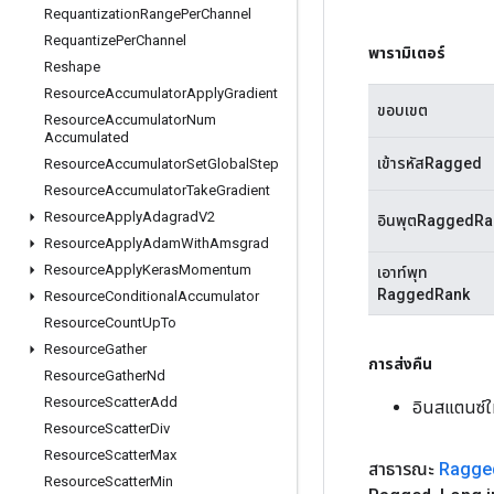
Requantization
Range
Per
Channel
Requantize
Per
Channel
พารามิเตอร์
Reshape
Resource
Accumulator
Apply
Gradient
ขอบเขต
Resource
Accumulator
Num
Accumulated
เข้ารหัสRagged
Resource
Accumulator
Set
Global
Step
Resource
Accumulator
Take
Gradient
Resource
Apply
Adagrad
V2
อินพุตRaggedRa
Resource
Apply
Adam
With
Amsgrad
Resource
Apply
Keras
Momentum
เอาท์พุท
RaggedRank
Resource
Conditional
Accumulator
Resource
Count
Up
To
Resource
Gather
การส่งคืน
Resource
Gather
Nd
Resource
Scatter
Add
อินสแตนซ์
Resource
Scatter
Div
Resource
Scatter
Max
สาธารณะ
Ragge
Resource
Scatter
Min