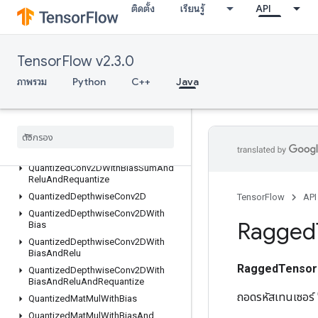
ติดตั้ง
เรียนรู้
API
QuantizedConv2DAndRequantize
QuantizedConv2DPerChannel
QuantizedConv2DWithBias
TensorFlow v2.3.0
QuantizedConv2DWithBiasAndRelu
QuantizedConv2DWithBiasAndReluAndRequantize
ภาพรวม
Python
C++
Java
QuantizedConv2DWithBiasAndRequantize
Quantized
Conv2DWith
Bias
Signed
Sum
And
Relu
And
Requantize
Quantized
Conv2DWith
Bias
Sum
And
Relu
Quantized
Conv2DWith
Bias
Sum
And
Relu
And
Requantize
Quantized
Depthwise
Conv2D
TensorFlow
API
Quantized
Depthwise
Conv2DWith
Ragged
Bias
Quantized
Depthwise
Conv2DWith
Bias
And
Relu
RaggedTensor
Quantized
Depthwise
Conv2DWith
Bias
And
Relu
And
Requantize
ถอดรหัสเทนเซอร์ 
Quantized
Mat
Mul
With
Bias
Quantized
Mat
Mul
With
Bias
And