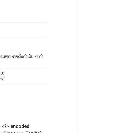
พุต หากตั้งค่าเป็น -1 ค่า
็บ:
nk`
ร
<?> encoded