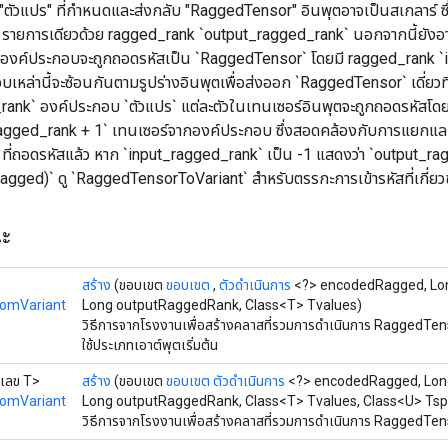
"ตัวแปร" ที่กำหนดและส่งกลับ "RaggedTensor" อินพุตอาจเป็นสเกลาร์ ซึ
ายการเดียวด้วย ragged_rank `output_ragged_rank` นอกจากนี้ยังอาจ
่ละองค์ประกอบจะถูกถอดรหัสเป็น `RaggedTensor` โดยมี ragged_rank 
เหล่านี้จะซ้อนกันตามรูปร่างอินพุตเพื่อส่งออก `RaggedTensor` เดี่ยวท
ank` องค์ประกอบ `ตัวแปร` แต่ละตัวในเทนเซอร์อินพุตจะถูกถอดรหัสโดย
ut_ragged_rank + 1` เทนเซอร์จากองค์ประกอบ ซึ่งสอดคล้องกับการแยกแล
ี่ถอดรหัสแล้ว หาก `input_ragged_rank` เป็น -1 แสดงว่า `output_ra
gged)` ดู `RaggedTensorToVariant` สำหรับตรรกะการเข้ารหัสที่เกี่ยว
ณะ
สร้าง
(ขอบเขต
ขอบเขต
,
ตัวดำเนินการ
<?> encodedRagged, Lo
omVariant
Long outputRaggedRank, Class<T> Tvalues)
วิธีการจากโรงงานเพื่อสร้างคลาสที่รวมการดำเนินการ RaggedTe
ใช้ประเภทเอาต์พุตเริ่มต้น
ยเลข T>
สร้าง
(ขอบเขต
ขอบเขต
ตัวดำเนินการ
<?> encodedRagged, Lon
omVariant
Long outputRaggedRank, Class<T> Tvalues, Class<U> Tspl
วิธีการจากโรงงานเพื่อสร้างคลาสที่รวมการดำเนินการ RaggedTe