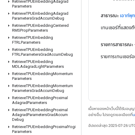
Retrieve
TPUEmbedding
Adagrad
Parameters
Retrieve
TPUEmbedding
Adagrad
สาธารณะ
เอาท์พุท
Parameters
Grad
Accum
Debug
Retrieve
TPUEmbedding
Centered
เทนเซอร์ที่แสดงถ
RMSProp
Parameters
Retrieve
TPUEmbedding
FTRLParameters
รายการสาธารณะ
Retrieve
TPUEmbedding
FTRLParameters
Grad
Accum
Debug
รายการเทนเซอร์อย
Retrieve
TPUEmbedding
MDLAdagrad
Light
Parameters
Retrieve
TPUEmbedding
Momentum
Parameters
Retrieve
TPUEmbedding
Momentum
Parameters
Grad
Accum
Debug
Retrieve
TPUEmbedding
Proximal
Adagrad
Parameters
เนื้อหาของหน้าเว็บนี้ได้รับอนุ
Retrieve
TPUEmbedding
Proximal
อย่างอื่น โปรดดูรายละเอียดที่
น
Adagrad
Parameters
Grad
Accum
Debug
อัปเดตล่าสุด 2025-07-26 UT
Retrieve
TPUEmbedding
Proximal
Yogi
Parameters