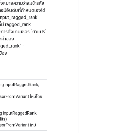
่งหมายความว่าจะเข้ารหัส
มีอันดับที่กำหนดเองได้
`input_ragged_rank`
ี่มี ragged_rank
การดึงเทนเซอร์ `ตัวแปร`
ะค่าของ
gged_rank` -
ข้อง
ng inputRaggedRank,
nsorFromVariant ใหม่โดย
g inputRaggedRank,
its)
nsorFromVariant ใหม่