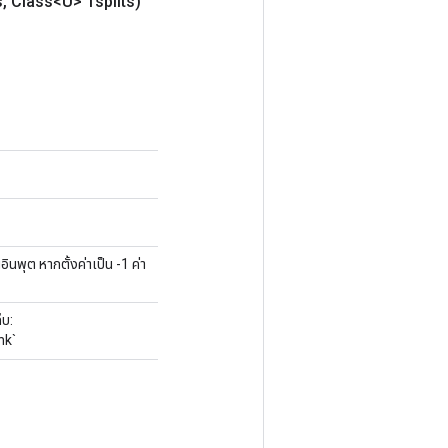
s
,
Class<U> Tsplits)
พุต หากตั้งค่าเป็น -1 ค่า
็บ:
nk`