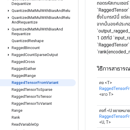
ถอดรหัสเทนเซอร์ 
Dequantize
`RaggedTensor` ร
Quantized
Mat
Mul
With
Bias
And
Relu
ซึ่งในกรณีนี้ แต
Quantized
Mat
Mul
With
Bias
And
Relu
And
Requantize
จากนั้นองค์ประกอบ
Quantized
Mat
Mul
With
Bias
And
`output_ragged_r
Requantize
1 มิติที่มี `inp
Quantized
Reshape
`RaggedTensor` ท
Ragged
Bincount
`rank(encoded_ra
Ragged
Count
Sparse
Output
Ragged
Cross
วิธีการสาธาร
Ragged
Gather
Ragged
Range
คง <T>
Ragged
Tensor
From
Variant
RaggedTensorFr
Ragged
Tensor
To
Sparse
<ยาว T>
Ragged
Tensor
To
Tensor
Ragged
Tensor
To
Variant
คงที่ <U ขยายหมา
Range
RaggedTensorFr
Rank
<U, T>
Read
Variable
Op