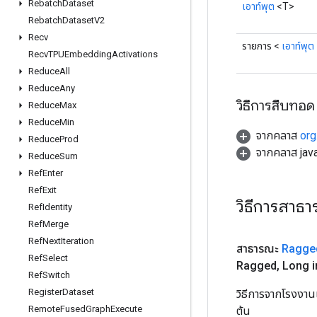
Rebatch
Dataset
เอาท์พุต
<T>
Rebatch
Dataset
V2
Recv
รายการ <
เอาท์พุต
Recv
TPUEmbedding
Activations
Reduce
All
Reduce
Any
วิธีการสืบทอด
Reduce
Max
Reduce
Min
จากคลาส
org
Reduce
Prod
จากคลาส java
Reduce
Sum
Ref
Enter
Ref
Exit
วิธีการสาธ
Ref
Identity
Ref
Merge
Ref
Next
Iteration
สาธารณะ
Ragge
Ref
Select
Ragged
,
Long i
Ref
Switch
Register
Dataset
วิธีการจากโรงงาน
Remote
Fused
Graph
Execute
ต้น