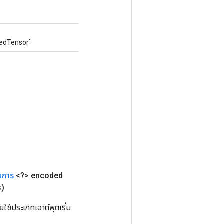
gedTensor`
ินการ
<?> encoded
s)
ช้ประเภทเอาต์พุตเริ่ม