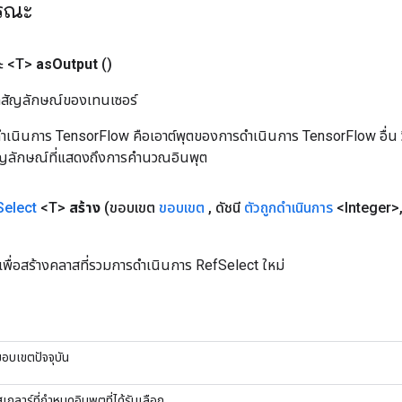
ารณะ
ะ <T>
as
Output
()
ิลสัญลักษณ์ของเทนเซอร์
เนินการ TensorFlow คือเอาต์พุตของการดำเนินการ TensorFlow อื่น วิธี
ัญลักษณ์ที่แสดงถึงการคำนวณอินพุต
Select
<T>
สร้าง
(ขอบเขต
ขอบเขต
,
ดัชนี
ตัวถูกดำเนินการ
<Integer>
)
เพื่อสร้างคลาสที่รวมการดำเนินการ RefSelect ใหม่
ขอบเขตปัจจุบัน
สเกลาร์ที่กำหนดอินพุตที่ได้รับเลือก