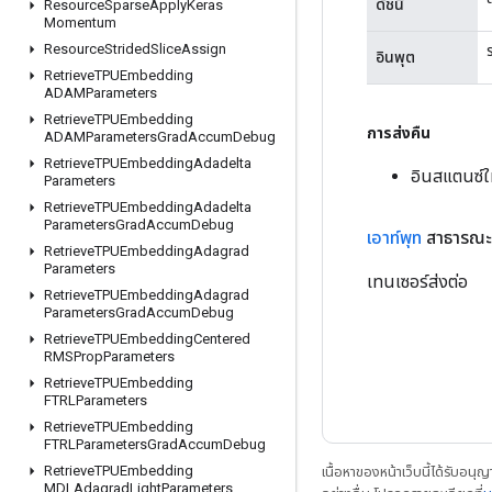
ดัชนี
Resource
Sparse
Apply
Keras
Momentum
Resource
Strided
Slice
Assign
อินพุต
Retrieve
TPUEmbedding
ADAMParameters
Retrieve
TPUEmbedding
การส่งคืน
ADAMParameters
Grad
Accum
Debug
Retrieve
TPUEmbedding
Adadelta
อินสแตนซ์ใ
Parameters
Retrieve
TPUEmbedding
Adadelta
Parameters
Grad
Accum
Debug
เอาท์พุท
สาธารณะ
Retrieve
TPUEmbedding
Adagrad
Parameters
เทนเซอร์ส่งต่อ
Retrieve
TPUEmbedding
Adagrad
Parameters
Grad
Accum
Debug
Retrieve
TPUEmbedding
Centered
RMSProp
Parameters
Retrieve
TPUEmbedding
FTRLParameters
Retrieve
TPUEmbedding
FTRLParameters
Grad
Accum
Debug
Retrieve
TPUEmbedding
เนื้อหาของหน้าเว็บนี้ได้รับอนุ
MDLAdagrad
Light
Parameters