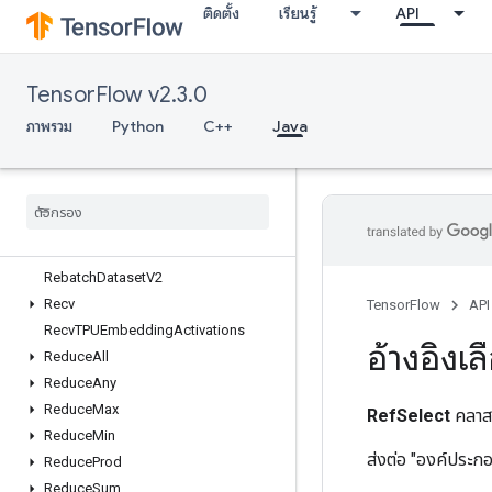
ติดตั้ง
เรียนรู้
API
RaggedGather
RaggedRange
RaggedTensorFromVariant
TensorFlow v2.3.0
RaggedTensorToSparse
RaggedTensorToTensor
ภาพรวม
Python
C++
Java
RaggedTensorToVariant
Range
Rank
Read
Variable
Op
Rebatch
Dataset
Rebatch
Dataset
V2
Recv
TensorFlow
API
Recv
TPUEmbedding
Activations
อ้างอิงเล
Reduce
All
Reduce
Any
Reduce
Max
RefSelect
คลาส
Reduce
Min
ส่งต่อ "องค์ประกอ
Reduce
Prod
Reduce
Sum