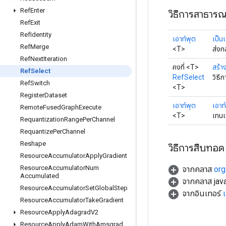
Ref
Enter
วิธีการสาธาร
Ref
Exit
Ref
Identity
เอาท์พุต
เป็น
Ref
Merge
<T>
ส่งก
Ref
Next
Iteration
คงที่ <T>
สร้า
Ref
Select
RefSelect
วิธี
Ref
Switch
<T>
Register
Dataset
เอาท์พุต
เอาท
Remote
Fused
Graph
Execute
<T>
เทนเ
Requantization
Range
Per
Channel
Requantize
Per
Channel
Reshape
วิธีการสืบทอด
Resource
Accumulator
Apply
Gradient
Resource
Accumulator
Num
จากคลาส
org
Accumulated
จากคลาส java
Resource
Accumulator
Set
Global
Step
จากอินเทอร์
Resource
Accumulator
Take
Gradient
Resource
Apply
Adagrad
V2
Resource
Apply
Adam
With
Amsgrad