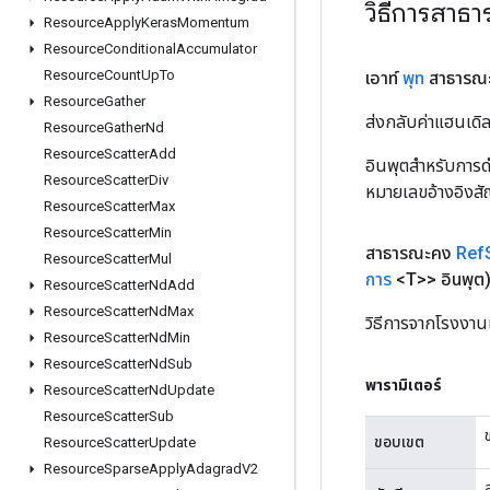
วิธีการสาธ
Resource
Apply
Keras
Momentum
Resource
Conditional
Accumulator
Resource
Count
Up
To
เอาท์
พุท
สาธารณ
Resource
Gather
ส่งกลับค่าแฮนเด
Resource
Gather
Nd
Resource
Scatter
Add
อินพุตสำหรับการดำ
Resource
Scatter
Div
หมายเลขอ้างอิงส
Resource
Scatter
Max
Resource
Scatter
Min
สาธารณะคง
Ref
Resource
Scatter
Mul
การ
<T>> อินพุต
Resource
Scatter
Nd
Add
Resource
Scatter
Nd
Max
วิธีการจากโรงงาน
Resource
Scatter
Nd
Min
Resource
Scatter
Nd
Sub
พารามิเตอร์
Resource
Scatter
Nd
Update
Resource
Scatter
Sub
ขอบเขต
Resource
Scatter
Update
Resource
Sparse
Apply
Adagrad
V2