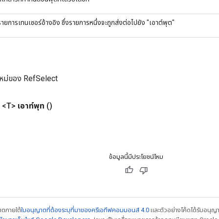
รายการเทนเซอร์อ้างอิง ซึ่งรายการหนึ่งจะถูกส่งต่อไปยัง "เอาต์พุต"
หม่ของ RefSelect
 <T>
เอาท์พุท
()
ข้อมูลนี้มีประโยชน์ไหม
ญาตภายใต้
ใบอนุญาตที่ต้องระบุที่มาของครีเอทีฟคอมมอนส์ 4.0
และตัวอย่างโค้ดได้รับอนุญ