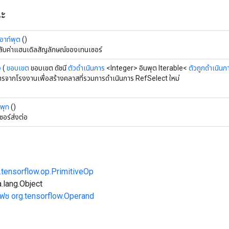
ณะ
เอาท์พุต
()
ลับค่าแฮนเดิลสัญลักษณ์ของเทนเซอร์
ง
(
ขอบเขต
ขอบเขต ดัชนี
ตัวดำเนินการ
<Integer> อินพุต Iterable<
ตัวถูกดำเนินก
การจากโรงงานเพื่อสร้างคลาสที่รวมการดำเนินการ RefSelect ใหม่
์พุท
()
ซอร์ส่งต่อ
.tensorflow.op.PrimitiveOp
.lang.Object
เฟซ org.tensorflow.Operand