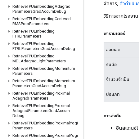
จัดการ
,
ตัวดำเนิน
Retrieve
TPUEmbedding
Adagrad
Parameters
Grad
Accum
Debug
วิธีการจากโรงงาน
Retrieve
TPUEmbedding
Centered
RMSProp
Parameters
Retrieve
TPUEmbedding
พารามิเตอร์
FTRLParameters
Retrieve
TPUEmbedding
FTRLParameters
Grad
Accum
Debug
ขอบเขต
Retrieve
TPUEmbedding
MDLAdagrad
Light
Parameters
รับมือ
Retrieve
TPUEmbedding
Momentum
Parameters
จำนวนจำเป็น
Retrieve
TPUEmbedding
Momentum
Parameters
Grad
Accum
Debug
Retrieve
TPUEmbedding
Proximal
ประเภท
Adagrad
Parameters
Retrieve
TPUEmbedding
Proximal
Adagrad
Parameters
Grad
Accum
การส่งคืน
Debug
Retrieve
TPUEmbedding
Proximal
Yogi
อินสแตนซ์
Parameters
Retrieve
TPUEmbedding
Proximal
Yogi