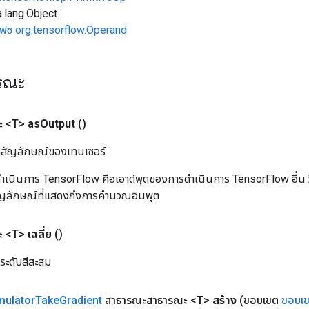
.lang.Object
เฟซ org.tensorflow.Operand
ารณะ
ะ <T>
as
Output
()
ิลสัญลักษณ์ของเทนเซอร์
เนินการ TensorFlow คือเอาต์พุตของการดำเนินการ TensorFlow อื่น วิธี
ัญลักษณ์ที่แสดงถึงการคำนวณอินพุต
ะ <T>
เฉลี่ย
()
่ระดับสีสะสม
ulator
Take
Gradient
สาธารณะสาธารณะ <T>
สร้าง
(ขอบเขต
ขอบเ