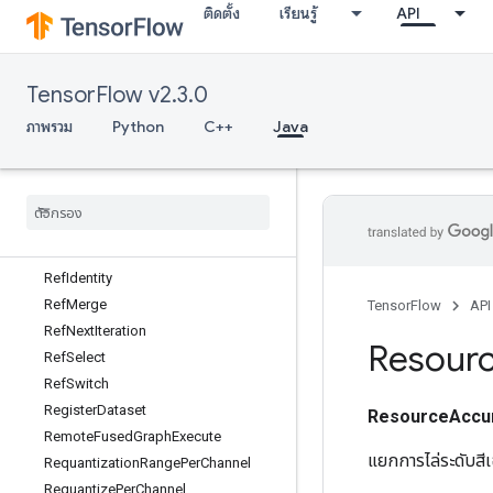
ติดตั้ง
เรียนรู้
API
Recv
RecvTPUEmbeddingActivations
ReduceAll
TensorFlow v2.3.0
ReduceAny
ReduceMax
ภาพรวม
Python
C++
Java
ReduceMin
Reduce
Prod
Reduce
Sum
Ref
Enter
Ref
Exit
Ref
Identity
Ref
Merge
TensorFlow
API
Ref
Next
Iteration
Resour
Ref
Select
Ref
Switch
Register
Dataset
ResourceAccu
Remote
Fused
Graph
Execute
แยกการไล่ระดับสี
Requantization
Range
Per
Channel
Requantize
Per
Channel