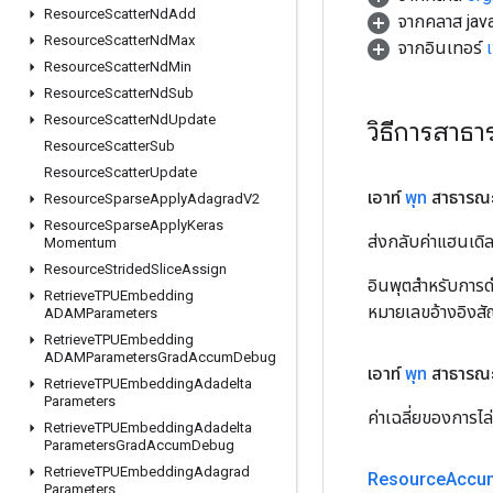
Resource
Scatter
Nd
Add
จากคลาส java
Resource
Scatter
Nd
Max
จากอินเทอร์
Resource
Scatter
Nd
Min
Resource
Scatter
Nd
Sub
Resource
Scatter
Nd
Update
วิธีการสาธ
Resource
Scatter
Sub
Resource
Scatter
Update
เอาท์
พุท
สาธารณ
Resource
Sparse
Apply
Adagrad
V2
Resource
Sparse
Apply
Keras
ส่งกลับค่าแฮนเด
Momentum
Resource
Strided
Slice
Assign
อินพุตสำหรับการดำ
Retrieve
TPUEmbedding
หมายเลขอ้างอิงส
ADAMParameters
Retrieve
TPUEmbedding
ADAMParameters
Grad
Accum
Debug
เอาท์
พุท
สาธารณ
Retrieve
TPUEmbedding
Adadelta
Parameters
ค่าเฉลี่ยของการไล
Retrieve
TPUEmbedding
Adadelta
Parameters
Grad
Accum
Debug
Retrieve
TPUEmbedding
Adagrad
Resource
Accum
Parameters