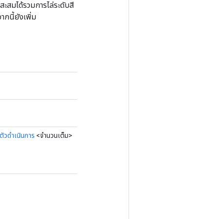
สะสมได้รวมการไล่ระดับสี
กนี้ยังเพิ่ม
ตัวดำเนินการ
<จำนวนเต็ม>