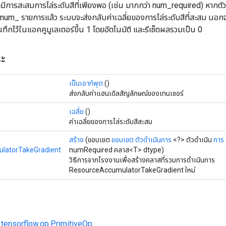
มีการสะสมการไล่ระดับสีที่เพียงพอ (เช่น มากกว่า num_required) หากตัว
 num_ รายการแล้ว ระบบจะส่งกลับค่าเฉลี่ยของการไล่ระดับสีที่สะสม นอกจา
นทึกไว้ในแอคคูมูเลเตอร์ขึ้น 1 โดยอัตโนมัติ และรีเซ็ตผลรวมเป็น 0
ณะ
เป็นเอาท์พุต
()
ส่งกลับค่าแฮนเดิลสัญลักษณ์ของเทนเซอร์
เฉลี่ย
()
ค่าเฉลี่ยของการไล่ระดับสีสะสม
สร้าง
(ขอบเขต
ขอบเขต
ตัวดำเนินการ
<?> ตัวดำเนิน
การ 
latorTakeGradient
numRequired คลาส<T> dtype)
วิธีการจากโรงงานเพื่อสร้างคลาสที่รวมการดำเนินการ
ResourceAccumulatorTakeGradient ใหม่
.tensorflow.op.PrimitiveOp