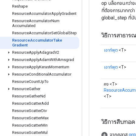
op บล็อกจนกว่าจะ
Reshape
ที่ต้องการมากกว่า
Resource
Accumulator
Apply
Gradient
global_step ที่บั
Resource
Accumulator
Num
Accumulated
Resource
Accumulator
Set
Global
Step
วิธีการสาธาร
Resource
Accumulator
Take
Gradient
เอาท์พุต
<T>
Resource
Apply
Adagrad
V2
Resource
Apply
Adam
With
Amsgrad
เอาท์พุต
<T>
Resource
Apply
Keras
Momentum
Resource
Conditional
Accumulator
Resource
Count
Up
To
คง <T>
Resource
Gather
ResourceAccumu
<T>
Resource
Gather
Nd
Resource
Scatter
Add
Resource
Scatter
Div
Resource
Scatter
Max
วิธีการสืบทอด
Resource
Scatter
Min
Resource
Scatter
Mul
จากคลาส
org