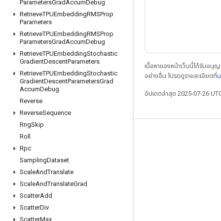
Parameters
Grad
Accum
Debug
Retrieve
TPUEmbedding
RMSProp
Parameters
Retrieve
TPUEmbedding
RMSProp
Parameters
Grad
Accum
Debug
Retrieve
TPUEmbedding
Stochastic
Gradient
Descent
Parameters
เนื้อหาของหน้าเว็บนี้ได้รับอนุ
Retrieve
TPUEmbedding
Stochastic
อย่างอื่น โปรดดูรายละเอียดที่
น
Gradient
Descent
Parameters
Grad
Accum
Debug
อัปเดตล่าสุด 2025-07-26 UT
Reverse
Reverse
Sequence
Rng
Skip
เชื่อมต่อเสมอ
Roll
Rpc
บล็อก
Sampling
Dataset
ฟอรัม
Scale
And
Translate
Scale
And
Translate
Grad
GitHub
Scatter
Add
Twitter
Scatter
Div
YouTube
Scatter
Max