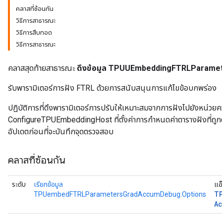
คลาสที่ซ้อนกัน
วิธีการสาธารณะ
Parameters
วิธีการสืบทอด
ters
วิธีการสาธารณะ
etersGradAccumDebug
arameters
คลาสสุดท้ายสาธารณะ
ดึงข้อมูล TPUUEmbeddingFTRLParam
dParametersGradAccumDebug
meters
รับพารามิเตอร์การฝัง FTRL ด้วยการสนับสนุนการแก้ไขข้อบกพร่อง
ametersGradAccumDebug
ers
ปฏิบัติการที่ดึงพารามิเตอร์การปรับให้เหมาะสมจากการฝังไปยังหน่วยค
tersGradAccumDebug
ConfigureTPUEmbeddingHost ที่ตั้งค่าการกำหนดค่าตารางฝังที่ถูกต้อง 
ntDescentParameters
อัปเดตก่อนที่จะบันทึกจุดตรวจสอบ
entDescentParametersGradAccumDebug
คลาสที่ซ้อนกัน
ระดับ
เรียกข้อมูล
แอ
T
TPUembedFTRLParametersGradAccumDebug.Options
A