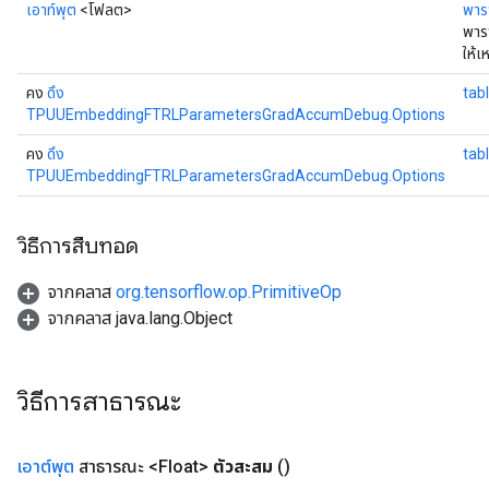
เอาท์พุต
<โฟลต>
พารา
พาร
ให้
คง
ดึง
tab
TPUUEmbeddingFTRLParametersGradAccumDebug.Options
คง
ดึง
tab
TPUUEmbeddingFTRLParametersGradAccumDebug.Options
วิธีการสืบทอด
จากคลาส
org.tensorflow.op.PrimitiveOp
จากคลาส java.lang.Object
วิธีการสาธารณะ
เอาต์พุต
สาธารณะ <Float>
ตัวสะสม
()