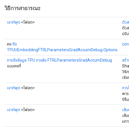
วิธีการสาธารณะ
เอาท์พุต
<โฟลต>
ตัว
ตัว
ปรั
คง
ดึง
con
TPUUEmbeddingFTRLParametersGradAccumDebug.Options
การดึงข้อมูล TPU การฝัง FTRLParametersGradAccumDebug
สร้า
แบบคงที่
Sha
วิธี
เรีย
เอาท์พุต
<โฟลต>
การไ
พาร
ริธ
เอาท์พุต
<โฟลต>
เส้
เส้
มกา