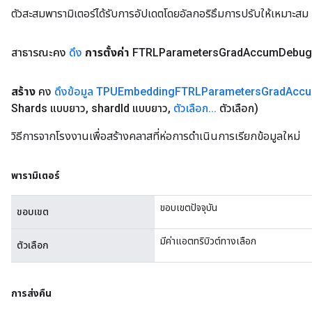
ตัวสะสมพารามิเตอร์ได้รับการอัปเดตโดยอัลกอริธึมการปรับให้เหมาะส
สาธารณะคง
ดึง
การตั้งค่า
FTRLParameters
Grad
Accum
Debug
สร้าง
คง
ดึงข้อมูล TPUEmbedding
FTRLParameters
Grad
Acc
Shards แบบยาว
,
shard
Id แบบยาว
,
ตัวเลือก
.
.
.
ตัวเลือก)
วิธีการจากโรงงานเพื่อสร้างคลาสที่ห่อการดำเนินการเรียกข้อมูลใหม่
พารามิเตอร์
ขอบเขตปัจจุบัน
ขอบเขต
มีค่าแอตทริบิวต์ทางเลือก
ตัวเลือก
การส่งคืน