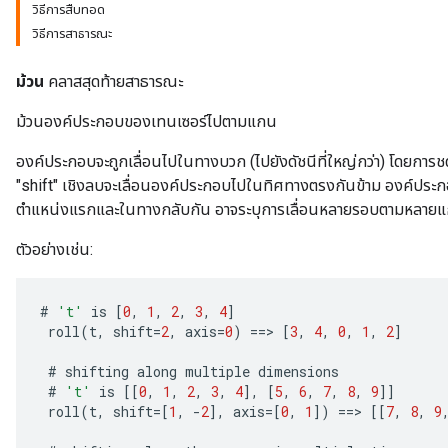
วิธีการสืบทอด
วิธีการสาธารณะ
ม้วน
คลาสสุดท้ายสาธารณะ
ม้วนองค์ประกอบของเทนเซอร์ไปตามแกน
องค์ประกอบจะถูกเลื่อนไปในทางบวก (ไปยังดัชนีที่ใหญ่กว่า) โดยการชด
"shift" เชิงลบจะเลื่อนองค์ประกอบไปในทิศทางตรงกันข้าม องค์ประก
ตำแหน่งแรกและในทางกลับกัน อาจระบุการเลื่อนหลายรอบตามหลายแ
ตัวอย่างเช่น:
#
't'
is
[
0
,
1
,
2
,
3
,
4
]
roll
(
t
,
shift
=
2
,
axis
=
0
)
==
>
[
3
,
4
,
0
,
1
,
2
]
#
shifting
along
multiple
dimensions
#
't'
is
[[
0
,
1
,
2
,
3
,
4
]
,
[
5
,
6
,
7
,
8
,
9
]]
roll
(
t
,
shift
=[
1
,
-
2
]
,
axis
=[
0
,
1
]
)
==
>
[[
7
,
8
,
9