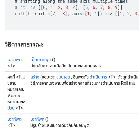
#
shifting
along
the
same
axis
multiple
times
#
't'
is
[[
0
,
1
,
2
,
3
,
4
]
,
[
5
,
6
,
7
,
8
,
9
]]
roll
(
t
,
shift
=[
2
,
-
3
]
,
axis
=[
1
,
1
]
)
==
>
[[
1
,
2
,
3
วิธีการสาธารณะ
เอาท์พุต
เป็นเอาท์พุต
()
<T>
ส่งกลับค่าแฮนเดิลสัญลักษณ์ของเทนเซอร์
คงที่ <T, U
สร้าง
(ขอบเขต
ขอบเขต
, อินพุตตัว
ดำเนินการ
<T>, ตัวถูกดำเนิ
ขยาย
วิธีการจากโรงงานเพื่อสร้างคลาสที่รวมการดำเนินการ Roll ใหม่
หมายเลข,
V ขยาย
หมายเลข>
ม้วน
<T>
เอาท์พุต
เอาท์พุท
()
<T>
มีรูปร่างและขนาดเดียวกันกับอินพุต