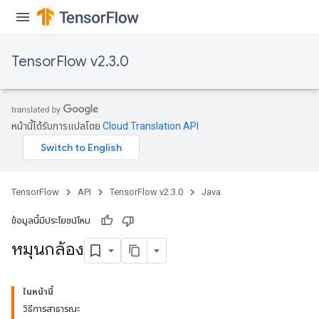
ersGradAccumDebug
Parameters
TensorFlow v2.3.0
GradAccumDebug
Parameters
ters
etersGradAccumDebug
หน้านี้ได้รับการแปลโดย
Cloud Translation API
arameters
dParametersGradAccumDebug
meters
ametersGradAccumDebug
TensorFlow
API
TensorFlow v2.3.0
Java
ers
tersGradAccumDebug
ข้อมูลนี้มีประโยชน์ไหม
ntDescentParameters
หมุนกล้อง
entDescentParametersGradAccumDebug
ในหน้านี้
วิธีการสาธารณะ