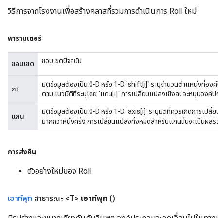
วิธีการจากโรงงานเพื่อสร้างคลาสที่รวมการดำเนินการ Roll ใหม่
พารามิเตอร์
ขอบเขตปัจจุบัน
ขอบเขต
มิติข้อมูลต้องเป็น 0-D หรือ 1-D `shift[i]` ระบุจำนวนตำแหน่งที่องค
กะ
ตามแนวมิติที่ระบุโดย `แกน[i]` การเปลี่ยนแปลงเชิงลบจะหมุนองค์
มิติข้อมูลต้องเป็น 0-D หรือ 1-D `axis[i]` ระบุมิติที่ควรเกิดการเปล
แกน
มากกว่าหนึ่งครั้ง การเปลี่ยนแปลงทั้งหมดสำหรับแกนนั้นจะเป็นผล
การส่งคืน
ตัวอย่างใหม่ของ Roll
เอาท์พุท
สาธารณะ <T>
เอาท์พุท
()
มีรูปร่างและขนาดเดียวกันกับอินพุต องค์ประกอบจะถูกเลื่อนไปในทางบ