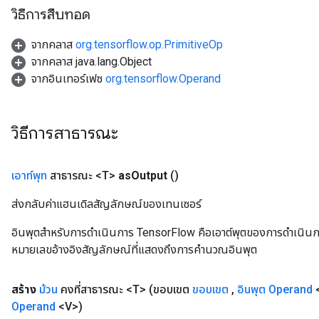
วิธีการสืบทอด
จากคลาส
org.tensorflow.op.PrimitiveOp
จากคลาส java.lang.Object
จากอินเทอร์เฟซ
org.tensorflow.Operand
วิธีการสาธารณะ
เอาท์พุท
สาธารณะ <T>
as
Output
()
ส่งกลับค่าแฮนเดิลสัญลักษณ์ของเทนเซอร์
อินพุตสำหรับการดำเนินการ TensorFlow คือเอาต์พุตของการดำเนินการ T
หมายเลขอ้างอิงสัญลักษณ์ที่แสดงถึงการคำนวณอินพุต
สร้าง
ม้วน
คงที่สาธารณะ <T>
(ขอบเขต
ขอบเขต
,
อินพุต
Operand
Operand
<V>)