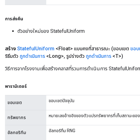
การส่งคืน
ตัวอย่างใหม่ของ StatefulUniform
สร้าง
Stateful
Uniform
<Float> แบบคงที่สาธารณะ
(ขอบเขต
ขอบ
ริธึมตัว
ถูกดำเนินการ
<Long>
,
รูปร่างตัว
ถูกดำเนินการ
<T>)
วิธีการจากโรงงานเพื่อสร้างคลาสที่รวมการดำเนินการ StatefulUniform
พารามิเตอร์
ขอบเขตปัจจุบัน
ขอบเขต
หมายเลขอ้างอิงของตัวแปรทรัพยากรที่เก็บสถานะขอ
ทรัพยากร
อัลกอริทึม RNG
อัลกอริทึม