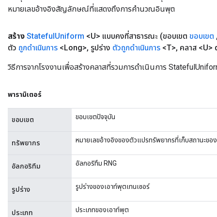
หมายเลขอ้างอิงสัญลักษณ์ที่แสดงถึงการคำนวณอินพุต
สร้าง
Stateful
Uniform
<U> แบบคงที่สาธารณะ
(ขอบเขต
ขอบเขต
ตัว
ถูกดำเนินการ
<Long>
,
รูปร่าง
ตัวถูกดำเนินการ
<T>
,
คลาส <U> 
วิธีการจากโรงงานเพื่อสร้างคลาสที่รวมการดำเนินการ StatefulUnifor
พารามิเตอร์
ขอบเขตปัจจุบัน
ขอบเขต
หมายเลขอ้างอิงของตัวแปรทรัพยากรที่เก็บสถานะขอ
ทรัพยากร
อัลกอริทึม RNG
อัลกอริทึม
รูปร่างของเอาท์พุตเทนเซอร์
รูปร่าง
ประเภทของเอาท์พุต
ประเภท