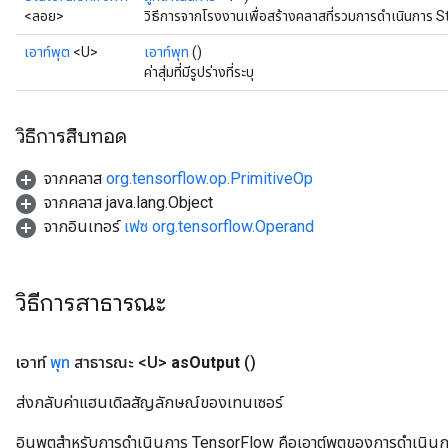
<ลอย>
วิธีการจากโรงงานเพื่อสร้างคลาสที่รวมการดำเนินการ St
เอาท์พุต
<U>
เอาท์พุท
()
ค่าสุ่มที่มีรูปร่างที่ระบุ
วิธีการสืบทอด
จากคลาส
org.tensorflow.op.PrimitiveOp
จากคลาส java.lang.Object
จากอินเทอร์
เฟซ org.tensorflow.Operand
วิธีการสาธารณะ
เอาท์
พุท
สาธารณะ <U>
as
Output
()
ส่งกลับค่าแฮนเดิลสัญลักษณ์ของเทนเซอร์
อินพุตสำหรับการดำเนินการ TensorFlow คือเอาต์พุตของการดำเนินการ T