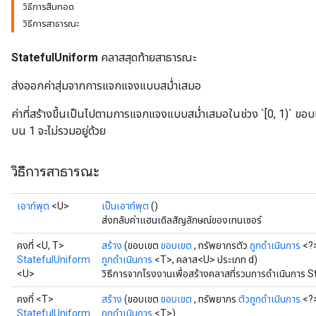
วิธีการสืบทอด
วิธีการสาธารณะ
StatefulUniform
คลาสสุดท้ายสาธารณะ
ส่งออกค่าสุ่มจากการแจกแจงแบบสม่ำเสมอ
ค่าที่สร้างขึ้นเป็นไปตามการแจกแจงแบบสม่ำเสมอในช่วง `[0, 1)` ขอบ
บน 1 จะไม่รวมอยู่ด้วย
วิธีการสาธารณะ
เอาท์พุต
<U>
เป็นเอาท์พุต
()
ส่งกลับค่าแฮนเดิลสัญลักษณ์ของเทนเซอร์
คงที่ <U, T>
สร้าง
(ขอบเขต
ขอบเขต
, ทรัพยากรตัว
ถูกดำเนินการ
<?>
StatefulUniform
ถูกดำเนินการ
<T>, คลาส<U> ประเภท d)
<U>
วิธีการจากโรงงานเพื่อสร้างคลาสที่รวมการดำเนินการ S
คงที่ <T>
สร้าง
(ขอบเขต
ขอบเขต
, ทรัพยากร
ตัวถูกดำเนินการ
<?>
StatefulUniform
ถูกดำเนินการ
<T>)