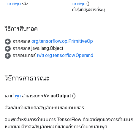
เอาท์พุต
<วี>
เอาท์พุท
()
ค่าสุ่มที่มีรูปร่างที่ระบุ
วิธีการสืบทอด
จากคลาส
org.tensorflow.op.PrimitiveOp
จากคลาส java.lang.Object
จากอินเทอร์
เฟซ org.tensorflow.Operand
วิธีการสาธารณะ
เอาท์
พุท
สาธารณะ <V>
as
Output
()
ส่งกลับค่าแฮนเดิลสัญลักษณ์ของเทนเซอร์
อินพุตสำหรับการดำเนินการ TensorFlow คือเอาต์พุตของการดำเนินการ T
หมายเลขอ้างอิงสัญลักษณ์ที่แสดงถึงการคำนวณอินพุต