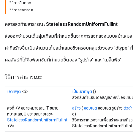
วิธีการสืบทอด
วิธีการสาธารณะ
คลาสสุดท้ายสาธารณะ
StatelessRandomUniformFullInt
ส่งออกจำนวนเต็มสุ่มเทียมที่กำหนดขึ้นจากการแจกแจงแบบสม่ำเสมอ
ค่าที่สร้างขึ้นเป็นจำนวนเต็มสม่ำเสมอซึ่งครอบคลุมช่วงของ `dtype` ท
ผลลัพธ์ที่ได้คือฟังก์ชันที่กำหนดขึ้นของ "รูปร่าง" และ "เมล็ดพืช"
วิธีการสาธารณะ
เอาท์พุต
<วี>
เป็นเอาท์พุต
()
ส่งกลับค่าแฮนเดิลสัญลักษณ์ของเทนเ
คงที่ <V ขยายหมายเลข, T ขยาย
สร้าง
(
ขอบเขต
ขอบเขต รูปร่าง
ตัวดำ
หมายเลข, U ขยายหมายเลข>
d)
StatelessRandomUniformFullInt
วิธีการจากโรงงานเพื่อสร้างคลาสที่ร
<V>
StatelessRandomUniformFullInt 