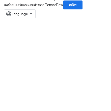
สมัคร
ลงชื่อสมัครรับจดหมายข่าวจาก TensorFlow