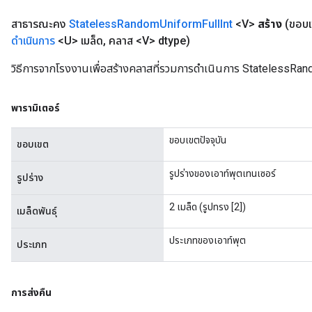
สาธารณะคง
Stateless
Random
Uniform
Full
Int
<V>
สร้าง
(ขอบ
ดำเนินการ
<U> เมล็ด
,
คลาส <V> dtype)
วิธีการจากโรงงานเพื่อสร้างคลาสที่รวมการดำเนินการ StatelessRan
พารามิเตอร์
ขอบเขตปัจจุบัน
ขอบเขต
รูปร่างของเอาท์พุตเทนเซอร์
รูปร่าง
2 เมล็ด (รูปทรง [2])
เมล็ดพันธุ์
ประเภทของเอาท์พุต
ประเภท
การส่งคืน