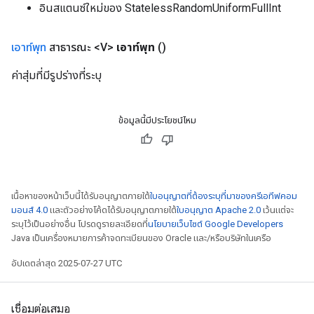
อินสแตนซ์ใหม่ของ StatelessRandomUniformFullInt
เอาท์พุท
สาธารณะ <V>
เอาท์พุท
()
ค่าสุ่มที่มีรูปร่างที่ระบุ
ข้อมูลนี้มีประโยชน์ไหม
เนื้อหาของหน้าเว็บนี้ได้รับอนุญาตภายใต้
ใบอนุญาตที่ต้องระบุที่มาของครีเอทีฟคอม
มอนส์ 4.0
และตัวอย่างโค้ดได้รับอนุญาตภายใต้
ใบอนุญาต Apache 2.0
เว้นแต่จะ
ระบุไว้เป็นอย่างอื่น โปรดดูรายละเอียดที่
นโยบายเว็บไซต์ Google Developers
Java เป็นเครื่องหมายการค้าจดทะเบียนของ Oracle และ/หรือบริษัทในเครือ
อัปเดตล่าสุด 2025-07-27 UTC
เชื่อมต่อเสมอ