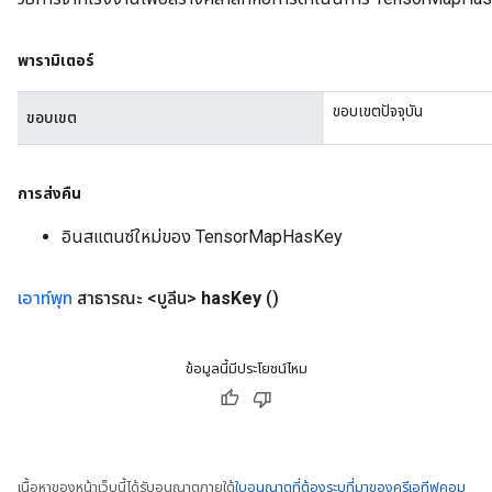
พารามิเตอร์
ขอบเขตปัจจุบัน
ขอบเขต
การส่งคืน
อินสแตนซ์ใหม่ของ TensorMapHasKey
เอาท์พุท
สาธารณะ <บูลีน>
has
Key
()
ข้อมูลนี้มีประโยชน์ไหม
เนื้อหาของหน้าเว็บนี้ได้รับอนุญาตภายใต้
ใบอนุญาตที่ต้องระบุที่มาของครีเอทีฟคอม