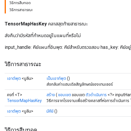
วิธีการสืบทอด
วิธีการสาธารณะ
TensorMapHasKey
คลาสสุดท้ายสาธารณะ
ส่งคืนว่ามีรหัสที่กำหนดอยู่ในแผนที่หรือไม่
input_handle: คีย์แผนที่อินพุต: คีย์สำหรับตรวจสอบ has_key: คีย์อยู
วิธีการสาธารณะ
เอาต์พุต
<บูลีน>
เป็นเอาท์พุต
()
ส่งกลับค่าแฮนเดิลสัญลักษณ์ของเทนเซอร์
คงที่ <T>
สร้าง
(
ขอบเขต
ขอบเขต
ตัวดำเนินการ
<?> inputHa
TensorMapHasKey
วิธีการจากโรงงานเพื่อสร้างคลาสที่ห่อการดำเนินก
เอาต์พุต
<บูลีน>
มีคีย์
()
วิธีการสืบทอด