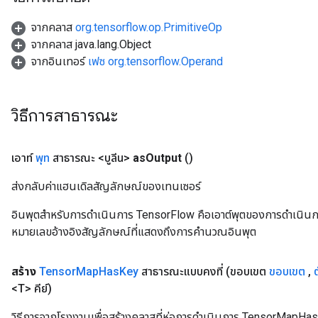
จากคลาส
org.tensorflow.op.PrimitiveOp
จากคลาส java.lang.Object
จากอินเทอร์
เฟซ org.tensorflow.Operand
วิธีการสาธารณะ
เอาท์
พุท
สาธารณะ <บูลีน>
as
Output
()
ส่งกลับค่าแฮนเดิลสัญลักษณ์ของเทนเซอร์
อินพุตสำหรับการดำเนินการ TensorFlow คือเอาต์พุตของการดำเนินการ T
หมายเลขอ้างอิงสัญลักษณ์ที่แสดงถึงการคำนวณอินพุต
สร้าง
Tensor
Map
Has
Key
สาธารณะแบบคงที่
(ขอบเขต
ขอบเขต
,
<T> คีย์)
วิธีการจากโรงงานเพื่อสร้างคลาสที่ห่อการดำเนินการ TensorMapHas