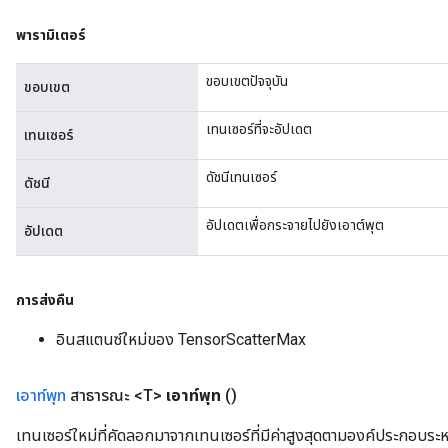
พารามิเตอร์
ขอบเขตปัจจุบัน
ขอบเขต
เทนเซอร์ที่จะอัปเดต
เทนเซอร์
ดัชนีเทนเซอร์
ดัชนี
อัปเดตเพื่อกระจายไปยังเอาต์พุต
อัปเดต
การส่งคืน
อินสแตนซ์ใหม่ของ TensorScatterMax
เอาท์พุท
สาธารณะ <T>
เอาท์พุท
()
เทนเซอร์ใหม่ที่คัดลอกมาจากเทนเซอร์ที่มีค่าสูงสุดตามองค์ประกอบระ