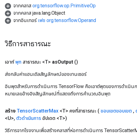
จากคลาส
org.tensorflow.op.PrimitiveOp
จากคลาส java.lang.Object
จากอินเทอร์
เฟซ org.tensorflow.Operand
วิธีการสาธารณะ
เอาท์
พุท
สาธารณะ <T>
as
Output
()
ส่งกลับค่าแฮนเดิลสัญลักษณ์ของเทนเซอร์
อินพุตสำหรับการดำเนินการ TensorFlow คือเอาต์พุตของการดำเนินการ T
หมายเลขอ้างอิงสัญลักษณ์ที่แสดงถึงการคำนวณอินพุต
สร้าง
Tensor
Scatter
Max
<T> คงที่สาธารณะ
(
ขอบเขตขอบเขต
,
<U>
,
ตัวดำเนินการ
อัปเดต <T>)
วิธีการจากโรงงานเพื่อสร้างคลาสที่ห่อการดำเนินการ TensorScatter