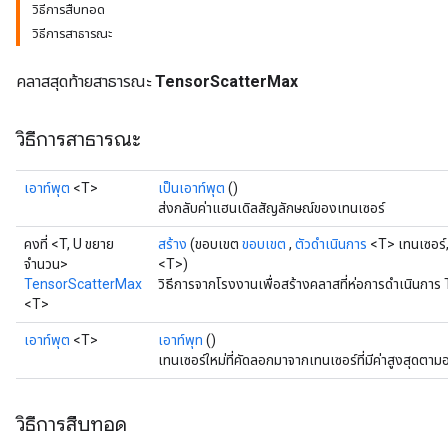
วิธีการสืบทอด
วิธีการสาธารณะ
คลาสสุดท้ายสาธารณะ
TensorScatterMax
วิธีการสาธารณะ
เอาท์พุต
<T>
เป็นเอาท์พุต
()
ส่งกลับค่าแฮนเดิลสัญลักษณ์ของเทนเซอร์
คงที่ <T, U ขยาย
สร้าง
(ขอบเขต
ขอบเขต
,
ตัวดำเนินการ
<T> เทนเซอร์,
จำนวน>
<T>)
TensorScatterMax
วิธีการจากโรงงานเพื่อสร้างคลาสที่ห่อการดำเนินกา
<T>
เอาท์พุต
<T>
เอาท์พุท
()
เทนเซอร์ใหม่ที่คัดลอกมาจากเทนเซอร์ที่มีค่าสูงสุดต
วิธีการสืบทอด