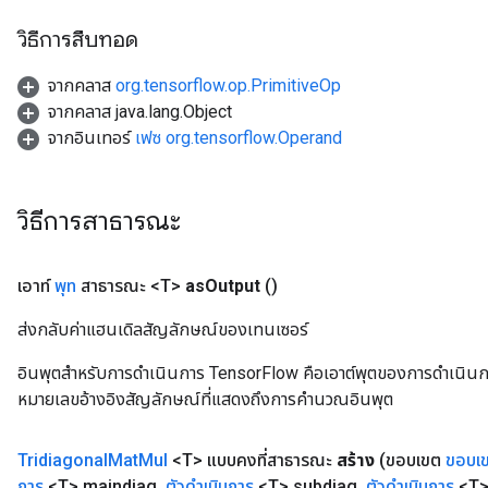
วิธีการสืบทอด
จากคลาส
org.tensorflow.op.PrimitiveOp
จากคลาส java.lang.Object
จากอินเทอร์
เฟซ org.tensorflow.Operand
วิธีการสาธารณะ
เอาท์
พุท
สาธารณะ <T>
as
Output
()
ส่งกลับค่าแฮนเดิลสัญลักษณ์ของเทนเซอร์
อินพุตสำหรับการดำเนินการ TensorFlow คือเอาต์พุตของการดำเนินการ T
หมายเลขอ้างอิงสัญลักษณ์ที่แสดงถึงการคำนวณอินพุต
Tridiagonal
Mat
Mul
<T> แบบคงที่สาธารณะ
สร้าง
(ขอบเขต
ขอบเ
การ
<T> maindiag
,
ตัวดำเนินการ
<T> subdiag
,
ตัวดำเนินการ
<T>