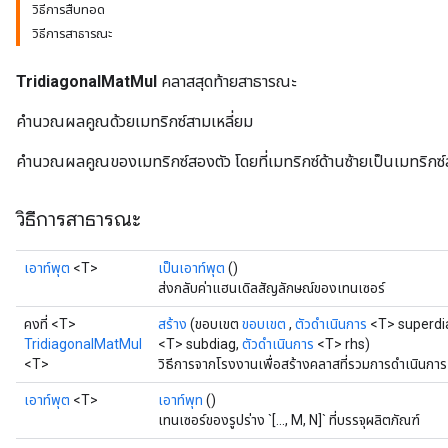
วิธีการสืบทอด
วิธีการสาธารณะ
TridiagonalMatMul
คลาสสุดท้ายสาธารณะ
คำนวณผลคูณด้วยเมทริกซ์สามเหลี่ยม
คำนวณผลคูณของเมทริกซ์สองตัว โดยที่เมทริกซ์ด้านซ้ายเป็นเมทริกซ์
วิธีการสาธารณะ
เอาท์พุต
<T>
เป็นเอาท์พุต
()
ส่งกลับค่าแฮนเดิลสัญลักษณ์ของเทนเซอร์
คงที่ <T>
สร้าง
(ขอบเขต
ขอบเขต
,
ตัวดำเนินการ
<T> superdi
TridiagonalMatMul
<T> subdiag,
ตัวดำเนินการ
<T> rhs)
<T>
วิธีการจากโรงงานเพื่อสร้างคลาสที่รวมการดำเนินกา
เอาท์พุต
<T>
เอาท์พุท
()
เทนเซอร์ของรูปร่าง `[..., M, N]` ที่บรรจุผลิตภัณฑ์