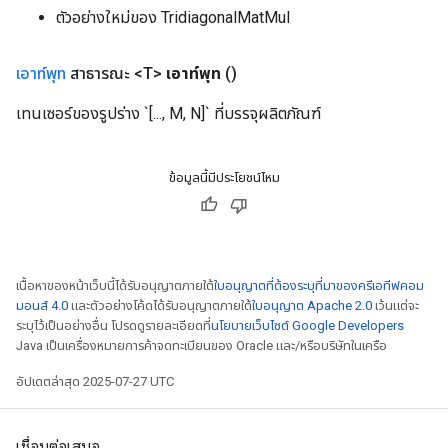
ตัวอย่างใหม่ของ TridiagonalMatMul
เอาท์พุท
สาธารณะ <T>
เอาท์พุท
()
เทนเซอร์ของรูปร่าง `[..., M, N]` ที่บรรจุผลิตภัณฑ์
ข้อมูลนี้มีประโยชน์ไหม
เนื้อหาของหน้าเว็บนี้ได้รับอนุญาตภายใต้
ใบอนุญาตที่ต้องระบุที่มาของครีเอทีฟคอม
มอนส์ 4.0
และตัวอย่างโค้ดได้รับอนุญาตภายใต้
ใบอนุญาต Apache 2.0
เว้นแต่จะ
ระบุไว้เป็นอย่างอื่น โปรดดูรายละเอียดที่
นโยบายเว็บไซต์ Google Developers
Java เป็นเครื่องหมายการค้าจดทะเบียนของ Oracle และ/หรือบริษัทในเครือ
อัปเดตล่าสุด 2025-07-27 UTC
เชื่อมต่อเสมอ