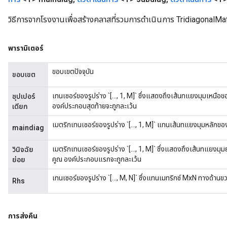
วิธีการจากโรงงานเพื่อสร้างคลาสที่รวมการดำเนินการ TridiagonalMa
พารามิเตอร์
ขอบเขตปัจจุบัน
ขอบเขต
เทนเซอร์ของรูปร่าง `[..., 1, M]` ซึ่งแสดงถึงเส้นทแยงมุมเห
ซุปเปอร์
องค์ประกอบสุดท้ายจะถูกละเว้น
เดียก
เมตริกเทนเซอร์ของรูปร่าง `[..., 1, M]` แทนเส้นทแยงมุมหลั
maindiag
เมตริกเทนเซอร์ของรูปร่าง `[..., 1, M]` ซึ่งแสดงถึงเส้นทแย
วินิจฉัย
คูณ องค์ประกอบแรกจะถูกละเว้น
ย่อย
เทนเซอร์ของรูปร่าง `[..., M, N]` ซึ่งแทนเมทริกซ์ MxN ทางด้า
Rhs
การส่งคืน