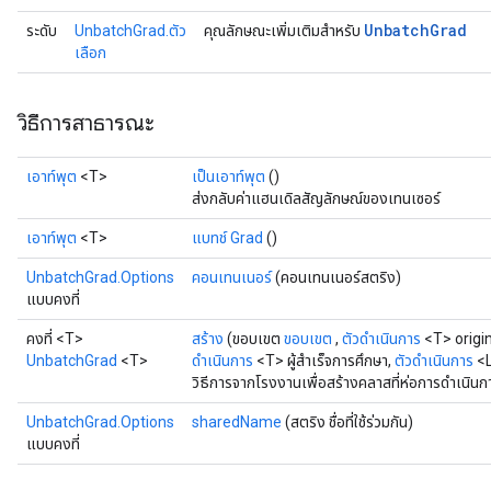
Unbatch
Grad
ระดับ
UnbatchGrad.ตัว
คุณลักษณะเพิ่มเติมสำหรับ
เลือก
วิธีการสาธารณะ
เอาท์พุต
<T>
เป็นเอาท์พุต
()
ส่งกลับค่าแฮนเดิลสัญลักษณ์ของเทนเซอร์
เอาท์พุต
<T>
แบทช์ Grad
()
UnbatchGrad.Options
คอนเทนเนอร์
(คอนเทนเนอร์สตริง)
แบบคงที่
คงที่ <T>
สร้าง
(ขอบเขต
ขอบเขต
,
ตัวดำเนินการ
<T> origin
UnbatchGrad
<T>
ดำเนินการ
<T> ผู้สำเร็จการศึกษา,
ตัวดำเนินการ
<L
วิธีการจากโรงงานเพื่อสร้างคลาสที่ห่อการดำเนิน
UnbatchGrad.Options
sharedName
(สตริง ชื่อที่ใช้ร่วมกัน)
แบบคงที่