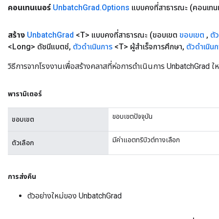
คอนเทนเนอร์
Unbatch
Grad
.
Options
แบบคงที่สาธารณะ
(คอนเทนเ
สร้าง
Unbatch
Grad
<T> แบบคงที่สาธารณะ
(ขอบเขต
ขอบเขต
,
ตั
<Long> ดัชนีแบตช์
,
ตัวดำเนินการ
<T> ผู้สำเร็จการศึกษา
,
ตัวดำเนิน
วิธีการจากโรงงานเพื่อสร้างคลาสที่ห่อการดำเนินการ UnbatchGrad ให
พารามิเตอร์
ขอบเขตปัจจุบัน
ขอบเขต
มีค่าแอตทริบิวต์ทางเลือก
ตัวเลือก
การส่งคืน
ตัวอย่างใหม่ของ UnbatchGrad