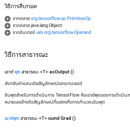
วิธีการสืบทอด
จากคลาส
org.tensorflow.op.PrimitiveOp
จากคลาส java.lang.Object
จากอินเทอร์
เฟซ org.tensorflow.Operand
วิธีการสาธารณะ
เอาท์
พุท
สาธารณะ <T>
as
Output
()
ส่งกลับค่าแฮนเดิลสัญลักษณ์ของเทนเซอร์
อินพุตสำหรับการดำเนินการ TensorFlow คือเอาต์พุตของการดำเนินการ T
หมายเลขอ้างอิงสัญลักษณ์ที่แสดงถึงการคำนวณอินพุต
เอาท์พุท
สาธารณะ <T>
แบทช์ Grad
()