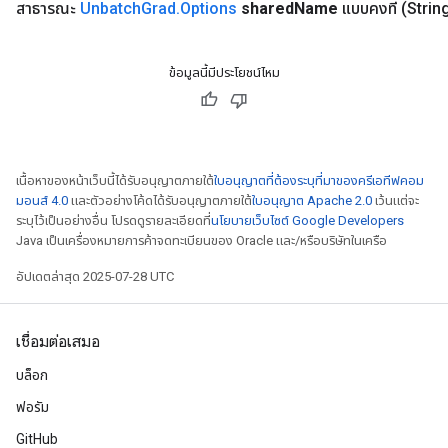
สาธารณะ
Unbatch
Grad
.
Options
shared
Name
แบบคงที่
(Strin
ข้อมูลนี้มีประโยชน์ไหม
เนื้อหาของหน้าเว็บนี้ได้รับอนุญาตภายใต้
ใบอนุญาตที่ต้องระบุที่มาของครีเอทีฟคอม
มอนส์ 4.0
และตัวอย่างโค้ดได้รับอนุญาตภายใต้
ใบอนุญาต Apache 2.0
เว้นแต่จะ
ระบุไว้เป็นอย่างอื่น โปรดดูรายละเอียดที่
นโยบายเว็บไซต์ Google Developers
Java เป็นเครื่องหมายการค้าจดทะเบียนของ Oracle และ/หรือบริษัทในเครือ
อัปเดตล่าสุด 2025-07-28 UTC
เชื่อมต่อเสมอ
บล็อก
ฟอรัม
GitHub