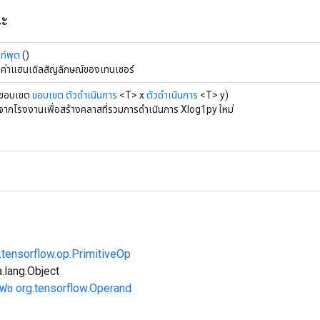
ณะ
าท์พุต
()
บค่าแฮนเดิลสัญลักษณ์ของเทนเซอร์
ขอบเขต
ขอบเขต
ตัวดำเนินการ
<T> x
ตัวดำเนินการ
<T> y)
รจากโรงงานเพื่อสร้างคลาสที่รวมการดำเนินการ Xlog1py ใหม่
.tensorflow.op.PrimitiveOp
.lang.Object
เฟซ org.tensorflow.Operand