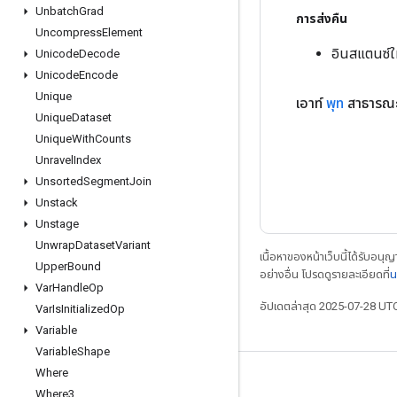
Unbatch
Grad
การส่งคืน
Uncompress
Element
อินสแตนซ์
Unicode
Decode
Unicode
Encode
Unique
เอาท์
พุท
สาธารณ
Unique
Dataset
Unique
With
Counts
Unravel
Index
Unsorted
Segment
Join
Unstack
Unstage
Unwrap
Dataset
Variant
เนื้อหาของหน้าเว็บนี้ได้รับอนุ
Upper
Bound
อย่างอื่น โปรดดูรายละเอียดที่
น
Var
Handle
Op
อัปเดตล่าสุด 2025-07-28 UT
Var
Is
Initialized
Op
Variable
Variable
Shape
Where
เชื่อมต่อเสมอ
Where3