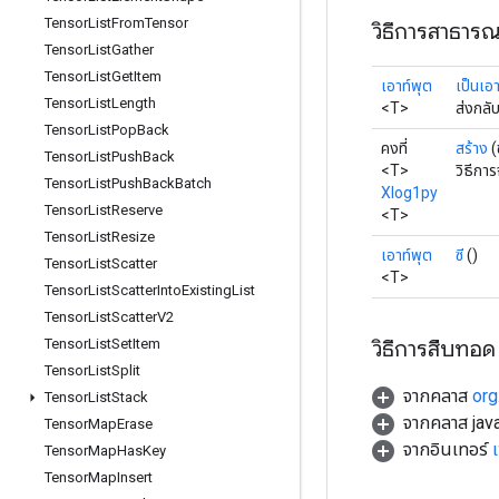
Tensor
List
From
Tensor
วิธีการสาธาร
Tensor
List
Gather
Tensor
List
Get
Item
เอาท์พุต
เป็นเอ
Tensor
List
Length
<T>
ส่งกลั
Tensor
List
Pop
Back
คงที่
สร้าง
(
Tensor
List
Push
Back
<T>
วิธีกา
Tensor
List
Push
Back
Batch
Xlog1py
Tensor
List
Reserve
<T>
Tensor
List
Resize
เอาท์พุต
ซี
()
Tensor
List
Scatter
<T>
Tensor
List
Scatter
Into
Existing
List
Tensor
List
Scatter
V2
วิธีการสืบทอด
Tensor
List
Set
Item
Tensor
List
Split
จากคลาส
org
Tensor
List
Stack
จากคลาส java
Tensor
Map
Erase
จากอินเทอร์
Tensor
Map
Has
Key
Tensor
Map
Insert