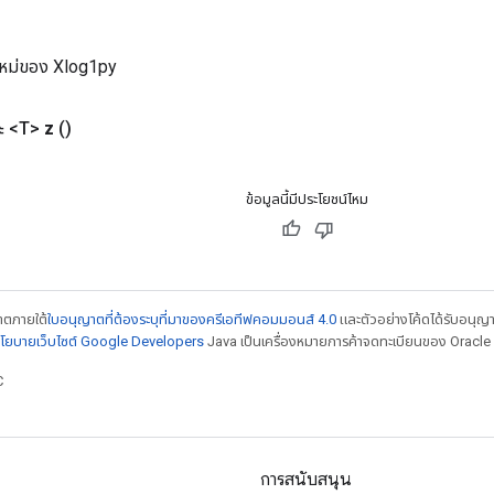
ใหม่ของ Xlog1py
ะ <T>
z
()
ข้อมูลนี้มีประโยชน์ไหม
ญาตภายใต้
ใบอนุญาตที่ต้องระบุที่มาของครีเอทีฟคอมมอนส์ 4.0
และตัวอย่างโค้ดได้รับอนุญ
โยบายเว็บไซต์ Google Developers
Java เป็นเครื่องหมายการค้าจดทะเบียนของ Oracle แ
C
การสนับสนุน