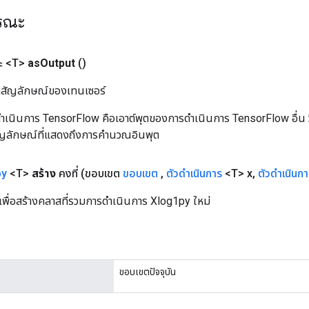
ารณะ
ะ <T>
as
Output
()
ิลสัญลักษณ์ของเทนเซอร์
เนินการ TensorFlow คือเอาต์พุตของการดำเนินการ TensorFlow อื่น วิธี
ัญลักษณ์ที่แสดงถึงการคำนวณอินพุต
py
<T>
สร้าง
คงที่
(ขอบเขต
ขอบเขต
,
ตัวดำเนินการ
<T> x
,
ตัวดำเนินก
เพื่อสร้างคลาสที่รวมการดำเนินการ Xlog1py ใหม่
ขอบเขตปัจจุบัน