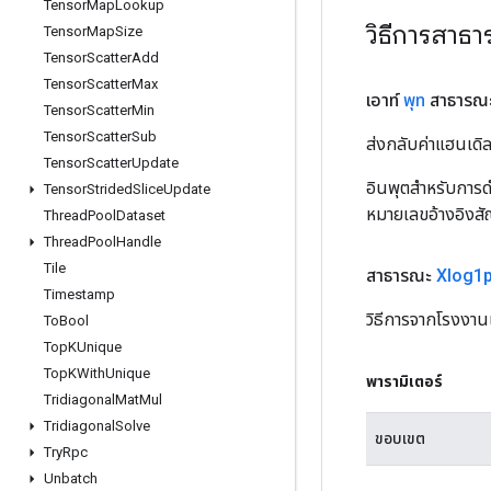
Tensor
Map
Lookup
วิธีการสาธ
Tensor
Map
Size
Tensor
Scatter
Add
Tensor
Scatter
Max
เอาท์
พุท
สาธารณ
Tensor
Scatter
Min
Tensor
Scatter
Sub
ส่งกลับค่าแฮนเด
Tensor
Scatter
Update
อินพุตสำหรับการดำ
Tensor
Strided
Slice
Update
หมายเลขอ้างอิงส
Thread
Pool
Dataset
Thread
Pool
Handle
Tile
สาธารณะ
Xlog1
Timestamp
วิธีการจากโรงงาน
To
Bool
Top
KUnique
Top
KWith
Unique
พารามิเตอร์
Tridiagonal
Mat
Mul
Tridiagonal
Solve
ขอบเขต
Try
Rpc
Unbatch