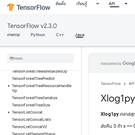
ติดตั้ง
เรียนรู้
API
TensorArrayPack
TensorArrayRead
TensorArrayScatter
TensorFlow v2.3.0
TensorArraySize
ภาพรวม
Python
C++
Java
TensorArraySplit
Tensor
Array
Unpack
Tensor
Array
Write
Tensor
Forest
Create
Tree
Variable
Tensor
Forest
Tree
Deserialize
Tensor
Forest
Tree
Is
Initialized
Op
Tensor
Forest
Tree
Predict
TensorFlow
API
Tensor
Forest
Tree
Resource
Handle
Op
Xlog1py
Tensor
Forest
Tree
Serialize
Tensor
Forest
Tree
Size
Tensor
List
Concat
Xlog1py
คลาสสุ
Tensor
List
Concat
Lists
ส่งคืน 0 ถ้า x ==
Tensor
List
Concat
V2
Tensor
List
Element
Shape