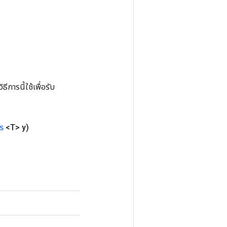
การนี้ใช้เพื่อรับ
าร
<T> y)