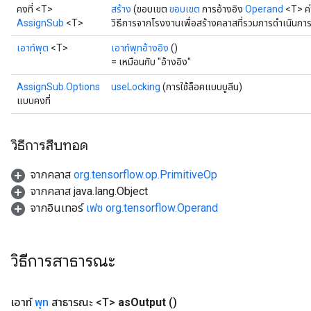
คงที่ <T>
สร้าง
(ขอบเขต
ขอบเขต
การอ้างอิง
Operand
<T> ค
AssignSub
<T>
วิธีการจากโรงงานเพื่อสร้างคลาสที่รวมการดำเนินกา
เอาท์พุต
<T>
เอาท์พุทอ้างอิง
()
= เหมือนกับ "อ้างอิง"
AssignSub.Options
useLocking
(การใช้ล็อคแบบบูลีน)
แบบคงที่
วิธีการสืบทอด
จากคลาส
org.tensorflow.op.PrimitiveOp
จากคลาส java.lang.Object
จากอินเทอร์
เฟซ org.tensorflow.Operand
t
วิธีการสาธารณะ
เอาท์
พุท
สาธารณะ <T>
as
Output
()