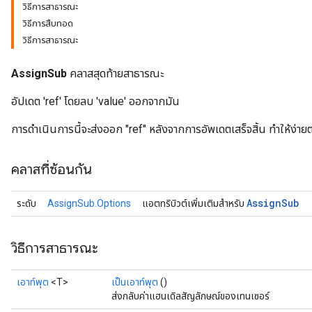
วิธีการสาธารณะ
วิธีการสืบทอด
วิธีการสาธารณะ
AssignSub
คลาสสุดท้ายสาธารณะ
อัปเดต 'ref' โดยลบ 'value' ออกจากมัน
การดำเนินการนี้จะส่งออก "ref" หลังจากการอัพเดตเสร็จสิ้น ทำให้ง่ายต่
คลาสที่ซ้อนกัน
Assign
Sub
ระดับ
AssignSub.Options
แอตทริบิวต์เพิ่มเติมสำหรับ
วิธีการสาธารณะ
เอาท์พุต
<T>
เป็นเอาท์พุต
()
ส่งกลับค่าแฮนเดิลสัญลักษณ์ของเทนเซอร์