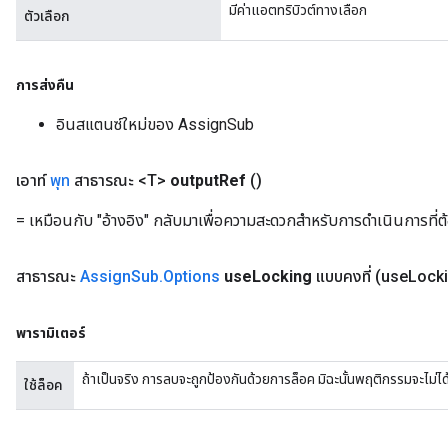
มีค่าแอตทริบิวต์ทางเลือก
ตัวเลือก
eHandleOp
การส่งคืน
อินสแตนซ์ใหม่ของ AssignSub
ureSplit
เอาท์
พุท
สาธารณะ <T>
output
Ref
()
= เหมือนกับ "อ้างอิง" กลับมาเพื่อความสะดวกสำหรับการดำเนินการที่ต
สาธารณะ
Assign
Sub
.
Options
use
Locking
แบบคงที่
(use
Locki
พารามิเตอร์
ถ้าเป็นจริง การลบจะถูกป้องกันด้วยการล็อค มิฉะนั้นพฤติกรรมจะไม
ใช้ล็อค