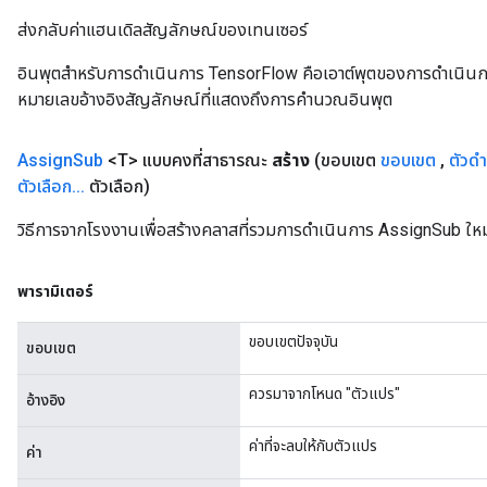
ส่งกลับค่าแฮนเดิลสัญลักษณ์ของเทนเซอร์
source
อินพุตสำหรับการดำเนินการ TensorFlow คือเอาต์พุตของการดำเนินการ T
หมายเลขอ้างอิงสัญลักษณ์ที่แสดงถึงการคำนวณอินพุต
leOp
Assign
Sub
<T> แบบคงที่สาธารณะ
สร้าง
(ขอบเขต
ขอบเขต
,
ตัวดำ
ตัวเลือก
.
.
.
ตัวเลือก)
วิธีการจากโรงงานเพื่อสร้างคลาสที่รวมการดำเนินการ AssignSub ใหม
พารามิเตอร์
ขอบเขตปัจจุบัน
ขอบเขต
ควรมาจากโหนด "ตัวแปร"
อ้างอิง
ค่าที่จะลบให้กับตัวแปร
ค่า
Flush