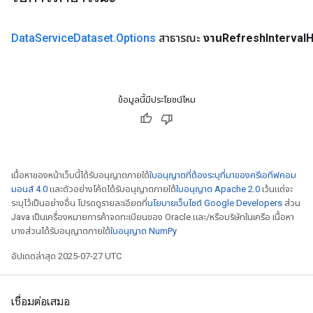
Data
Service
Dataset
.
Options
สาธารณะ
งานRefresh
Interval
H
ข้อมูลนี้มีประโยชน์ไหม
เนื้อหาของหน้าเว็บนี้ได้รับอนุญาตภายใต้
ใบอนุญาตที่ต้องระบุที่มาของครีเอทีฟคอม
มอนส์ 4.0
และตัวอย่างโค้ดได้รับอนุญาตภายใต้
ใบอนุญาต Apache 2.0
เว้นแต่จะ
ระบุไว้เป็นอย่างอื่น โปรดดูรายละเอียดที่
นโยบายเว็บไซต์ Google Developers
ส่วน
Java เป็นเครื่องหมายการค้าจดทะเบียนของ Oracle และ/หรือบริษัทในเครือ เนื้อหา
บางส่วนได้รับอนุญาตภายใต้
ใบอนุญาต NumPy
อัปเดตล่าสุด 2025-07-27 UTC
เชื่อมต่อเสมอ