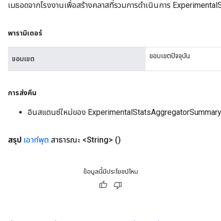
เมธอดจากโรงงานเพื่อสร้างคลาสที่รวมการดำเนินการ Experimenta
พารามิเตอร์
ขอบเขตปัจจุบัน
ขอบเขต
การส่งคืน
อินสแตนซ์ใหม่ของ ExperimentalStatsAggregatorSummar
สรุป
เอาท์พุต
สาธารณะ <String>
()
ข้อมูลนี้มีประโยชน์ไหม
sGradAccumDebug
rs
ersGradAccumDebug