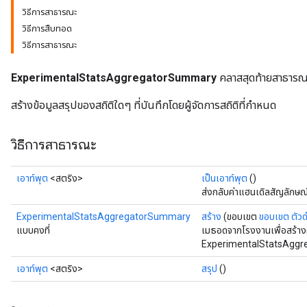
วิธีการสาธารณะ
วิธีการสืบทอด
วิธีการสาธารณะ
ExperimentalStatsAggregatorSummary
คลาสสุดท้ายสาธารณ
สร้างข้อมูลสรุปของสถิติใดๆ ที่บันทึกโดยผู้จัดการสถิติที่กำหนด
วิธีการสาธารณะ
เอาท์พุต
<สตริง>
เป็นเอาท์พุต
()
ส่งกลับค่าแฮนเดิลสัญลักษณ
ExperimentalStatsAggregatorSummary
สร้าง
(ขอบเขต
ขอบเขต
ตัว
แบบคงที่
เมธอดจากโรงงานเพื่อสร้าง
ExperimentalStatsAggr
เอาท์พุต
<สตริง>
สรุป
()