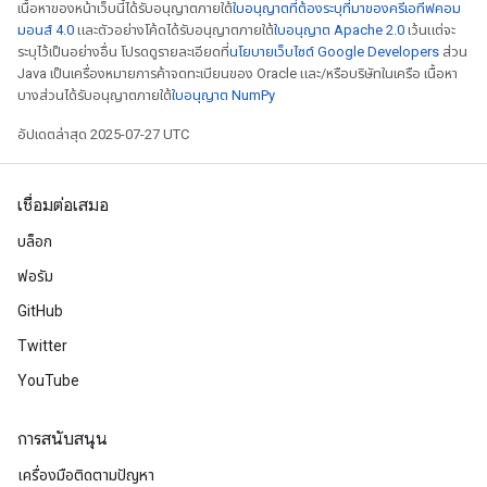
เนื้อหาของหน้าเว็บนี้ได้รับอนุญาตภายใต้
ใบอนุญาตที่ต้องระบุที่มาของครีเอทีฟคอม
rs
มอนส์ 4.0
และตัวอย่างโค้ดได้รับอนุญาตภายใต้
ใบอนุญาต Apache 2.0
เว้นแต่จะ
ersGradAccumDebug
ระบุไว้เป็นอย่างอื่น โปรดดูรายละเอียดที่
นโยบายเว็บไซต์ Google Developers
ส่วน
Parameters
Java เป็นเครื่องหมายการค้าจดทะเบียนของ Oracle และ/หรือบริษัทในเครือ เนื้อหา
บางส่วนได้รับอนุญาตภายใต้
ใบอนุญาต NumPy
GradAccumDebug
อัปเดตล่าสุด 2025-07-27 UTC
Parameters
ters
tersGradAccumDebug
เชื่อมต่อเสมอ
arameters
บล็อก
ParametersGradAccumDebug
ฟอรัม
meters
ametersGradAccumDebug
GitHub
rs
Twitter
ersGradAccumDebug
YouTube
tDescentParameters
ntDescentParametersGradAccumDebug
การสนับสนุน
เครื่องมือติดตามปัญหา