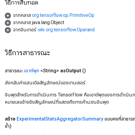
วิธีการสืบทอด
จากคลาส
org.tensorflow.op.PrimitiveOp
จากคลาส java.lang.Object
จากอินเทอร์
เฟซ org.tensorflow.Operand
วิธีการสาธารณะ
สาธารณะ
เอาท์พุท
<String>
as
Output
()
ส่งกลับค่าแฮนเดิลสัญลักษณ์ของเทนเซอร์
อินพุตสำหรับการดำเนินการ TensorFlow คือเอาต์พุตของการดำเนินการ T
หมายเลขอ้างอิงสัญลักษณ์ที่แสดงถึงการคำนวณอินพุต
สร้าง
Experimental
Stats
Aggregator
Summary
แบบคงที่สาธาร
ซ้ำ)