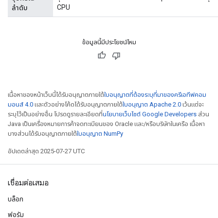
CPU
ลำดับ
ข้อมูลนี้มีประโยชน์ไหม
เนื้อหาของหน้าเว็บนี้ได้รับอนุญาตภายใต้
ใบอนุญาตที่ต้องระบุที่มาของครีเอทีฟคอม
มอนส์ 4.0
และตัวอย่างโค้ดได้รับอนุญาตภายใต้
ใบอนุญาต Apache 2.0
เว้นแต่จะ
ระบุไว้เป็นอย่างอื่น โปรดดูรายละเอียดที่
นโยบายเว็บไซต์ Google Developers
ส่วน
Java เป็นเครื่องหมายการค้าจดทะเบียนของ Oracle และ/หรือบริษัทในเครือ เนื้อหา
บางส่วนได้รับอนุญาตภายใต้
ใบอนุญาต NumPy
อัปเดตล่าสุด 2025-07-27 UTC
เชื่อมต่อเสมอ
บล็อก
ฟอรัม