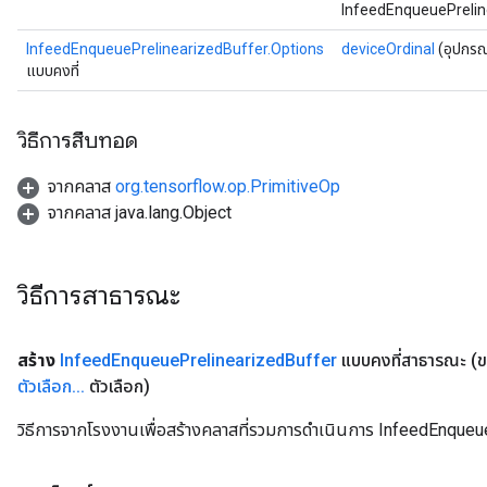
InfeedEnqueuePreline
InfeedEnqueuePrelinearizedBuffer.Options
deviceOrdinal
(อุปกรณ
แบบคงที่
sGradAccumDebug
วิธีการสืบทอด
rs
ersGradAccumDebug
จากคลาส
org.tensorflow.op.PrimitiveOp
rs
จากคลาส java.lang.Object
ersGradAccumDebug
Parameters
วิธีการสาธารณะ
GradAccumDebug
Parameters
ters
สร้าง
Infeed
Enqueue
Prelinearized
Buffer
แบบคงที่สาธารณะ
(
tersGradAccumDebug
ตัวเลือก
.
.
.
ตัวเลือก)
arameters
วิธีการจากโรงงานเพื่อสร้างคลาสที่รวมการดำเนินการ InfeedEnqueu
ParametersGradAccumDebug
meters
ametersGradAccumDebug