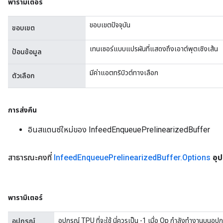
พารามิเตอร์
rs
ersGradAccumDebug
ขอบเขตปัจจุบัน
ขอบเขต
tDescentParameters
ntDescentParametersGradAccumDebug
เทนเซอร์แบบแปรผันที่แสดงถึงเอาต์พุตเชิงเส้น
ป้อนข้อมูล
มีค่าแอตทริบิวต์ทางเลือก
ตัวเลือก
การส่งคืน
อินสแตนซ์ใหม่ของ InfeedEnqueuePrelinearizedBuffer
สาธารณะคงที่
Infeed
Enqueue
Prelinearized
Buffer
.
Options
อุ
พารามิเตอร์
อุปกรณ์ TPU ที่จะใช้ นี่ควรเป็น -1 เมื่อ Op กำลังทำงานบนอ
อุปกรณ์