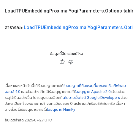
Load
TPUEmbedding
Proximal
Yogi
Parameters
.
Options
tabl
สาธารณะ
Load
TPUEmbedding
Proximal
Yogi
Parameters
.
Opt
ข้อมูลนี้มีประโยชน์ไหม
เนื้อหาของหน้าเว็บนี้ได้รับอนุญาตภายใต้
ใบอนุญาตที่ต้องระบุที่มาของครีเอทีฟคอม
มอนส์ 4.0
และตัวอย่างโค้ดได้รับอนุญาตภายใต้
ใบอนุญาต Apache 2.0
เว้นแต่จะ
ระบุไว้เป็นอย่างอื่น โปรดดูรายละเอียดที่
นโยบายเว็บไซต์ Google Developers
ส่วน
Java เป็นเครื่องหมายการค้าจดทะเบียนของ Oracle และ/หรือบริษัทในเครือ เนื้อหา
บางส่วนได้รับอนุญาตภายใต้
ใบอนุญาต NumPy
อัปเดตล่าสุด 2025-07-27 UTC