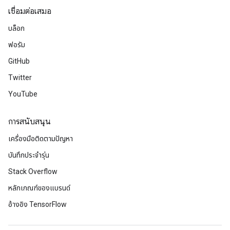
เชื่อมต่อเสมอ
บล็อก
ฟอรัม
GitHub
Twitter
YouTube
การสนับสนุน
เครื่องมือติดตามปัญหา
ize
บันทึกประจำรุ่น
Stack Overflow
หลักเกณฑ์ของแบรนด์
อ้างอิง TensorFlow
Requantize
ize