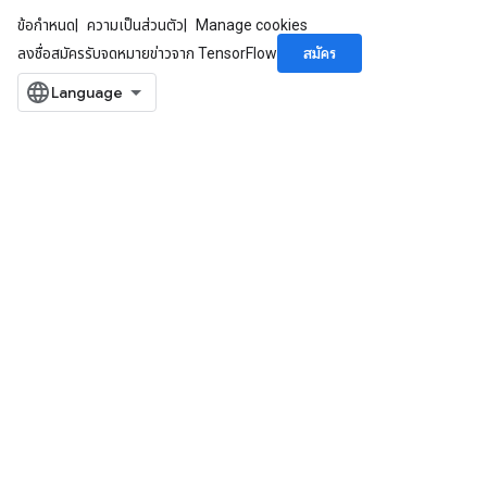
AndReluAndRequantize
ข้อกำหนด
ความเป็นส่วนตัว
Manage cookies
u
สมัคร
ลงชื่อสมัครรับจดหมายข่าวจาก TensorFlow
uAndRequantize
AndRelu
AndReluAndRequantize
ize
Requantize
ize