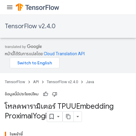
TensorFlow v2.4.0
sGradAccumDebug
rs
ersGradAccumDebug
หน้านี้ได้รับการแปลโดย
Cloud Translation API
rs
ersGradAccumDebug
Parameters
TensorFlow
API
TensorFlow v2.4.0
Java
GradAccumDebug
Parameters
ข้อมูลนี้มีประโยชน์ไหม
ters
โหลดพารามิเตอร์ TPUUEmbedding
tersGradAccumDebug
Proximal
Yogi
arameters
ParametersGradAccumDebug
meters
ในหน้านี้