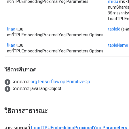
คงที่TPUEmbeddingProximalYogiParameters
ดำเนิน
การ <
numShards,
วิธีการจากโร
LoadTPUEmb
โหลด
แบบ
tableId
(รหั
คงที่TPUEmbeddingProximalYogiParameters.Options
โหลด
แบบ
tableName
คงที่TPUEmbeddingProximalYogiParameters.Options
วิธีการสืบทอด
จากคลาส
org.tensorflow.op.PrimitiveOp
จากคลาส java.lang.Object
วิธีการสาธารณะ
สาธารณะคงที่
Load
TPUEmbedding
Proximal
Yogi
Parameters
.