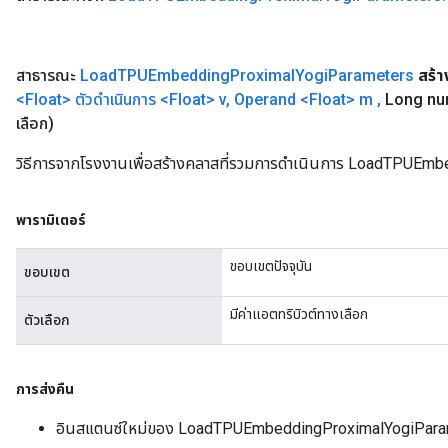
สาธารณะ
Load
TPUEmbedding
Proximal
Yogi
Parameters
สร้า
<Float> ตัวดำเนินการ <Float> v
,
Operand
<Float>
m
,
Long n
เลือก)
วิธีการจากโรงงานเพื่อสร้างคลาสที่รวมการดำเนินการ LoadTPUEm
พารามิเตอร์
ขอบเขตปัจจุบัน
ขอบเขต
มีค่าแอตทริบิวต์ทางเลือก
ตัวเลือก
การส่งคืน
อินสแตนซ์ใหม่ของ LoadTPUEmbeddingProximalYogiPara