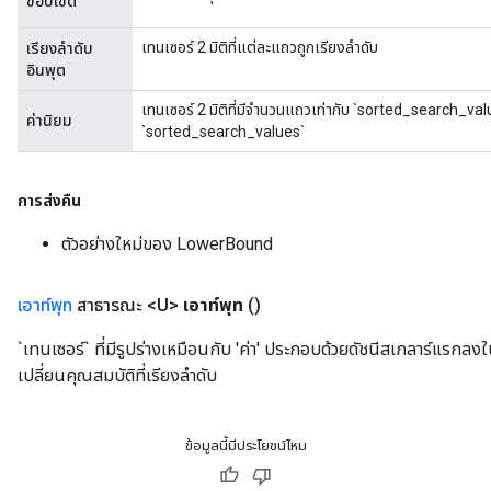
ขอบเขต
เทนเซอร์ 2 มิติที่แต่ละแถวถูกเรียงลำดับ
เรียงลำดับ
อินพุต
Requantize
เทนเซอร์ 2 มิติที่มีจำนวนแถวเท่ากับ `sorted_search_val
ize
ค่านิยม
`sorted_search_values`
AndReluAndRequantize
u
uAndRequantize
การส่งคืน
ตัวอย่างใหม่ของ LowerBound
AndRelu
AndReluAndRequantize
เอาท์พุท
สาธารณะ <U>
เอาท์พุท
()
`เทนเซอร์` ที่มีรูปร่างเหมือนกับ 'ค่า' ประกอบด้วยดัชนีสเกลาร์แรกลงใ
ize
เปลี่ยนคุณสมบัติที่เรียงลำดับ
Requantize
ize
ข้อมูลนี้มีประโยชน์ไหม