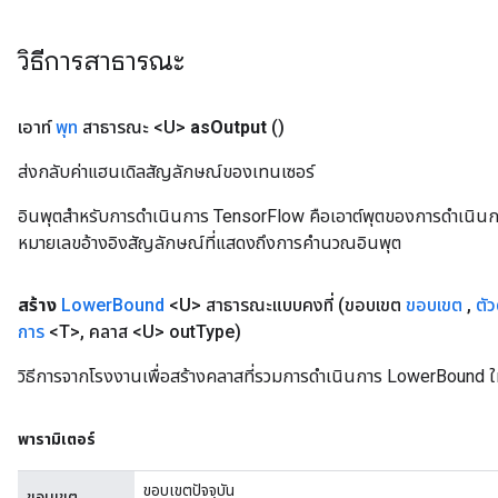
วิธีการสาธารณะ
เอาท์
พุท
สาธารณะ <U>
as
Output
()
ส่งกลับค่าแฮนเดิลสัญลักษณ์ของเทนเซอร์
อินพุตสำหรับการดำเนินการ TensorFlow คือเอาต์พุตของการดำเนินการ T
หมายเลขอ้างอิงสัญลักษณ์ที่แสดงถึงการคำนวณอินพุต
สร้าง
Lower
Bound
<U> สาธารณะแบบคงที่
(ขอบเขต
ขอบเขต
,
ตั
การ
<T>
,
คลาส <U> out
Type)
วิธีการจากโรงงานเพื่อสร้างคลาสที่รวมการดำเนินการ LowerBound ใ
พารามิเตอร์
ขอบเขตปัจจุบัน
ขอบเขต