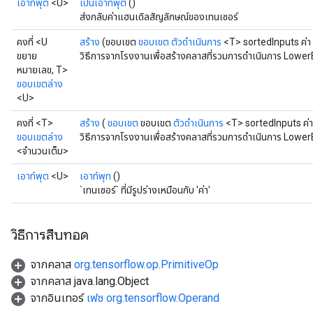
เอาท์พุต
<U>
เป็นเอาท์พุต
()
ส่งกลับค่าแฮนเดิลสัญลักษณ์ของเทนเซอร์
คงที่ <U
สร้าง
(ขอบเขต
ขอบเขต
ตัวดำเนินการ
<T> sortedInputs ค่า
ขยาย
วิธีการจากโรงงานเพื่อสร้างคลาสที่รวมการดำเนินการ Lower
หมายเลข, T>
ขอบเขตล่าง
<U>
คงที่ <T>
สร้าง
(
ขอบเขต
ขอบเขต
ตัวดำเนินการ
<T> sortedInputs ค่า
ขอบเขตล่าง
วิธีการจากโรงงานเพื่อสร้างคลาสที่รวมการดำเนินการ LowerB
<จำนวนเต็ม>
เอาท์พุต
<U>
เอาท์พุท
()
`เทนเซอร์` ที่มีรูปร่างเหมือนกับ 'ค่า'
วิธีการสืบทอด
จากคลาส
org.tensorflow.op.PrimitiveOp
จากคลาส java.lang.Object
จากอินเทอร์
เฟซ org.tensorflow.Operand