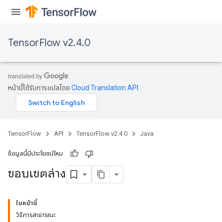
Parameters
ters
tersGradAccumDebug
TensorFlow v2.4.0
arameters
ParametersGradAccumDebug
meters
ametersGradAccumDebug
หน้านี้ได้รับการแปลโดย
Cloud Translation API
rs
ersGradAccumDebug
tDescentParameters
ntDescentParametersGradAccumDebug
TensorFlow
API
TensorFlow v2.4.0
Java
ข้อมูลนี้มีประโยชน์ไหม
ขอบเขตล่าง
ในหน้านี้
วิธีการสาธารณะ