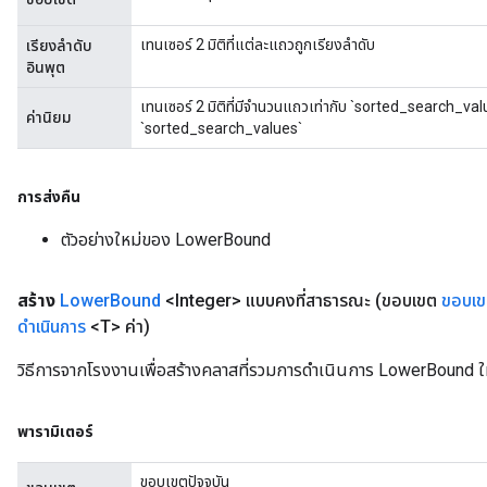
เทนเซอร์ 2 มิติที่แต่ละแถวถูกเรียงลำดับ
เรียงลำดับ
อินพุต
เทนเซอร์ 2 มิติที่มีจำนวนแถวเท่ากับ `sorted_search_val
ค่านิยม
`sorted_search_values`
การส่งคืน
ตัวอย่างใหม่ของ LowerBound
สร้าง
Lower
Bound
<Integer> แบบคงที่สาธารณะ
(ขอบเขต
ขอบเ
ดำเนินการ
<T> ค่า)
วิธีการจากโรงงานเพื่อสร้างคลาสที่รวมการดำเนินการ LowerBound ใหม
พารามิเตอร์
ize
ขอบเขตปัจจุบัน