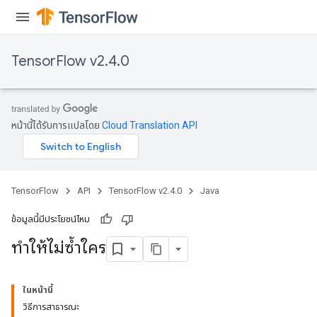
tersGradAccumDebug
arameters
ParametersGradAccumDebug
TensorFlow v2.4.0
meters
ametersGradAccumDebug
rs
ersGradAccumDebug
หน้านี้ได้รับการแปลโดย
Cloud Translation API
tDescentParameters
ntDescentParametersGradAccumDebug
TensorFlow
API
TensorFlow v2.4.0
Java
ข้อมูลนี้มีประโยชน์ไหม
ทำให้ไม่ซ้ำใคร
ในหน้านี้
วิธีการสาธารณะ