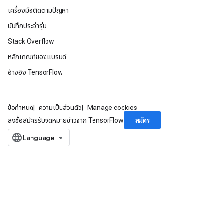
เครื่องมือติดตามปัญหา
Requantize
บันทึกประจำรุ่น
ize
AndReluAndRequantize
Stack Overflow
u
หลักเกณฑ์ของแบรนด์
uAndRequantize
อ้างอิง TensorFlow
AndRelu
ข้อกำหนด
ความเป็นส่วนตัว
Manage cookies
AndReluAndRequantize
สมัคร
ลงชื่อสมัครรับจดหมายข่าวจาก TensorFlow
ize
Requantize
ize