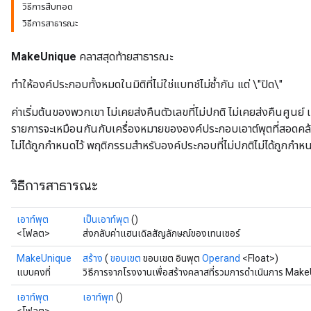
วิธีการสืบทอด
วิธีการสาธารณะ
MakeUnique
คลาสสุดท้ายสาธารณะ
ทำให้องค์ประกอบทั้งหมดในมิติที่ไม่ใช่แบทช์ไม่ซ้ำกัน แต่ \"ปิด\"
ค่าเริ่มต้นของพวกเขา ไม่เคยส่งคืนตัวเลขที่ไม่ปกติ ไม่เคยส่งคืนศูน
รายการจะเหมือนกันกับเครื่องหมายขององค์ประกอบเอาต์พุตที่สอด
ไม่ได้ถูกกำหนดไว้ พฤติกรรมสำหรับองค์ประกอบที่ไม่ปกติไม่ได้ถูกกำหน
วิธีการสาธารณะ
เอาท์พุต
เป็นเอาท์พุต
()
<โฟลต>
ส่งกลับค่าแฮนเดิลสัญลักษณ์ของเทนเซอร์
MakeUnique
สร้าง
(
ขอบเขต
ขอบเขต อินพุต
Operand
<Float>)
แบบคงที่
วิธีการจากโรงงานเพื่อสร้างคลาสที่รวมการดำเนินการ Make
เอาท์พุต
เอาท์พุท
()