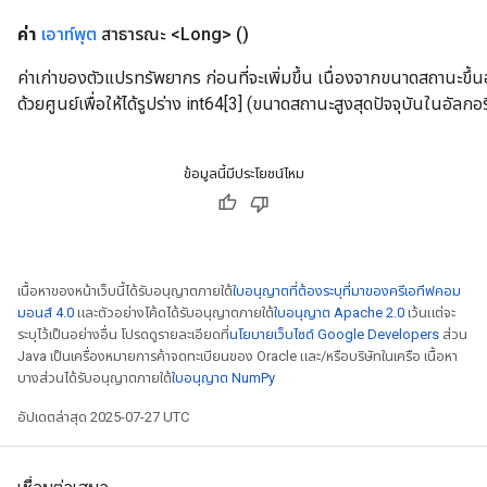
ค่า
เอาท์พุต
สาธารณะ <Long>
()
ค่าเก่าของตัวแปรทรัพยากร ก่อนที่จะเพิ่มขึ้น เนื่องจากขนาดสถานะขึ้นอย
ด้วยศูนย์เพื่อให้ได้รูปร่าง int64[3] (ขนาดสถานะสูงสุดปัจจุบันในอัลกอร
ข้อมูลนี้มีประโยชน์ไหม
เนื้อหาของหน้าเว็บนี้ได้รับอนุญาตภายใต้
ใบอนุญาตที่ต้องระบุที่มาของครีเอทีฟคอม
มอนส์ 4.0
และตัวอย่างโค้ดได้รับอนุญาตภายใต้
ใบอนุญาต Apache 2.0
เว้นแต่จะ
ระบุไว้เป็นอย่างอื่น โปรดดูรายละเอียดที่
นโยบายเว็บไซต์ Google Developers
ส่วน
Java เป็นเครื่องหมายการค้าจดทะเบียนของ Oracle และ/หรือบริษัทในเครือ เนื้อหา
บางส่วนได้รับอนุญาตภายใต้
ใบอนุญาต NumPy
อัปเดตล่าสุด 2025-07-27 UTC