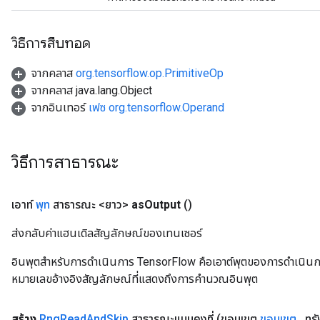
วิธีการสืบทอด
จากคลาส
org.tensorflow.op.PrimitiveOp
จากคลาส java.lang.Object
จากอินเทอร์
เฟซ org.tensorflow.Operand
วิธีการสาธารณะ
เอาท์
พุท
สาธารณะ <ยาว>
as
Output
()
ส่งกลับค่าแฮนเดิลสัญลักษณ์ของเทนเซอร์
อินพุตสำหรับการดำเนินการ TensorFlow คือเอาต์พุตของการดำเนินการ T
หมายเลขอ้างอิงสัญลักษณ์ที่แสดงถึงการคำนวณอินพุต
สร้าง
Rng
Read
And
Skip
สาธารณะแบบคงที่
(ขอบเขต
ขอบเขต
,
ทร