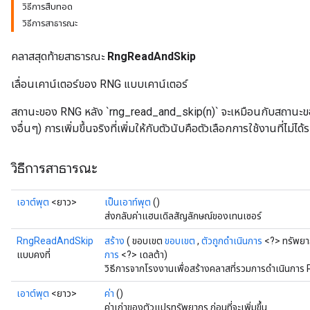
วิธีการสืบทอด
วิธีการสาธารณะ
คลาสสุดท้ายสาธารณะ
RngReadAndSkip
เลื่อนเคาน์เตอร์ของ RNG แบบเคาน์เตอร์
สถานะของ RNG หลัง `rng_read_and_skip(n)` จะเหมือนกับสถานะขอ
งอื่นๆ) การเพิ่มขึ้นจริงที่เพิ่มให้กับตัวนับคือตัวเลือกการใช้งานที่ไม่ได้ร
วิธีการสาธารณะ
เอาต์พุต
<ยาว>
เป็นเอาท์พุต
()
ส่งกลับค่าแฮนเดิลสัญลักษณ์ของเทนเซอร์
RngReadAndSkip
สร้าง
( ขอบเขต
ขอบเขต
,
ตัวถูกดำเนินการ
<?> ทรัพยา
แบบคงที่
การ
<?> เดลต้า)
วิธีการจากโรงงานเพื่อสร้างคลาสที่รวมการดำเนินกา
เอาต์พุต
<ยาว>
ค่า
()
ค่าเก่าของตัวแปรทรัพยากร ก่อนที่จะเพิ่มขึ้น