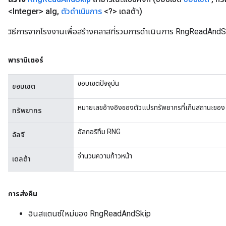
<Integer> alg
,
ตัวดำเนินการ
<?> เดลต้า)
วิธีการจากโรงงานเพื่อสร้างคลาสที่รวมการดำเนินการ RngReadAndS
พารามิเตอร์
ขอบเขตปัจจุบัน
ขอบเขต
หมายเลขอ้างอิงของตัวแปรทรัพยากรที่เก็บสถานะขอ
ทรัพยากร
อัลกอริทึม RNG
อัลจี
จำนวนความก้าวหน้า
เดลต้า
การส่งคืน
อินสแตนซ์ใหม่ของ RngReadAndSkip