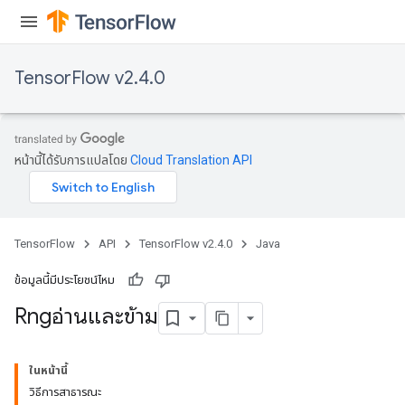
ters
metersGradAccumDebug
ropParameters
TensorFlow v2.4.0
s
ersGradAccumDebug
ghtParameters
meters
หน้านี้ได้รับการแปลโดย
Cloud Translation API
ametersGradAccumDebug
adParameters
radParametersGradAccumDebug
rameters
TensorFlow
API
TensorFlow v2.4.0
Java
ParametersGradAccumDebug
eters
ข้อมูลนี้มีประโยชน์ไหม
metersGradAccumDebug
Rngอ่านและข้าม
ientDescentParameters
dientDescentParametersGradAccumDebug
ในหน้านี้
วิธีการสาธารณะ