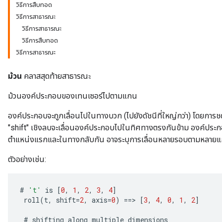
วิธีการสืบทอด
วิธีการสาธารณะ
วิธีการสาธารณะ
วิธีการสืบทอด
วิธีการสาธารณะ
ม้วน
คลาสสุดท้ายสาธารณะ
ม้วนองค์ประกอบของเทนเซอร์ไปตามแกน
องค์ประกอบจะถูกเลื่อนไปในทางบวก (ไปยังดัชนีที่ใหญ่กว่า) โดยการชด
"shift" เชิงลบจะเลื่อนองค์ประกอบไปในทิศทางตรงกันข้าม องค์ประก
ตำแหน่งแรกและในทางกลับกัน อาจระบุการเลื่อนหลายรอบตามหลายแ
ตัวอย่างเช่น:
#
't'
is
[
0
,
1
,
2
,
3
,
4
]
roll
(
t
,
shift
=
2
,
axis
=
0
)
==
>
[
3
,
4
,
0
,
1
,
2
]
#
shifting
along
multiple
dimensions