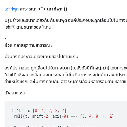
เอาท์พุท
สาธารณะ <T>
เอาท์พุท
()
มีรูปร่างและขนาดเดียวกันกับอินพุต องค์ประกอบจะถูกเลื่อนไปในทางบ
'shift' ตามขนาดของ 'แกน'
-
ม้วน
คลาสสุดท้ายสาธารณะ
ม้วนองค์ประกอบของเทนเซอร์ไปตามแกน
องค์ประกอบจะถูกเลื่อนไปในทางบวก (ไปยังดัชนีที่ใหญ่กว่า) โดยการชด
x
"shift" เชิงลบจะเลื่อนองค์ประกอบไปในทิศทางตรงกันข้าม องค์ประก
ตำแหน่งแรกและในทางกลับกัน อาจระบุการเลื่อนหลายรอบตามหลายแ
ตัวอย่างเช่น:
#
't'
is
[
0
,
1
,
2
,
3
,
4
]
roll
(
t
,
shift
=
2
,
axis
=
0
)
==
>
[
3
,
4
,
0
,
1
,
2
]