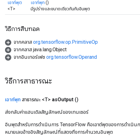
เอาท์พุต
เอาท์พุท
()
<T>
มีรูปร่างและขนาดเดียวกันกับอินพุต
วิธีการสืบทอด
จากคลาส
org.tensorflow.op.PrimitiveOp
จากคลาส java.lang.Object
จากอินเทอร์เฟซ
org.tensorflow.Operand
วิธีการสาธารณะ
เอาท์พุท
สาธารณะ <T>
as
Output
()
ส่งกลับค่าแฮนเดิลสัญลักษณ์ของเทนเซอร์
อินพุตสำหรับการดำเนินการ TensorFlow คือเอาต์พุตของการดำเนินการ T
หมายเลขอ้างอิงสัญลักษณ์ที่แสดงถึงการคำนวณอินพุต