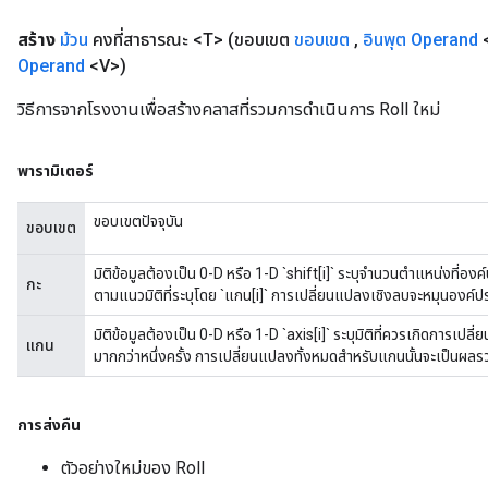
สร้าง
ม้วน
คงที่สาธารณะ <T>
(ขอบเขต
ขอบเขต
,
อินพุต
Operand
Operand
<V>)
วิธีการจากโรงงานเพื่อสร้างคลาสที่รวมการดำเนินการ Roll ใหม่
พารามิเตอร์
ขอบเขตปัจจุบัน
ขอบเขต
มิติข้อมูลต้องเป็น 0-D หรือ 1-D `shift[i]` ระบุจำนวนตำแหน่งที่องค
กะ
ตามแนวมิติที่ระบุโดย `แกน[i]` การเปลี่ยนแปลงเชิงลบจะหมุนองค์
มิติข้อมูลต้องเป็น 0-D หรือ 1-D `axis[i]` ระบุมิติที่ควรเกิดการเปล
แกน
มากกว่าหนึ่งครั้ง การเปลี่ยนแปลงทั้งหมดสำหรับแกนนั้นจะเป็นผล
การส่งคืน
ตัวอย่างใหม่ของ Roll