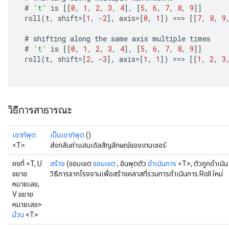
#
't'
is
[[
0
,
1
,
2
,
3
,
4
]
,
[
5
,
6
,
7
,
8
,
9
]]
roll
(
t
,
shift
=[
1
,
-
2
]
,
axis
=[
0
,
1
]
)
==
>
[[
7
,
8
,
9
#
shifting
along
the
same
axis
multiple
times
#
't'
is
[[
0
,
1
,
2
,
3
,
4
]
,
[
5
,
6
,
7
,
8
,
9
]]
roll
(
t
,
shift
=[
2
,
-
3
]
,
axis
=[
1
,
1
]
)
==
>
[[
1
,
2
,
3
วิธีการสาธารณะ
เอาท์พุต
เป็นเอาท์พุต
()
<T>
ส่งกลับค่าแฮนเดิลสัญลักษณ์ของเทนเซอร์
คงที่ <T, U
สร้าง
(ขอบเขต
ขอบเขต
, อินพุตตัว
ดำเนินการ
<T>, ตัวถูกดำเนิ
ขยาย
วิธีการจากโรงงานเพื่อสร้างคลาสที่รวมการดำเนินการ Roll ใหม่
หมายเลข,
V ขยาย
หมายเลข>
ม้วน
<T>