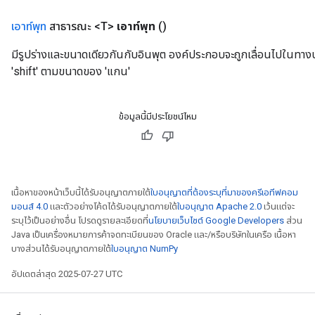
เอาท์พุท
สาธารณะ <T>
เอาท์พุท
()
มีรูปร่างและขนาดเดียวกันกับอินพุต องค์ประกอบจะถูกเลื่อนไปในทางบ
'shift' ตามขนาดของ 'แกน'
ข้อมูลนี้มีประโยชน์ไหม
เนื้อหาของหน้าเว็บนี้ได้รับอนุญาตภายใต้
ใบอนุญาตที่ต้องระบุที่มาของครีเอทีฟคอม
มอนส์ 4.0
และตัวอย่างโค้ดได้รับอนุญาตภายใต้
ใบอนุญาต Apache 2.0
เว้นแต่จะ
ระบุไว้เป็นอย่างอื่น โปรดดูรายละเอียดที่
นโยบายเว็บไซต์ Google Developers
ส่วน
Java เป็นเครื่องหมายการค้าจดทะเบียนของ Oracle และ/หรือบริษัทในเครือ เนื้อหา
บางส่วนได้รับอนุญาตภายใต้
ใบอนุญาต NumPy
อัปเดตล่าสุด 2025-07-27 UTC