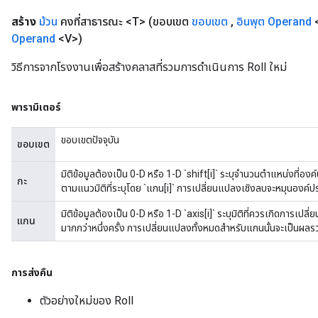
สร้าง
ม้วน
คงที่สาธารณะ <T>
(ขอบเขต
ขอบเขต
,
อินพุต
Operand
Operand
<V>)
วิธีการจากโรงงานเพื่อสร้างคลาสที่รวมการดำเนินการ Roll ใหม่
พารามิเตอร์
ขอบเขตปัจจุบัน
ขอบเขต
มิติข้อมูลต้องเป็น 0-D หรือ 1-D `shift[i]` ระบุจำนวนตำแหน่งที่องค
กะ
ตามแนวมิติที่ระบุโดย `แกน[i]` การเปลี่ยนแปลงเชิงลบจะหมุนองค์
มิติข้อมูลต้องเป็น 0-D หรือ 1-D `axis[i]` ระบุมิติที่ควรเกิดการเปล
แกน
มากกว่าหนึ่งครั้ง การเปลี่ยนแปลงทั้งหมดสำหรับแกนนั้นจะเป็นผล
การส่งคืน
ตัวอย่างใหม่ของ Roll