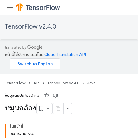
ropParameters
s
ersGradAccumDebug
TensorFlow v2.4.0
ghtParameters
meters
ametersGradAccumDebug
adParameters
หน้านี้ได้รับการแปลโดย
Cloud Translation API
radParametersGradAccumDebug
rameters
ParametersGradAccumDebug
eters
TensorFlow
API
TensorFlow v2.4.0
Java
metersGradAccumDebug
ientDescentParameters
ข้อมูลนี้มีประโยชน์ไหม
dientDescentParametersGradAccumDebug
หมุนกล้อง
ในหน้านี้
วิธีการสาธารณะ