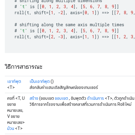
#
shifting
along
multiple
dimensions
#
't'
is
[[
0
,
1
,
2
,
3
,
4
]
,
[
5
,
6
,
7
,
8
,
9
]]
roll
(
t
,
shift
=[
1
,
-
2
]
,
axis
=[
0
,
1
]
)
==
>
[[
7
,
8
,
9
#
shifting
along
the
same
axis
multiple
times
#
't'
is
[[
0
,
1
,
2
,
3
,
4
]
,
[
5
,
6
,
7
,
8
,
9
]]
roll
(
t
,
shift
=[
2
,
-
3
]
,
axis
=[
1
,
1
]
)
==
>
[[
1
,
2
,
3
วิธีการสาธารณะ
เอาท์พุต
เป็นเอาท์พุต
()
<T>
ส่งกลับค่าแฮนเดิลสัญลักษณ์ของเทนเซอร์
คงที่ <T, U
สร้าง
(ขอบเขต
ขอบเขต
, อินพุตตัว
ดำเนินการ
<T>, ตัวถูกดำเนิ
ขยาย
วิธีการจากโรงงานเพื่อสร้างคลาสที่รวมการดำเนินการ Roll ใหม่
หมายเลข,
V ขยาย
หมายเลข>
ม้วน
<T>