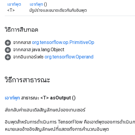
เอาท์พุต
เอาท์พุท
()
<T>
มีรูปร่างและขนาดเดียวกันกับอินพุต
วิธีการสืบทอด
จากคลาส
org.tensorflow.op.PrimitiveOp
จากคลาส java.lang.Object
จากอินเทอร์เฟซ
org.tensorflow.Operand
วิธีการสาธารณะ
เอาท์พุท
สาธารณะ <T>
as
Output
()
ส่งกลับค่าแฮนเดิลสัญลักษณ์ของเทนเซอร์
อินพุตสำหรับการดำเนินการ TensorFlow คือเอาต์พุตของการดำเนินการ T
หมายเลขอ้างอิงสัญลักษณ์ที่แสดงถึงการคำนวณอินพุต