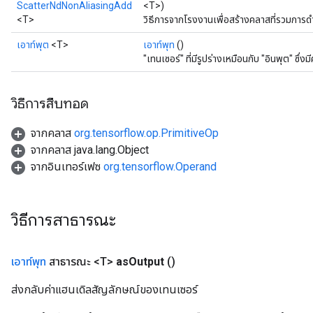
ScatterNdNonAliasingAdd
<T>)
<T>
วิธีการจากโรงงานเพื่อสร้างคลาสที่รวมกา
เอาท์พุต
<T>
เอาท์พุท
()
"เทนเซอร์" ที่มีรูปร่างเหมือนกับ "อินพุต" ซึ่งม
วิธีการสืบทอด
จากคลาส
org.tensorflow.op.PrimitiveOp
จากคลาส java.lang.Object
จากอินเทอร์เฟซ
org.tensorflow.Operand
วิธีการสาธารณะ
เอาท์พุท
สาธารณะ <T>
as
Output
()
ส่งกลับค่าแฮนเดิลสัญลักษณ์ของเทนเซอร์