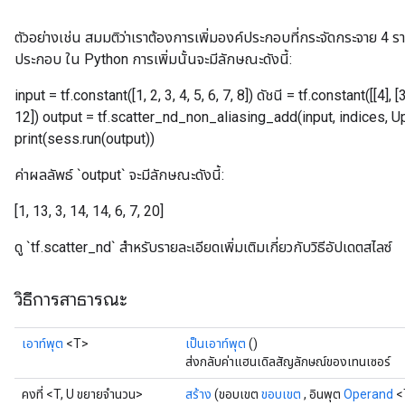
ตัวอย่างเช่น สมมติว่าเราต้องการเพิ่มองค์ประกอบที่กระจัดกระจาย 4 รา
ประกอบ ใน Python การเพิ่มนั้นจะมีลักษณะดังนี้:
input = tf.constant([1, 2, 3, 4, 5, 6, 7, 8]) ดัชนี = tf.constant([[4], [
12]) output = tf.scatter_nd_non_aliasing_add(input, indices, Up
print(sess.run(output))
ค่าผลลัพธ์ `output` จะมีลักษณะดังนี้:
[1, 13, 3, 14, 14, 6, 7, 20]
ดู `tf.scatter_nd` สำหรับรายละเอียดเพิ่มเติมเกี่ยวกับวิธีอัปเดตสไลซ์
วิธีการสาธารณะ
เอาท์พุต
<T>
เป็นเอาท์พุต
()
ส่งกลับค่าแฮนเดิลสัญลักษณ์ของเทนเซอร์
คงที่ <T, U ขยายจำนวน>
สร้าง
(ขอบเขต
ขอบเขต
, อินพุต
Operand
<T