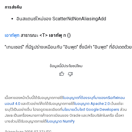
การส่งคืน
อินสแตนซ์ใหม่ของ ScatterNdNonAliasingAdd
เอาท์พุท
สาธารณะ <T>
เอาท์พุ
ท
()
"เทนเซอร์" ที่มีรูปร่างเหมือนกับ "อินพุต" ซึ่งมีค่า "อินพุต" ที่อัปเดตด้ว
ข้อมูลนี้มีประโยชน์ไหม
เนื้อหาของหน้าเว็บนี้ได้รับอนุญาตภายใต้
ใบอนุญาตที่ต้องระบุที่มาของครีเอทีฟคอม
มอนส์ 4.0
และตัวอย่างโค้ดได้รับอนุญาตภายใต้
ใบอนุญาต Apache 2.0
เว้นแต่จะ
ระบุไว้เป็นอย่างอื่น โปรดดูรายละเอียดที่
นโยบายเว็บไซต์ Google Developers
ส่วน
Java เป็นเครื่องหมายการค้าจดทะเบียนของ Oracle และ/หรือบริษัทในเครือ เนื้อหา
บางส่วนได้รับอนุญาตภายใต้
ใบอนุญาต NumPy
อัปเดตล่าสุด 2025-07-27 UTC