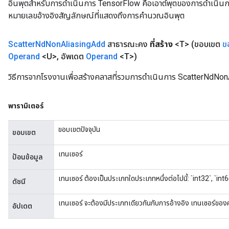
อินพุตสำหรับการดำเนินการ TensorFlow คือเอาต์พุตของการดำเนินการ T
หมายเลขอ้างอิงสัญลักษณ์ที่แสดงถึงการคำนวณอินพุต
Scatter
Nd
Non
Aliasing
Add
สาธารณะคง
ที่สร้าง
<T>
(ขอบเขต
ข
Operand
<U>
,
อัพเดต
Operand
<T>)
วิธีการจากโรงงานเพื่อสร้างคลาสที่รวมการดำเนินการ ScatterNdNon
พารามิเตอร์
ขอบเขตปัจจุบัน
ขอบเขต
เทนเซอร์
ป้อนข้อมูล
เทนเซอร์ ต้องเป็นประเภทใดประเภทหนึ่งต่อไปนี้: `int32`, `int6
ดัชนี
x
เทนเซอร์ จะต้องมีประเภทเดียวกันกับการอ้างอิง เทนเซอร์ของค่า
อัปเดต