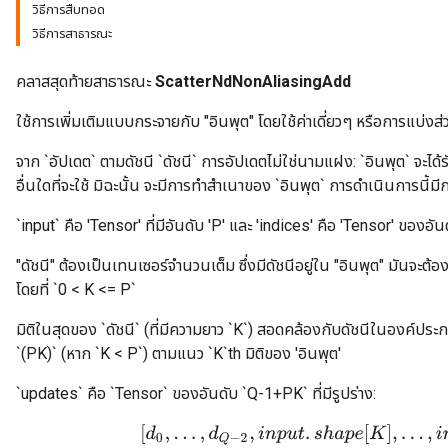
วิธีการสืบทอด
วิธีการสาธารณะ
คลาสสุดท้ายสาธารณะ
ScatterNdNonAliasingAdd
ใช้การเพิ่มเติมแบบกระจายกับ "อินพุต" โดยใช้ค่าเดี่ยวๆ หรือการแบ่งส
จาก `อัปเดต` ตามดัชนี `ดัชนี` การอัปเดตไม่ใช่นามแฝง: `อินพุต` จะได
อื่นใดที่จะใช้ มิฉะนั้น จะมีการทำสำเนาของ `อินพุต` การดำเนินการนี้มี
`input` คือ 'Tensor' ที่มีอันดับ 'P' และ 'indices' คือ 'Tensor' ของอัน
"ดัชนี" ต้องเป็นเทนเซอร์จำนวนเต็ม ซึ่งมีดัชนีอยู่ใน "อินพุต" มันจะต้อง
โดยที่ `0 < K <= P`
มิติในสุดของ `ดัชนี` (ที่มีความยาว `K`) สอดคล้องกับดัชนีในองค์ประก
`(PK)` (หาก `K < P`) ตามแนว `K`th มิติของ 'อินพุต'
`updates` คือ `Tensor` ของอันดับ `Q-1+PK` ที่มีรูปร่าง:
[
d
0
,
.
.
.
,
d
Q
−
2
,
i
n
p
u
t
.
s
h
a
p
e
[
K
]
,
.
.
.
,
i
n
p
u
t
.