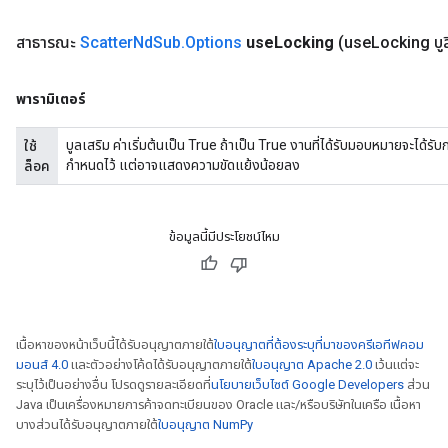
สาธารณะ
Scatter
Nd
Sub
.
Options
use
Locking
(use
Locking บูล
พารามิเตอร์
บูลเสริม ค่าเริ่มต้นเป็น True ถ้าเป็น True งานที่ได้รับมอบหมายจะได้ร
ใช้
กำหนดไว้ แต่อาจแสดงความขัดแย้งน้อยลง
ล็อค
ข้อมูลนี้มีประโยชน์ไหม
เนื้อหาของหน้าเว็บนี้ได้รับอนุญาตภายใต้
ใบอนุญาตที่ต้องระบุที่มาของครีเอทีฟคอม
มอนส์ 4.0
และตัวอย่างโค้ดได้รับอนุญาตภายใต้
ใบอนุญาต Apache 2.0
เว้นแต่จะ
ระบุไว้เป็นอย่างอื่น โปรดดูรายละเอียดที่
นโยบายเว็บไซต์ Google Developers
ส่วน
Java เป็นเครื่องหมายการค้าจดทะเบียนของ Oracle และ/หรือบริษัทในเครือ เนื้อหา
บางส่วนได้รับอนุญาตภายใต้
ใบอนุญาต NumPy