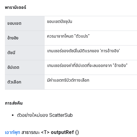
พารามิเตอร์
ขอบเขตปัจจุบัน
ขอบเขต
ควรมาจากโหนด "ตัวแปร"
อ้างอิง
เทนเซอร์ของดัชนีในมิติแรกของ 'การอ้างอิง'
ดัชนี
เทนเซอร์ของค่าที่อัปเดตที่จะลบออกจาก "อ้างอิง"
อัปเดต
มีค่าแอตทริบิวต์ทางเลือก
ตัวเลือก
การส่งคืน
ตัวอย่างใหม่ของ ScatterSub
เอาท์พุท
สาธารณะ <T>
output
Ref
()