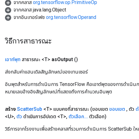
จากคลาส
org.tensorflow.op.PrimitiveOp
จากคลาส java.lang.Object
จากอินเทอร์เฟซ
org.tensorflow.Operand
วิธีการสาธารณะ
เอาท์พุท
สาธารณะ <T>
as
Output
()
ส่งกลับค่าแฮนเดิลสัญลักษณ์ของเทนเซอร์
อินพุตสำหรับการดำเนินการ TensorFlow คือเอาต์พุตของการดำเนินการ T
หมายเลขอ้างอิงสัญลักษณ์ที่แสดงถึงการคำนวณอินพุต
x
สร้าง
Scatter
Sub
<T> แบบคงที่สาธารณะ
(ขอบเขต
ขอบเขต
,
ตัว
ด
<U>
,
ตัว
ดำเนินการอัปเดต <T>
,
ตัวเลือก
.
.
.
ตัวเลือก)
วิธีการจากโรงงานเพื่อสร้างคลาสที่รวมการดำเนินการ ScatterSub ใหม