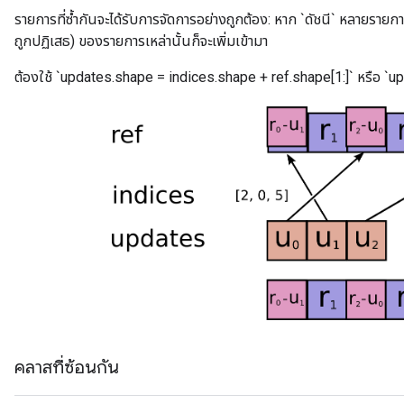
รายการที่ซ้ำกันจะได้รับการจัดการอย่างถูกต้อง: หาก `ดัชนี` หลายรายกา
ถูกปฏิเสธ) ของรายการเหล่านั้นก็จะเพิ่มเข้ามา
ต้องใช้ `updates.shape = indices.shape + ref.shape[1:]` หรือ `u
คลาสที่ซ้อนกัน