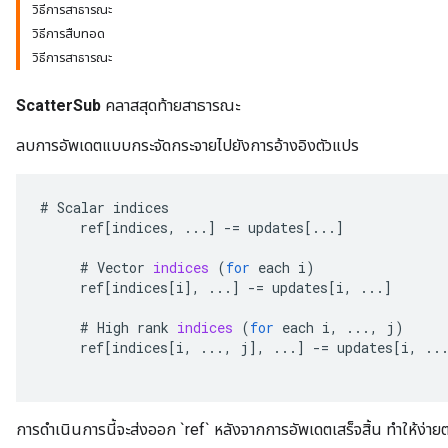
วิธีการสาธารณะ
วิธีการสืบทอด
วิธีการสาธารณะ
ScatterSub
คลาสสุดท้ายสาธารณะ
ลบการอัพเดตแบบกระจัดกระจายไปยังการอ้างอิงตัวแปร
#
Scalar
indices
ref
[
indices
,
...
]
-=
updates
[
...
]
#
Vector
indices
(
for
each
i
)
ref
[
indices
[
i
]
,
...
]
-=
updates
[
i
,
...
]
#
High
rank
indices
(
for
each
i
,
...,
j
)
ref
[
indices
[
i
,
...,
j
]
,
...
]
-=
updates
[
i
,
..
การดำเนินการนี้จะส่งออก `ref` หลังจากการอัพเดตเสร็จสิ้น ทำให้ง่ายต่