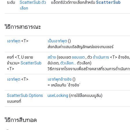
Scatter
Sub
ระดับ
ScatterSub.ตัว
แอ็ตทริบิวต์ทางเลือกสำหรับ
เลือก
วิธีการสาธารณะ
เอาท์พุต
<T>
เป็นเอาท์พุต
()
ส่งกลับค่าแฮนเดิลสัญลักษณ์ของเทนเซอร์
คงที่ <T, U ขยาย
สร้าง
(ขอบเขต
ขอบเขต
, ตัว
ดำเนินการ
<T> อ้างอิง
จำนวน>
ScatterSub
อัปเดต,
ตัวเลือก...
ตัวเลือก)
<T>
วิธีการจากโรงงานเพื่อสร้างคลาสที่รวมการดำเนินก
เอาท์พุต
<T>
เอาท์พุทอ้างอิง
()
= เหมือนกับ `อ้างอิง`
ScatterSub.Options
useLocking
(การใช้ล็อคแบบบูลีน)
แบบคงที่
วิธีการสืบทอด