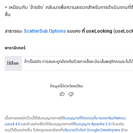
= เหมือนกับ `อ้างอิง` กลับมาเพื่อความสะดวกสำหรับการดำเนินงานที่ต
สิ้น
สาธารณะ
Scatter
Sub
.
Options
แบบคง
ที่ use
Locking
(use
Lock
พารามิเตอร์
ถ้าเป็นจริง การลบจะถูกป้องกันด้วยการล็อค มิฉะนั้นพฤติกรรมจะไม
ใช้ล็อค
ข้อมูลนี้มีประโยชน์ไหม
เนื้อหาของหน้าเว็บนี้ได้รับอนุญาตภายใต้
ใบอนุญาตที่ต้องระบุที่มาของครีเอทีฟคอม
มอนส์ 4.0
และตัวอย่างโค้ดได้รับอนุญาตภายใต้
ใบอนุญาต Apache 2.0
เว้นแต่จะ
ระบุไว้เป็นอย่างอื่น โปรดดูรายละเอียดที่
นโยบายเว็บไซต์ Google Developers
ส่วน