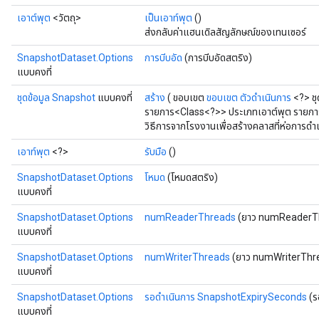
เอาต์พุต
<วัตถุ>
เป็นเอาท์พุต
()
ส่งกลับค่าแฮนเดิลสัญลักษณ์ของเทนเซอร์
SnapshotDataset.Options
การบีบอัด
(การบีบอัดสตริง)
แบบคงที่
ชุดข้อมูล Snapshot
แบบคงที่
สร้าง
( ขอบเขต
ขอบเขต
ตัวดำเนินการ
<?> ชุ
รายการ<Class<?>> ประเภทเอาต์พุต รายก
วิธีการจากโรงงานเพื่อสร้างคลาสที่ห่อการด
เอาท์พุต
<?>
รับมือ
()
SnapshotDataset.Options
โหมด
(โหมดสตริง)
แบบคงที่
SnapshotDataset.Options
numReaderThreads
(ยาว numReaderT
แบบคงที่
SnapshotDataset.Options
numWriterThreads
(ยาว numWriterThr
แบบคงที่
SnapshotDataset.Options
รอดำเนินการ SnapshotExpirySeconds
(ร
แบบคงที่