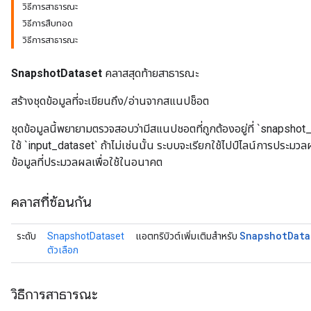
วิธีการสาธารณะ
วิธีการสืบทอด
วิธีการสาธารณะ
SnapshotDataset
คลาสสุดท้ายสาธารณะ
สร้างชุดข้อมูลที่จะเขียนถึง/อ่านจากสแนปช็อต
ชุดข้อมูลนี้พยายามตรวจสอบว่ามีสแนปชอตที่ถูกต้องอยู่ที่ `snapsh
ใช้ `input_dataset` ถ้าไม่เช่นนั้น ระบบจะเรียกใช้ไปป์ไลน์การประ
ข้อมูลที่ประมวลผลเพื่อใช้ในอนาคต
คลาสที่ซ้อนกัน
Snapshot
Data
ระดับ
SnapshotDataset
แอตทริบิวต์เพิ่มเติมสำหรับ
ตัวเลือก
วิธีการสาธารณะ