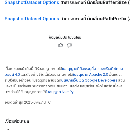
Snapshot
Dataset
.
Options
สาธารณะคงที่
นักเขียนBuffer
Size
Snapshot
Dataset
.
Options
สาธารณะคงที่
นักเขียนPath
Prefix
(
ข้อมูลนี้มีประโยชน์ไหม
เนื้อหาของหน้าเว็บนี้ได้รับอนุญาตภายใต้
ใบอนุญาตที่ต้องระบุที่มาของครีเอทีฟคอม
มอนส์ 4.0
และตัวอย่างโค้ดได้รับอนุญาตภายใต้
ใบอนุญาต Apache 2.0
เว้นแต่จะ
ระบุไว้เป็นอย่างอื่น โปรดดูรายละเอียดที่
นโยบายเว็บไซต์ Google Developers
ส่วน
Java เป็นเครื่องหมายการค้าจดทะเบียนของ Oracle และ/หรือบริษัทในเครือ เนื้อหา
บางส่วนได้รับอนุญาตภายใต้
ใบอนุญาต NumPy
อัปเดตล่าสุด 2025-07-27 UTC
เชื่อมต่อเสมอ