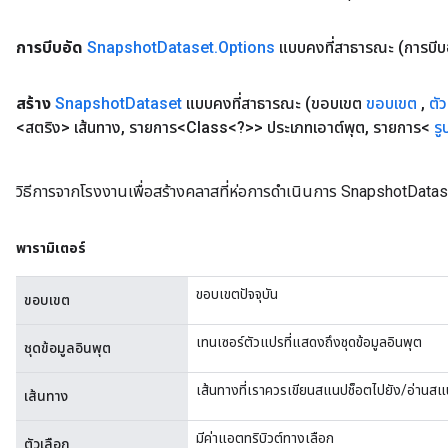
การบีบอัด
Snapshot
Dataset
.
Options
แบบคงที่สาธารณะ
(การบีบ
สร้าง
Snapshot
Dataset
แบบคงที่สาธารณะ
(ขอบเขต
ขอบเขต
,
ตั
<สตริง> เส้นทาง
,
รายการ<Class<?>> ประเภทเอาต์พุต
,
รายการ<
รู
วิธีการจากโรงงานเพื่อสร้างคลาสที่ห่อการดำเนินการ SnapshotDatas
พารามิเตอร์
ขอบเขตปัจจุบัน
ขอบเขต
เทนเซอร์ตัวแปรที่แสดงถึงชุดข้อมูลอินพุต
ชุดข้อมูลอินพุต
เส้นทางที่เราควรเขียนสแนปช็อตไปยัง/อ่าน
เส้นทาง
มีค่าแอตทริบิวต์ทางเลือก
ตัวเลือก