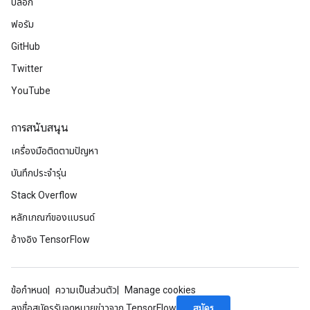
บล็อก
ฟอรัม
GitHub
Twitter
YouTube
การสนับสนุน
เครื่องมือติดตามปัญหา
บันทึกประจำรุ่น
Stack Overflow
หลักเกณฑ์ของแบรนด์
อ้างอิง TensorFlow
ข้อกำหนด
ความเป็นส่วนตัว
Manage cookies
สมัคร
ลงชื่อสมัครรับจดหมายข่าวจาก TensorFlow