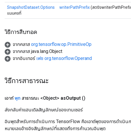
SnapshotDataset.Options
writerPathPrefix
(สตริงwriterPathPrefi
แบบคงที่
วิธีการสืบทอด
จากคลาส
org.tensorflow.op.PrimitiveOp
จากคลาส java.lang.Object
จากอินเทอร์
เฟซ org.tensorflow.Operand
วิธีการสาธารณะ
เอาท์
พุท
สาธารณะ <Object>
as
Output
()
ส่งกลับค่าแฮนเดิลสัญลักษณ์ของเทนเซอร์
อินพุตสำหรับการดำเนินการ TensorFlow คือเอาต์พุตของการดำเนินการ T
หมายเลขอ้างอิงสัญลักษณ์ที่แสดงถึงการคำนวณอินพุต