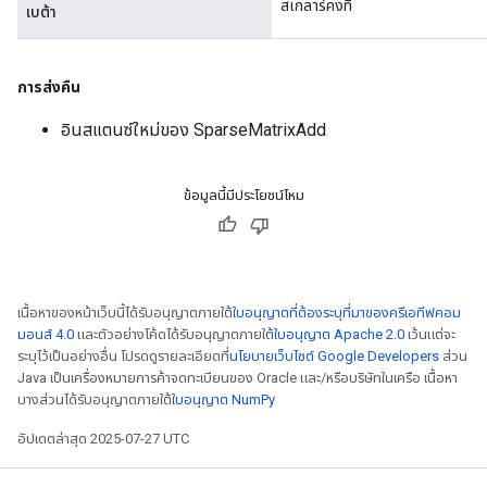
สเกลาร์คงที่
เบต้า
การส่งคืน
อินสแตนซ์ใหม่ของ SparseMatrixAdd
ข้อมูลนี้มีประโยชน์ไหม
เนื้อหาของหน้าเว็บนี้ได้รับอนุญาตภายใต้
ใบอนุญาตที่ต้องระบุที่มาของครีเอทีฟคอม
มอนส์ 4.0
และตัวอย่างโค้ดได้รับอนุญาตภายใต้
ใบอนุญาต Apache 2.0
เว้นแต่จะ
ระบุไว้เป็นอย่างอื่น โปรดดูรายละเอียดที่
นโยบายเว็บไซต์ Google Developers
ส่วน
Java เป็นเครื่องหมายการค้าจดทะเบียนของ Oracle และ/หรือบริษัทในเครือ เนื้อหา
บางส่วนได้รับอนุญาตภายใต้
ใบอนุญาต NumPy
อัปเดตล่าสุด 2025-07-27 UTC