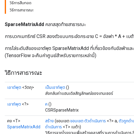
วิธีการสืบทอด
วิธีการสาธารณะ
SparseMatrixAdd
คลาสสุดท้ายสาธารณะ
การบวกเมทริกซ์ CSR สองตัวแบบกระจัดกระจาย C = อัลฟา * A + เบต้
การไล่ระดับสีของเอาต์พุต SparseMatrixAdd ที่เกี่ยวข้องกับอัลฟ่าและเ
(TensorFlow จะคืนค่าศูนย์สำหรับรายการเหล่านี้)
วิธีการสาธารณะ
เอาต์พุต
<วัตถุ>
เป็นเอาท์พุต
()
ส่งกลับค่าแฮนเดิลสัญลักษณ์ของเทนเซอร์
เอาท์พุต
<?>
ค
()
CSRSparseMatrix
คง <T>
สร้าง
(ขอบเขต
ขอบเขต
ตัวดำเนินการ
<?> a,
ตัวถูกดำ
SparseMatrixAdd
ดำเนินการ
<T> เบต้า)
วิธีการจากโรงงานเพื่อสร้างคลาสที่รวมการดำเนินการ