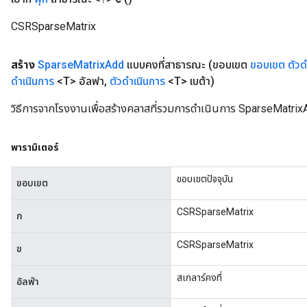
CSRSparseMatrix
x
สร้าง
Sparse
Matrix
Add
แบบคงที่สาธารณะ
(ขอบเขต
ขอบเขต
ตัวด
ดำเนินการ
<T> อัลฟา
,
ตัวดำเนินการ
<T> เบต้า)
วิธีการจากโรงงานเพื่อสร้างคลาสที่รวมการดำเนินการ SparseMatrix
พารามิเตอร์
ขอบเขตปัจจุบัน
ขอบเขต
CSRSparseMatrix
ก
CSRSparseMatrix
ข
สเกลาร์คงที่
อัลฟ่า