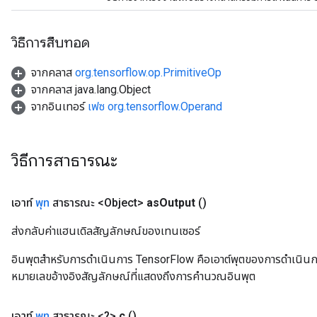
วิธีการสืบทอด
จากคลาส
org.tensorflow.op.PrimitiveOp
จากคลาส java.lang.Object
จากอินเทอร์
เฟซ org.tensorflow.Operand
วิธีการสาธารณะ
เอาท์
พุท
สาธารณะ <Object>
as
Output
()
ส่งกลับค่าแฮนเดิลสัญลักษณ์ของเทนเซอร์
อินพุตสำหรับการดำเนินการ TensorFlow คือเอาต์พุตของการดำเนินการ T
หมายเลขอ้างอิงสัญลักษณ์ที่แสดงถึงการคำนวณอินพุต
เอาท์
พุท
สาธารณะ <?>
c
()