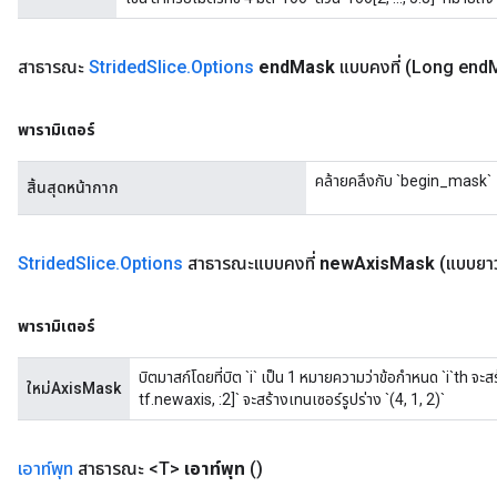
สาธารณะ
Strided
Slice
.
Options
end
Mask
แบบคงที่
(Long end
พารามิเตอร์
คล้ายคลึงกับ `begin_mask`
สิ้นสุดหน้ากาก
Strided
Slice
.
Options
สาธารณะแบบคงที่
new
Axis
Mask
(แบบยา
พารามิเตอร์
บิตมาสก์โดยที่บิต `i` เป็น 1 หมายความว่าข้อกำหนด `i`th จะสร้
ใหม่AxisMask
tf.newaxis, :2]` จะสร้างเทนเซอร์รูปร่าง `(4, 1, 2)`
เอาท์พุท
สาธารณะ <T>
เอาท์พุท
()