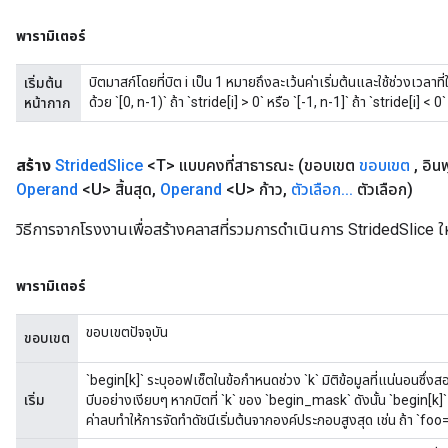
พารามิเตอร์
บิตมาสก์โดยที่บิต i เป็น 1 หมายถึงละเว้นค่าเริ่มต้นและใช้ช่วงเวลาที่ให
เริ่มต้น
ด้วย `[0, n-1)` ถ้า `stride[i] > 0` หรือ `[-1, n-1]` ถ้า `stride[i] < 0`
หน้ากาก
สร้าง
Strided
Slice
<T> แบบคงที่สาธารณะ
(ขอบเขต
ขอบเขต
,
อิน
Operand
<U> สิ้นสุด
,
Operand
<U> ก้าว
,
ตัวเลือก
.
.
.
ตัวเลือก)
วิธีการจากโรงงานเพื่อสร้างคลาสที่รวมการดำเนินการ StridedSlice ใ
พารามิเตอร์
ขอบเขตปัจจุบัน
ขอบเขต
`begin[k]` ระบุออฟเซ็ตในข้อกำหนดช่วง `k` มิติข้อมูลที่แน่นอนซ
เริ่ม
บีบอย่างเงียบๆ หากบิตที่ `k` ของ `begin_mask` ดังนั้น `begin[k]`
ค่าลบทำให้การจัดทำดัชนีเริ่มต้นจากองค์ประกอบสูงสุด เช่น ถ้า `foo=