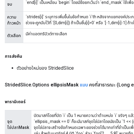
`end[i]` เป็นเหมือน `begin` โดยมีข้อยกเว้นว่า `end_mask` ใช้เพื
จบ
`strides[i]` ระบุการเพิ่มขึ้นในข้อกำหนด `i`th หลังจากแยกองค์ประ
ความ
ช่วงจะถูกบีบไว้ที่ `[0,dim[i]) ถ้าเป็นชิ้น[i]>0` หรือ `[-1,dim[i]-1] ถ้าเป
ก้าวหน้า
มีค่าแอตทริบิวต์ทางเลือก
ตัวเลือก
การส่งคืน
ตัวอย่างใหม่ของ StridedSlice
Strided
Slice
.
Options
ellipsis
Mask
แบบ
คงที่สาธารณะ
(Long el
พารามิเตอร์
บิตมาสก์โดยที่บิต `i` เป็น 1 หมายความว่าตำแหน่ง `i` จริงๆ แล
จุด
`ellipsis_mask == 0` ก็จะมีมาสก์จุดไข่ปลาโดยนัยเป็น `1 << (
ไข่ปลาMask
จุดไข่ปลาจะสร้างข้อกำหนดเฉพาะของช่วงได้มากเท่าที่จำเป็นเพื่
เช่น สำหรับเมตริกซ์ 4 มิติ `foo` ส่วน `foo[2, ..., 5:8]` หมายถึง `