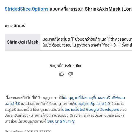
Strided
Slice
.
Options
แบบคงที่สาธารณะ
Shrink
Axis
Mask
(Lon
พารามิเตอร์
บิตมาสก์โดยที่บิต `i` บ่งบอกว่าข้อกำหนด `i`th ควรลดขน
ShrinkAxisMask
ในมิติ ตัวอย่างเช่น ใน python อาจทำ `foo[:, 3, :]` ซึ่ง
ข้อมูลนี้มีประโยชน์ไหม
เนื้อหาของหน้าเว็บนี้ได้รับอนุญาตภายใต้
ใบอนุญาตที่ต้องระบุที่มาของครีเอทีฟคอม
มอนส์ 4.0
และตัวอย่างโค้ดได้รับอนุญาตภายใต้
ใบอนุญาต Apache 2.0
เว้นแต่จะ
ระบุไว้เป็นอย่างอื่น โปรดดูรายละเอียดที่
นโยบายเว็บไซต์ Google Developers
ส่วน
Java เป็นเครื่องหมายการค้าจดทะเบียนของ Oracle และ/หรือบริษัทในเครือ เนื้อหา
บางส่วนได้รับอนุญาตภายใต้
ใบอนุญาต NumPy
อัปเดตล่าสุด 2025-07-27 UTC