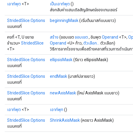
เอาท์พุต
<T>
เป็นเอาท์พุต
()
ส่งกลับค่าแฮนเดิลสัญลักษณ์ของเทนเซอร์
StridedSlice.Options
beginningMask
(เริ่มต้นมาสก์แบบยาว)
แบบคงที่
คงที่ <T, U ขยาย
สร้าง
(ขอบเขต
ขอบเขต
, อินพุต
Operand
<T>,
Op
จำนวน>
StridedSlice
Operand
<U> ก้าว,
ตัวเลือก...
ตัวเลือก)
<T>
วิธีการจากโรงงานเพื่อสร้างคลาสที่รวมการดำเนินกา
StridedSlice.Options
ellipsisMask
(รียาว ellipsisMask)
แบบคงที่
StridedSlice.Options
endMask
(มาสก์ปลายยาว)
แบบคงที่
StridedSlice.Options
newAxisMask
(ใหม่ AxisMask แบบยาว)
แบบคงที่
เอาท์พุต
<T>
เอาท์พุท
()
x
StridedSlice.Options
ShrinkAxisMask
(หดยาว AxisMask)
แบบคงที่