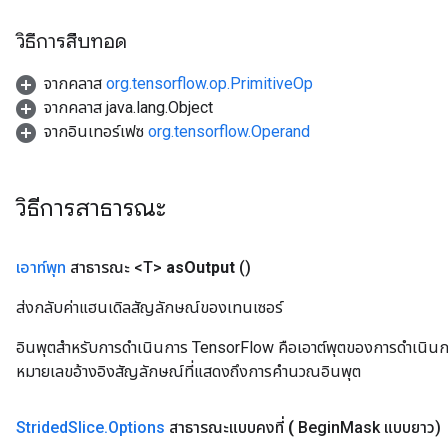
วิธีการสืบทอด
จากคลาส
org.tensorflow.op.PrimitiveOp
จากคลาส java.lang.Object
จากอินเทอร์เฟซ
org.tensorflow.Operand
วิธีการสาธารณะ
เอาท์พุท
สาธารณะ <T>
as
Output
()
ส่งกลับค่าแฮนเดิลสัญลักษณ์ของเทนเซอร์
อินพุตสำหรับการดำเนินการ TensorFlow คือเอาต์พุตของการดำเนินการ T
หมายเลขอ้างอิงสัญลักษณ์ที่แสดงถึงการคำนวณอินพุต
Strided
Slice
.
Options
สาธารณะแบบคงที่
(
Begin
Mask แบบยาว)