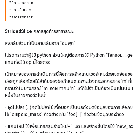
dientDescentParametersGradAccumDebug
วิธีการสาธารณะ
วิธีการสืบทอด
วิธีการสาธารณะ
StridedSlice
คลาสสุดท้ายสาธารณะ
ส่งกลับส่วนที่เป็นลายเส้นจาก "อินพุต"
โปรดทราบว่าผู้ใช้ python ส่วนใหญ่ต้องการใช้ Python `Tensor.__g
แทนที่จะใช้ op นี้โดยตรง
เป้าหมายของการดำเนินการนี้คือการสร้างเทนเซอร์ใหม่ด้วยเซตย่อยของ
ย่อยถูกเลือกโดยใช้ลำดับของข้อกำหนดเฉพาะช่วงกระจัดกระจาย 'm' ที่เ
ทราบว่าในบางกรณี `m` อาจเท่ากับ 'n` แต่ก็ไม่จำเป็นต้องเป็นเช่นนั
หนึ่งในรายการต่อไปนี้:
- จุดไข่ปลา (...) จุดไข่ปลาใช้เพื่อบอกเป็นนัยถึงมิติข้อมูลของการเลือ
ใช้ `ellipsis_mask` ตัวอย่างเช่น `foo[...]` คือส่วนข้อมูลประจำตัว
- แกนใหม่ ใช้เพื่อแทรกรูปร่างใหม่=1 มิติ และสร้างขึ้นโดยใช้ `new_axis