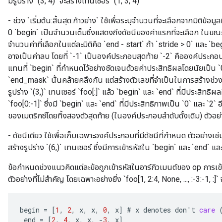
มีรูปร่าง `(3, 4)` จะสร้างเทนเซอร์ `(1, 3, 4)`
- ช่วง `เริ่มต้น:สิ้นสุด:ก้าวย่าง` ใช้เพื่อระบุจำนวนที่จะเลือกจากมิติข้อ
0 `begin` เป็นจำนวนเต็มซึ่งแสดงถึงดัชนีของค่าแรกที่จะเลือก ในขณะท
จำนวนค่าที่เลือกในแต่ละมิติคือ `end - start` ถ้า `stride > 0` และ `b
อาจเป็นค่าลบ โดยที่ `-1` เป็นองค์ประกอบสุดท้าย `-2` คือองค์ประกอ
แทนที่ `begin` ที่กำหนดไว้อย่างชัดเจนด้วยค่าประสิทธิผลโดยนัยเป็น `
`end_mask` นั้นคล้ายคลึงกัน แต่สร้างตัวเลขที่จำเป็นในการสร้างช่วงเว
รูปร่าง `(3,)` เทนเซอร์ `foo[:]` แล้ว `begin` และ `end` ที่มีประสิทธิผลคื
`foo[0:-1]` ซึ่งมี `begin` และ `end` ที่มีประสิทธิภาพเป็น `0` และ `2` อ
ของเมตริกซ์โดยทิ้งสองตัวสุดท้าย (ในองค์ประกอบลำดับดั้งเดิม) ตัวอย่างเ
- ดัชนีเดียว ใช้เพื่อเก็บเฉพาะองค์ประกอบที่มีดัชนีที่กำหนด ตัวอย่างเช่
สร้างรูปร่าง `(6,)` เทนเซอร์ ซึ่งมีการเข้ารหัสใน `begin` และ `end`
ข้อกำหนดช่วงแนวคิดแต่ละข้อถูกเข้ารหัสในอาร์กิวเมนต์ของ op การเข้ารห
ตัวอย่างที่ไม่สำคัญ โดยเฉพาะอย่างยิ่ง `foo[1, 2:4, None, ..., :-3:-1, :]`
begin
=
[
1
,
2
,
x
,
x
,
0
,
x
]
#
x
denotes
don
'
t
care
end
=
[
2
,
4
,
x
,
x
,
-
3
,
x
]