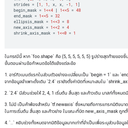
strides
=
[
1
,
1
,
x
,
x
,
-
1
,
1
]
begin_mask
=
1<<4
|
1<<5
=
48
end_mask
=
1<<5
=
32
ellipsis_mask
=
1<<3
=
8
new_axis_mask
=
1<<2
=
4
shrink_axis_mask
=
1<<0
=
1
ในกรณีนี้ หาก `foo.shape` คือ (5, 5, 5, 5, 5, 5) รูปร่างสุดท้ายของชิ้
ขั้นตอนผ่านข้อกำหนดข้อโต้แย้งแต่ละข้อ
1. อาร์กิวเมนต์แรกในส่วนตัวอย่างจะเปลี่ยนเป็น `begin = 1` และ `
จากข้อมูลจำเพาะดั้งเดิม `2:4` เรายังตั้งค่าบิตที่เหมาะสมใน `shrink_
2. `2:4` มีส่วนช่วยให้ 2, 4, 1 เริ่มต้น สิ้นสุด และก้าวเดิน มาสก์ทั้งห
3. ไม่มี เป็นคำพ้องสำหรับ `tf.newaxis` ซึ่งหมายถึงการแทรกมิติขนาด 
ในการเริ่มต้น สิ้นสุด และก้าวย่าง ในขณะที่บิต new_axis_mask ถูกตั้
4. `...` หยิบช่วงทั้งหมดจากมิติข้อมูลมากเท่าที่จำเป็นเพื่อระบุส่วนข้อ