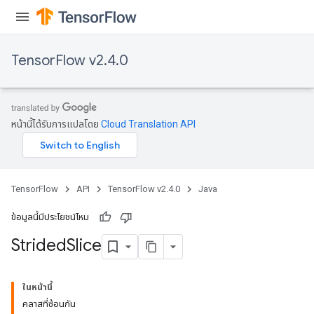
ersGradAccumDebug
eters
metersGradAccumDebug
TensorFlow v2.4.0
ters
metersGradAccumDebug
ropParameters
s
หน้านี้ได้รับการแปลโดย
Cloud Translation API
ersGradAccumDebug
ghtParameters
meters
ametersGradAccumDebug
TensorFlow
API
TensorFlow v2.4.0
Java
adParameters
radParametersGradAccumDebug
ข้อมูลนี้มีประโยชน์ไหม
rameters
Strided
Slice
ParametersGradAccumDebug
eters
metersGradAccumDebug
ในหน้านี้
ientDescentParameters
คลาสที่ซ้อนกัน