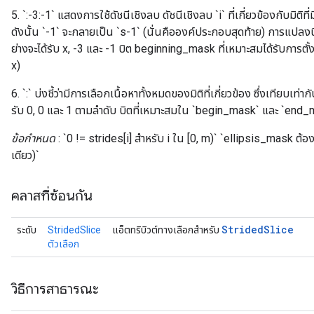
5. `:-3:-1` แสดงการใช้ดัชนีเชิงลบ ดัชนีเชิงลบ `i` ที่เกี่ยวข้องกับมิติท
ดังนั้น `-1` จะกลายเป็น `s-1` (นั่นคือองค์ประกอบสุดท้าย) การแปลงนี้เส
ย่างจะได้รับ x, -3 และ -1 บิต beginning_mask ที่เหมาะสมได้รับการตั้งค่
x)
6. `:` บ่งชี้ว่ามีการเลือกเนื้อหาทั้งหมดของมิติที่เกี่ยวข้อง ซึ่งเทียบเท่ากับ
รับ 0, 0 และ 1 ตามลำดับ บิตที่เหมาะสมใน `begin_mask` และ `end_mas
ข้อกำหนด
: `0 != strides[i] สำหรับ i ใน [0, m)` `ellipsis_mask ต้
เดียว)`
คลาสที่ซ้อนกัน
Strided
Slice
ระดับ
StridedSlice
แอ็ตทริบิวต์ทางเลือกสำหรับ
ตัวเลือก
วิธีการสาธารณะ