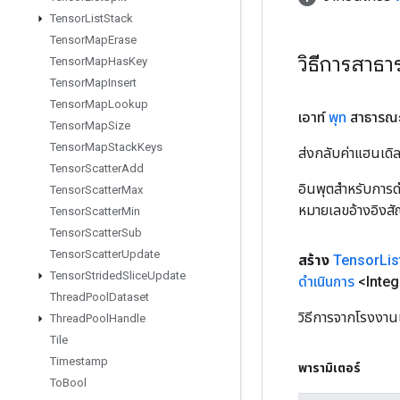
Tensor
List
Stack
Tensor
Map
Erase
วิธีการสาธ
Tensor
Map
Has
Key
Tensor
Map
Insert
Tensor
Map
Lookup
เอาท์
พุท
สาธารณ
Tensor
Map
Size
Tensor
Map
Stack
Keys
ส่งกลับค่าแฮนเด
Tensor
Scatter
Add
อินพุตสำหรับการดำ
Tensor
Scatter
Max
หมายเลขอ้างอิงส
Tensor
Scatter
Min
Tensor
Scatter
Sub
Tensor
Scatter
Update
สร้าง
Tensor
Lis
Tensor
Strided
Slice
Update
ดำเนินการ
<Integ
Thread
Pool
Dataset
วิธีการจากโรงงาน
Thread
Pool
Handle
Tile
Timestamp
พารามิเตอร์
To
Bool