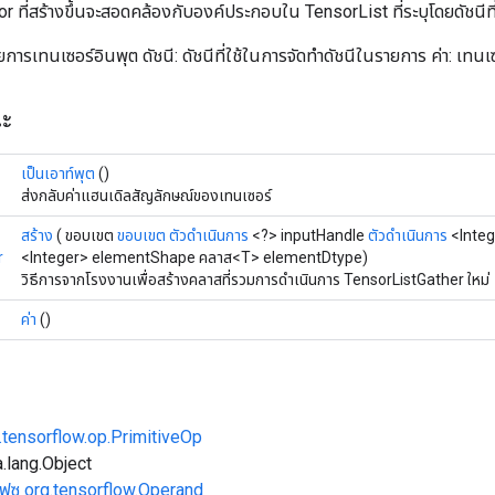
 ที่สร้างขึ้นจะสอดคล้องกับองค์ประกอบใน TensorList ที่ระบุโดยดัชนีที่
การเทนเซอร์อินพุต ดัชนี: ดัชนีที่ใช้ในการจัดทำดัชนีในรายการ ค่า: เทนเ
ณะ
เป็นเอาท์พุต
()
ส่งกลับค่าแฮนเดิลสัญลักษณ์ของเทนเซอร์
สร้าง
( ขอบเขต
ขอบเขต
ตัวดำเนินการ
<?> inputHandle
ตัวดำเนินการ
<Integ
r
<Integer> elementShape คลาส<T> elementDtype)
วิธีการจากโรงงานเพื่อสร้างคลาสที่รวมการดำเนินการ TensorListGather ใหม่
ค่า
()
.tensorflow.op.PrimitiveOp
.lang.Object
เฟซ org.tensorflow.Operand