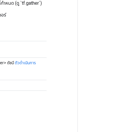
กำหนด (ดู `tf.gather`)
ซอร์
er> ดัชนี
ตัวดำเนินการ