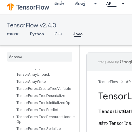
ติดตั้ง
เรียนรู้
API
TensorArrayClose
TensorArrayConcat
TensorArrayGather
TensorFlow v2.4.0
TensorArrayGrad
TensorArrayGradWithShape
ภาพรวม
Python
C++
Java
TensorArrayPack
Tensor
Array
Read
Tensor
Array
Scatter
Tensor
Array
Size
Tensor
Array
Split
Tensor
Array
Unpack
Tensor
Array
Write
TensorFlow
API
Tensor
Forest
Create
Tree
Variable
Tensor
L
Tensor
Forest
Tree
Deserialize
Tensor
Forest
Tree
Is
Initialized
Op
Tensor
Forest
Tree
Predict
TensorListGat
Tensor
Forest
Tree
Resource
Handle
Op
สร้าง Tensor โดย
Tensor
Forest
Tree
Serialize