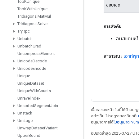
Top
KUnique
ขอบเขต
Top
KWith
Unique
Tridiagonal
Mat
Mul
Tridiagonal
Solve
การส่งคืน
Try
Rpc
อินสแตนซ์ใ
Unbatch
Unbatch
Grad
Uncompress
Element
สาธารณะ
เอาท์พุท
Unicode
Decode
Unicode
Encode
Unique
Unique
Dataset
Unique
With
Counts
Unravel
Index
Unsorted
Segment
Join
เนื้อหาของหน้าเว็บนี้ได้รับอนุ
Unstack
อย่างอื่น โปรดดูรายละเอียดที่
น
Unstage
อนุญาตภายใต้
ใบอนุญาต Num
Unwrap
Dataset
Variant
อัปเดตล่าสุด 2025-07-27 UT
Upper
Bound