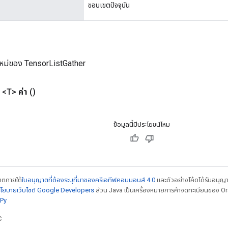
ขอบเขตปัจจุบัน
หม่ของ TensorListGather
<T>
ค่า
()
ข้อมูลนี้มีประโยชน์ไหม
ญาตภายใต้
ใบอนุญาตที่ต้องระบุที่มาของครีเอทีฟคอมมอนส์ 4.0
และตัวอย่างโค้ดได้รับอนุญ
โยบายเว็บไซต์ Google Developers
ส่วน Java เป็นเครื่องหมายการค้าจดทะเบียนของ Orac
Py
C