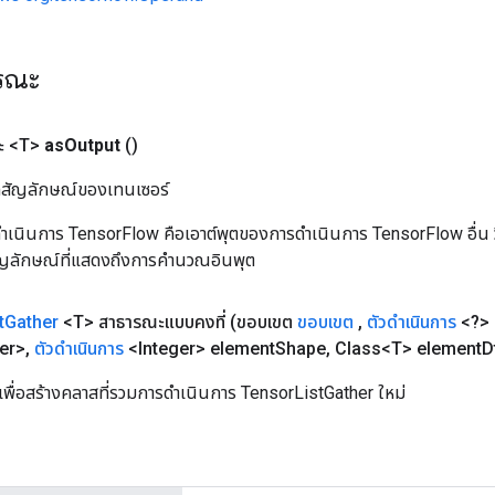
ารณะ
ะ <T>
as
Output
()
ิลสัญลักษณ์ของเทนเซอร์
เนินการ TensorFlow คือเอาต์พุตของการดำเนินการ TensorFlow อื่น วิธี
ัญลักษณ์ที่แสดงถึงการคำนวณอินพุต
t
Gather
<T> สาธารณะแบบคงที่
(ขอบเขต
ขอบเขต
,
ตัวดำเนินการ
<?> 
er>
,
ตัวดำเนินการ
<Integer> element
Shape
,
Class<T> element
D
เพื่อสร้างคลาสที่รวมการดำเนินการ TensorListGather ใหม่