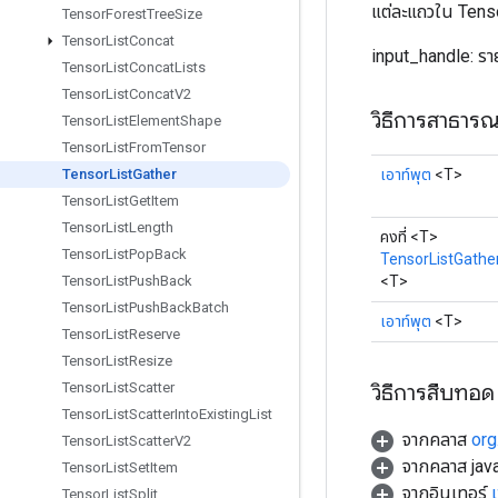
แต่ละแถวใน Tensor
Tensor
Forest
Tree
Size
Tensor
List
Concat
input_handle: ราย
Tensor
List
Concat
Lists
Tensor
List
Concat
V2
วิธีการสาธาร
Tensor
List
Element
Shape
Tensor
List
From
Tensor
เอาท์พุต
<T>
Tensor
List
Gather
Tensor
List
Get
Item
Tensor
List
Length
คงที่ <T>
Tensor
List
Pop
Back
TensorListGathe
<T>
Tensor
List
Push
Back
Tensor
List
Push
Back
Batch
เอาท์พุต
<T>
Tensor
List
Reserve
Tensor
List
Resize
วิธีการสืบทอด
Tensor
List
Scatter
Tensor
List
Scatter
Into
Existing
List
จากคลาส
org
Tensor
List
Scatter
V2
จากคลาส java
Tensor
List
Set
Item
จากอินเทอร์
Tensor
List
Split