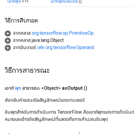
เอาท์พุต
<?>
เอาท์พุทแฮนเดิล
()
วิธีการสืบทอด
จากคลาส
org.tensorflow.op.PrimitiveOp
จากคลาส java.lang.Object
จากอินเทอร์
เฟซ org.tensorflow.Operand
วิธีการสาธารณะ
เอาท์
พุท
สาธารณะ <Object>
as
Output
()
ส่งกลับค่าแฮนเดิลสัญลักษณ์ของเทนเซอร์
อินพุตสำหรับการดำเนินการ TensorFlow คือเอาต์พุตของการดำเนินการ T
หมายเลขอ้างอิงสัญลักษณ์ที่แสดงถึงการคำนวณอินพุต