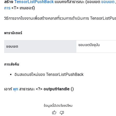
สร้าง
Tensor
List
Push
Back
แบบคงที่สาธารณะ
(ขอบเขต
ขอบเขต
การ
<T> เทนเซอร์)
วิธีการจากโรงงานเพื่อสร้างคลาสที่รวมการดำเนินการ TensorListPu
พารามิเตอร์
ขอบเขตปัจจุบัน
ขอบเขต
การส่งคืน
อินสแตนซ์ใหม่ของ TensorListPushBack
เอาท์
พุท
สาธารณะ <?>
output
Handle
()
ข้อมูลนี้มีประโยชน์ไหม