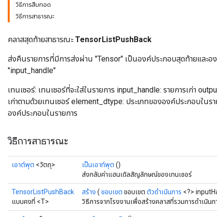
วิธีการสืบทอด
วิธีการสาธารณะ
คลาสสุดท้ายสาธารณะ
TensorListPushBack
ส่งคืนรายการที่มีการส่งผ่าน "Tensor" เป็นองค์ประกอบสุดท้ายและ
"input_handle"
เทนเซอร์: เทนเซอร์ที่จะใส่ในรายการ input_handle: รายการเก่า out
เก่าตามด้วยเทนเซอร์ element_dtype: ประเภทขององค์ประกอบในรายกา
องค์ประกอบในรายการ
วิธีการสาธารณะ
เอาต์พุต
<วัตถุ>
เป็นเอาท์พุต
()
ส่งกลับค่าแฮนเดิลสัญลักษณ์ของเทนเซอร์
TensorListPushBack
สร้าง
(
ขอบเขต
ขอบเขต
ตัวดำเนินการ
<?> inputH
แบบคงที่ <T>
วิธีการจากโรงงานเพื่อสร้างคลาสที่รวมการดำเนิน