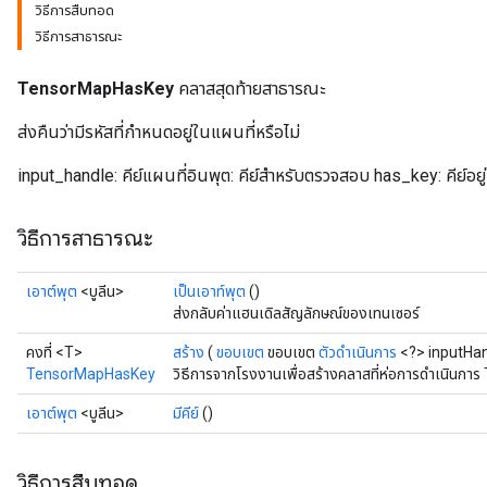
วิธีการสืบทอด
วิธีการสาธารณะ
TensorMapHasKey
คลาสสุดท้ายสาธารณะ
ส่งคืนว่ามีรหัสที่กำหนดอยู่ในแผนที่หรือไม่
input_handle: คีย์แผนที่อินพุต: คีย์สำหรับตรวจสอบ has_key: คีย์อยู
วิธีการสาธารณะ
เอาต์พุต
<บูลีน>
เป็นเอาท์พุต
()
ส่งกลับค่าแฮนเดิลสัญลักษณ์ของเทนเซอร์
คงที่ <T>
สร้าง
(
ขอบเขต
ขอบเขต
ตัวดำเนินการ
<?> inputHa
TensorMapHasKey
วิธีการจากโรงงานเพื่อสร้างคลาสที่ห่อการดำเนินก
เอาต์พุต
<บูลีน>
มีคีย์
()
วิธีการสืบทอด