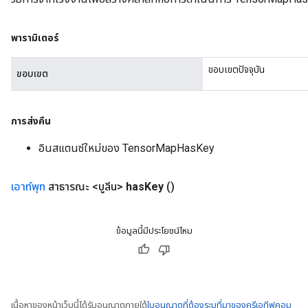
พารามิเตอร์
ขอบเขตปัจจุบัน
ขอบเขต
การส่งคืน
อินสแตนซ์ใหม่ของ TensorMapHasKey
เอาท์พุท
สาธารณะ <บูลีน>
has
Key
()
ข้อมูลนี้มีประโยชน์ไหม
เนื้อหาของหน้าเว็บนี้ได้รับอนุญาตภายใต้
ใบอนุญาตที่ต้องระบุที่มาของครีเอทีฟคอม