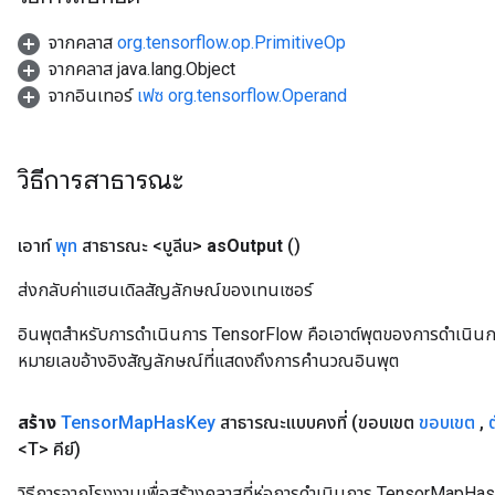
จากคลาส
org.tensorflow.op.PrimitiveOp
จากคลาส java.lang.Object
จากอินเทอร์
เฟซ org.tensorflow.Operand
วิธีการสาธารณะ
เอาท์
พุท
สาธารณะ <บูลีน>
as
Output
()
ส่งกลับค่าแฮนเดิลสัญลักษณ์ของเทนเซอร์
อินพุตสำหรับการดำเนินการ TensorFlow คือเอาต์พุตของการดำเนินการ T
หมายเลขอ้างอิงสัญลักษณ์ที่แสดงถึงการคำนวณอินพุต
สร้าง
Tensor
Map
Has
Key
สาธารณะแบบคงที่
(ขอบเขต
ขอบเขต
,
<T> คีย์)
วิธีการจากโรงงานเพื่อสร้างคลาสที่ห่อการดำเนินการ TensorMapHas