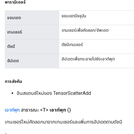
พารามิเตอร์
ขอบเขตปัจจุบัน
ขอบเขต
เทนเซอร์เพื่อคัดลอก/อัพเดต
เทนเซอร์
ดัชนีเทนเซอร์
ดัชนี
อัปเดตเพื่อกระจายไปยังเอาต์พุต
อัปเดต
การส่งคืน
อินสแตนซ์ใหม่ของ TensorScatterAdd
เอาท์พุท
สาธารณะ <T>
เอาท์พุท
()
เทนเซอร์ใหม่คัดลอกมาจากเทนเซอร์และเพิ่มการอัปเดตตามดัชนี
-