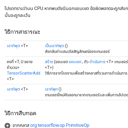
โปรดทราบว่าบน CPU หากพบดัชนีนอกขอบเขต ข้อผิดพลาดจะถูกส่งก
นั้นจะถูกละเว้น
วิธีการสาธารณะ
เอาท์พุต
<T>
เป็นเอาท์พุต
()
ส่งกลับค่าแฮนเดิลสัญลักษณ์ของเทนเซอร์
คงที่ <T, U ขยาย
สร้าง
(ขอบเขต
ขอบเขต
, ตัว
ดำเนินการ
<T> เทนเซอร์,
จำนวน>
<T>)
TensorScatterAdd
วิธีการจากโรงงานเพื่อสร้างคลาสที่รวมการดำเนินกา
<T>
เอาท์พุต
<T>
เอาท์พุท
()
เทนเซอร์ใหม่คัดลอกมาจากเทนเซอร์และเพิ่มการอัปเด
วิธีการสืบทอด
จากคลาส
org.tensorflow.op.PrimitiveOp