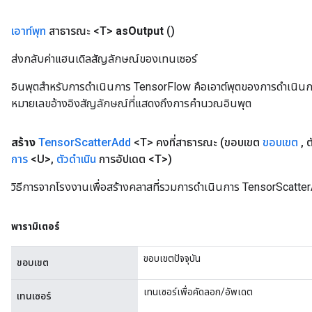
เอาท์พุท
สาธารณะ <T>
as
Output
()
ส่งกลับค่าแฮนเดิลสัญลักษณ์ของเทนเซอร์
อินพุตสำหรับการดำเนินการ TensorFlow คือเอาต์พุตของการดำเนินการ T
หมายเลขอ้างอิงสัญลักษณ์ที่แสดงถึงการคำนวณอินพุต
สร้าง
Tensor
Scatter
Add
<T> คงที่สาธารณะ
(ขอบเขต
ขอบเขต
,
ต
การ
<U>
,
ตัวดำเนิน
การอัปเดต <T>)
วิธีการจากโรงงานเพื่อสร้างคลาสที่รวมการดำเนินการ TensorScatter
พารามิเตอร์
ขอบเขตปัจจุบัน
ขอบเขต
เทนเซอร์เพื่อคัดลอก/อัพเดต
เทนเซอร์