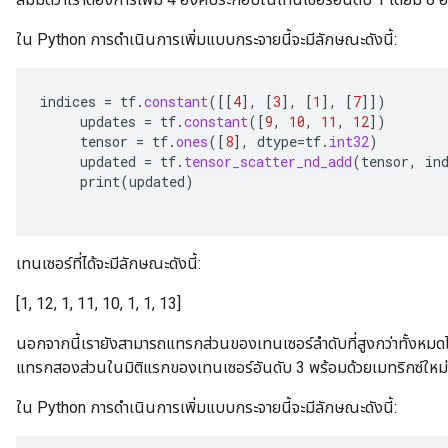
ใน Python การดำเนินการเพิ่มแบบกระจายนี้จะมีลักษณะดังนี้:
x
indices
=
tf
.
constant
(
[[
4
]
,
[
3
]
,
[
1
]
,
[
7
]]
)
updates
=
tf
.
constant
(
[
9
,
10
,
11
,
12
]
)
tensor
=
tf
.
ones
(
[
8
]
,
dtype
=
tf
.
int32
)
updated
=
tf
.
tensor_scatter_nd_add
(
tensor
,
in
print
(
updated
)
เทนเซอร์ที่ได้จะมีลักษณะดังนี้:
[1, 12, 1, 11, 10, 1, 1, 13]
นอกจากนี้เรายังสามารถแทรกส่วนของเทนเซอร์ลำดับที่สูงกว่าทั้งหมดไ
แทรกสองส่วนในมิติแรกของเทนเซอร์อันดับ 3 พร้อมด้วยเมทริกซ์ใหม
ใน Python การดำเนินการเพิ่มแบบกระจายนี้จะมีลักษณะดังนี้: