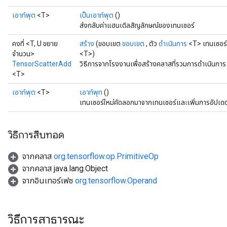
เอาท์พุต
<T>
เป็นเอาท์พุต
()
ส่งกลับค่าแฮนเดิลสัญลักษณ์ของเทนเซอร์
คงที่ <T, U ขยาย
สร้าง
(ขอบเขต
ขอบเขต
, ตัว
ดำเนินการ
<T> เทนเซอร์,
จำนวน>
<T>)
TensorScatterAdd
วิธีการจากโรงงานเพื่อสร้างคลาสที่รวมการดำเนินกา
<T>
เอาท์พุต
<T>
เอาท์พุท
()
เทนเซอร์ใหม่คัดลอกมาจากเทนเซอร์และเพิ่มการอัปเด
วิธีการสืบทอด
จากคลาส
org.tensorflow.op.PrimitiveOp
จากคลาส java.lang.Object
จากอินเทอร์เฟซ
org.tensorflow.Operand
วิธีการสาธารณะ