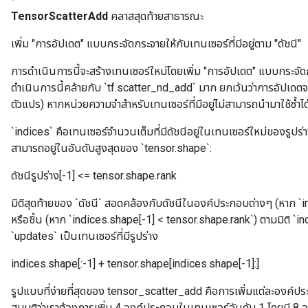
TensorScatterAdd
คลาสสุดท้ายสาธารณะ
เพิ่ม "การอัปเดต" แบบกระจัดกระจายให้กับเทนเซอร์ที่มีอยู่ตาม "ดัชนี"
การดำเนินการนี้จะสร้างเทนเซอร์ใหม่โดยเพิ่ม "การอัปเดต" แบบกระจัดก
ดำเนินการนี้คล้ายกับ `tf.scatter_nd_add` มาก ยกเว้นว่าการอัปเดตจะถู
ตัวแปร) หากหน่วยความจำสำหรับเทนเซอร์ที่มีอยู่ไม่สามารถนำมาใช้ซ้ำไ
`indices` คือเทนเซอร์จำนวนเต็มที่มีดัชนีอยู่ในเทนเซอร์ใหม่ของรูปร่า
สามารถอยู่ในอันดับสูงสุดของ `tensor.shape`:
ดัชนีรูปร่าง[-1] <= tensor.shape.rank
มิติสุดท้ายของ `ดัชนี` สอดคล้องกับดัชนีในองค์ประกอบต่างๆ (หาก `
หรือชิ้น (หาก `indices.shape[-1] < tensor.shape.rank`) ตามมิติ `
`updates` เป็นเทนเซอร์ที่มีรูปร่าง
indices.shape[:-1] + tensor.shape[indices.shape[-1]:]
รูปแบบที่ง่ายที่สุดของ tensor_scatter_add คือการเพิ่มแต่ละองค์ปร
สมมติว่าเราต้องการเพิ่ม 4 องค์ประกอบในเทนเซอร์อันดับ 1 โดยมี 8