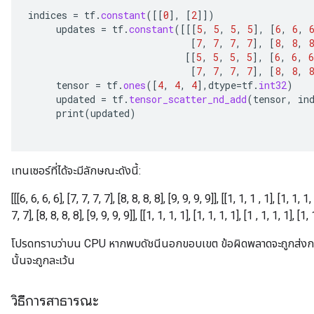
indices
=
tf
.
constant
(
[[
0
]
,
[
2
]]
)
updates
=
tf
.
constant
(
[[[
5
,
5
,
5
,
5
]
,
[
6
,
6
,
[
7
,
7
,
7
,
7
]
,
[
8
,
8
,
8
[[
5
,
5
,
5
,
5
]
,
[
6
,
6
,
6
[
7
,
7
,
7
,
7
]
,
[
8
,
8
,
8
tensor
=
tf
.
ones
(
[
4
,
4
,
4
]
,
dtype
=
tf
.
int32
)
updated
=
tf
.
tensor_scatter_nd_add
(
tensor
,
in
print
(
updated
)
เทนเซอร์ที่ได้จะมีลักษณะดังนี้:
[[[6, 6, 6, 6], [7, 7, 7, 7], [8, 8, 8, 8], [9, 9, 9, 9]], [[1, 1, 1 , 1], [1, 1, 1,
7, 7], [8, 8, 8, 8], [9, 9, 9, 9]], [[1, 1, 1, 1], [1, 1, 1, 1], [1 , 1, 1, 1], [1, 
โปรดทราบว่าบน CPU หากพบดัชนีนอกขอบเขต ข้อผิดพลาดจะถูกส่งก
นั้นจะถูกละเว้น
วิธีการสาธารณะ