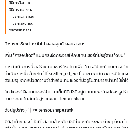
วิธีการสืบทอด
วิธีการสาธารณะ
วิธีการสาธารณะ
วิธีการสืบทอด
วิธีการสาธารณะ
TensorScatterAdd
คลาสสุดท้ายสาธารณะ
เพิ่ม "การอัปเดต" แบบกระจัดกระจายให้กับเทนเซอร์ที่มีอยู่ตาม "ดัชนี"
การดำเนินการนี้จะสร้างเทนเซอร์ใหม่โดยเพิ่ม "การอัปเดต" แบบกระจัดก
ดำเนินการนี้คล้ายกับ `tf.scatter_nd_add` มาก ยกเว้นว่าการอัปเดตจะถู
ตัวแปร) หากหน่วยความจำสำหรับเทนเซอร์ที่มีอยู่ไม่สามารถนำมาใช้ซ้ำไ
`indices` คือเทนเซอร์จำนวนเต็มที่มีดัชนีอยู่ในเทนเซอร์ใหม่ของรูปร่า
สามารถอยู่ในอันดับสูงสุดของ `tensor.shape`:
ดัชนีรูปร่าง[-1] <= tensor.shape.rank
มิติสุดท้ายของ `ดัชนี` สอดคล้องกับดัชนีในองค์ประกอบต่างๆ (หาก `