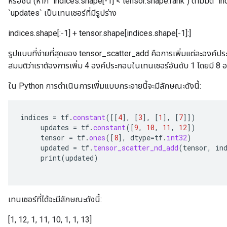
หรือชิ้น (หาก `indices.shape[-1] < tensor.shape.rank`) ตามมิติ `
`updates` เป็นเทนเซอร์ที่มีรูปร่าง
indices.shape[:-1] + tensor.shape[indices.shape[-1]:]
รูปแบบที่ง่ายที่สุดของ tensor_scatter_add คือการเพิ่มแต่ละองค์ปร
m
สมมติว่าเราต้องการเพิ่ม 4 องค์ประกอบในเทนเซอร์อันดับ 1 โดยมี 8
rs
ใน Python การดำเนินการเพิ่มแบบกระจายนี้จะมีลักษณะดังนี้:
ersGradAccumDebug
eters
indices
=
tf
.
constant
(
[[
4
]
,
[
3
]
,
[
1
]
,
[
7
]]
)
metersGradAccumDebug
updates
=
tf
.
constant
(
[
9
,
10
,
11
,
12
]
)
ters
tensor
=
tf
.
ones
(
[
8
]
,
dtype
=
tf
.
int32
)
metersGradAccumDebug
updated
=
tf
.
tensor_scatter_nd_add
(
tensor
,
in
ropParameters
print
(
updated
)
s
ersGradAccumDebug
ghtParameters
เทนเซอร์ที่ได้จะมีลักษณะดังนี้:
meters
ametersGradAccumDebug
[1, 12, 1, 11, 10, 1, 1, 13]