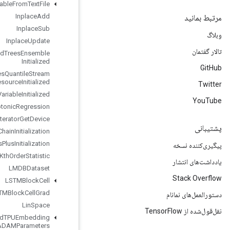
Initialize
Table
From
Text
File
Inplace
Add
Inplace
Sub
Inplace
Update
Is
Boosted
Trees
Ensemble
Initialized
Is
Boosted
Trees
Quantile
Stream
Resource
Initialized
Is
Variable
Initialized
Isotonic
Regression
Iterator
Get
Device
KMC2Chain
Initialization
Kmeans
Plus
Plus
Initialization
Kth
Order
Statistic
LMDBDataset
LSTMBlock
Cell
LSTMBlock
Cell
Grad
Lin
Space
Load
TPUEmbedding
ADAMParameters