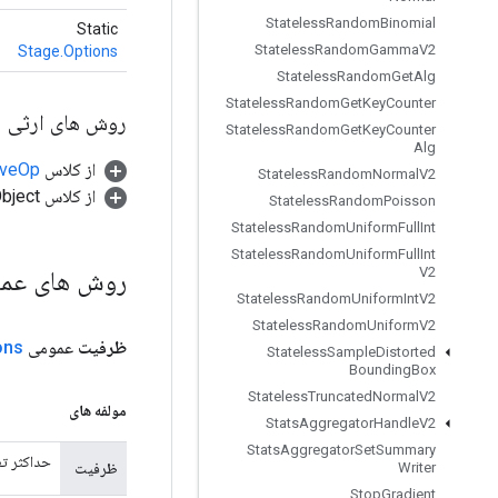
Stateless
Random
Binomial
Static
Stateless
Random
Gamma
V2
Stage.Options
Stateless
Random
Get
Alg
Stateless
Random
Get
Key
Counter
روش های ارثی
Stateless
Random
Get
Key
Counter
Alg
از کلاس
tiveOp
Stateless
Random
Normal
V2
از کلاس java.lang.Object
Stateless
Random
Poisson
Stateless
Random
Uniform
Full
Int
Stateless
Random
Uniform
Full
Int
V2
روش های عم
Stateless
Random
Uniform
Int
V2
Stateless
Random
Uniform
V2
ظرفیت
عمومی
ons
Stateless
Sample
Distorted
Bounding
Box
Stateless
Truncated
Normal
V2
مولفه های
Stats
Aggregator
Handle
V2
Stats
Aggregator
Set
Summary
حداکثر تعداد عناصر 
ظرفیت
Writer
Stop
Gradient