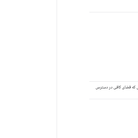
 مرحله بندی. اگر > 0 باشد، درج‌ها تا زمانی که فضای کافی در دسترس