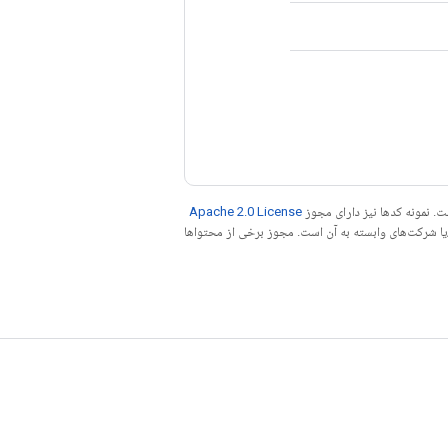
. نمونه کدها نیز دارای مجوز
Apache 2.0 License
ه کنید. جاوا علامت تجاری ثبت‌شده Oracle و/یا شرکت‌های وابسته به آن است. مجوز برخی از محتواها