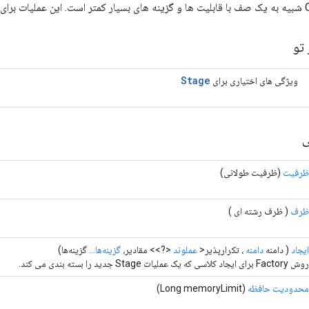
تو
Stage
ویژگی های اختیاری برای
ی
ظرفیت
(ظرفیت طولانی)
ظرف
( ظرف رشته ای )
ایجاد
( دامنه
دامنه
، تکرارپذیر<
عملوند
<?>> مقادیر،
گزینه‌ها...
گزینه‌ها)
روش Factory برای ایجاد کلاسی که یک عملیات Stage جدید را بسته بندی می کند.
محدودیت حافظه
(Long memoryLimit)