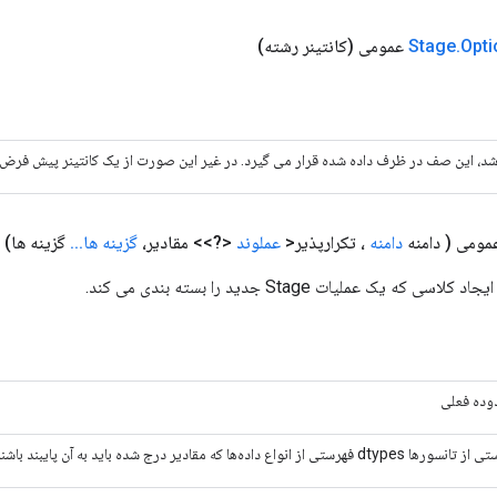
Opti
.
Stage
(کانتینر رشته)
اشد، این صف در ظرف داده شده قرار می گیرد. در غیر این صورت از یک کانتینر پیش فرض
عمومی
( دامنه
دامنه
، تکرارپذیر<
عملوند
<?>> مقادیر،
گزینه ها
.
.
.
گزینه ها)
ده فعلی
 dtypes فهرستی از انواع داده‌ها که مقادیر درج شده باید به آن پایبند باشند.