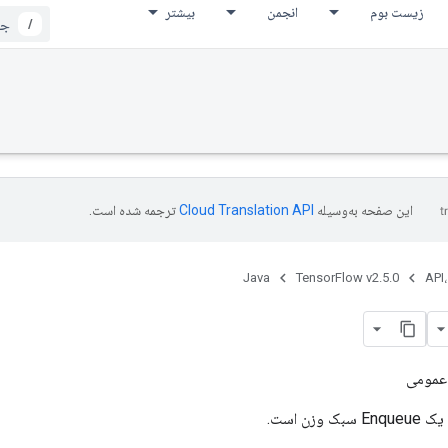
زیست بوم
انجمن
بیشتر
/
این صفحه به‌وسیله
ترجمه شده است.
Java
TensorFlow v2.5.0
API،
عمومی
وزن است.