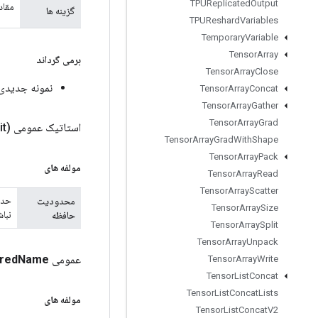
TPUReplicated
Output
مقاد
گزینه ها
TPUReshard
Variables
Temporary
Variable
Tensor
Array
برمی گرداند
Tensor
Array
Close
نمونه جدیدی از e
Tensor
Array
Concat
Tensor
Array
Gather
Tensor
Array
Grad
استاتیک عمومی
it)
Tensor
Array
Grad
With
Shape
Tensor
Array
Pack
مولفه های
Tensor
Array
Read
Tensor
Array
Scatter
محدودیت
Tensor
Array
Size
نبا
حافظه
Tensor
Array
Split
Tensor
Array
Unpack
عمومی static
Name
red
Tensor
Array
Write
Tensor
List
Concat
Tensor
List
Concat
Lists
مولفه های
Tensor
List
Concat
V2