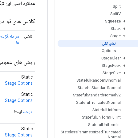
عملکرد اصلی این Op شبیه به یک صف با قابلیت ها و گزینه های بسیار کمتر است. این عملیات برای عملکرد بهینه شده است.
Split
Split
V
کلاس های تو در 
Squeeze
Stack
کلاس
مرحله.گزینه
Stage
ها
نمای کلی
Options
Stage
Clear
روش های عموم
Stage
Peek
Stage
Size
Static
Stateful
Random
Binomial
Stage.Options
Stateful
Standard
Normal
Static
Stateful
Standard
Normal
V2
Stage.Options
Stateful
Truncated
Normal
Stateful
Uniform
مرحله
ایستا
Stateful
Uniform
Full
Int
Stateful
Uniform
Int
Static
Stateless
Parameterized
Truncated
Stage.Options
Normal