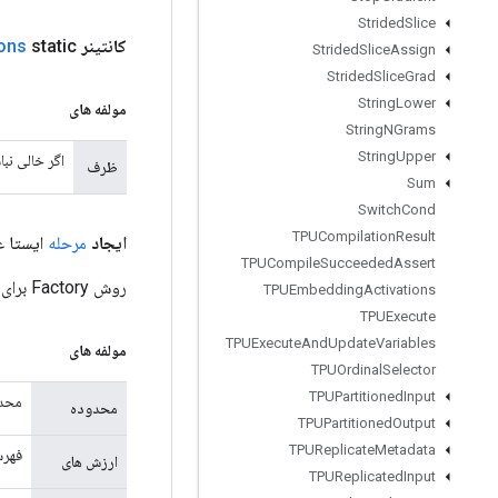
Strided
Slice
کانتینر
static عمومی
ons
Strided
Slice
Assign
Strided
Slice
Grad
String
Lower
مولفه های
String
NGrams
String
Upper
اگر خالی نب
ظرف
Sum
Switch
Cond
TPUCompilation
Result
ایجاد
مرحله
ایستا 
TPUCompile
Succeeded
Assert
روش Factory برای ایجاد کلاسی که یک عملیات Stage جدید را بسته بندی می کند.
TPUEmbedding
Activations
TPUExecute
TPUExecute
And
Update
Variables
مولفه های
TPUOrdinal
Selector
TPUPartitioned
Input
محدو
محدوده
TPUPartitioned
Output
TPUReplicate
Metadata
فهرستی از تانسورها
ارزش های
TPUReplicated
Input