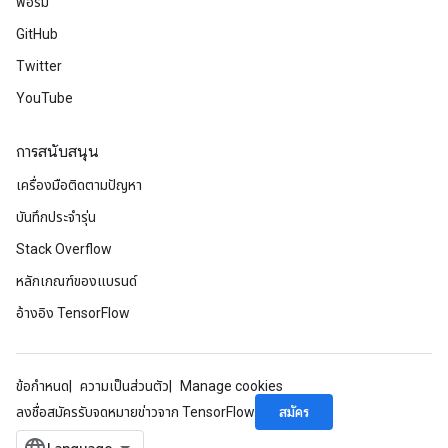
ฟอรัม
GitHub
eHandleOp
Twitter
YouTube
ureSplit
การสนับสนุน
เครื่องมือติดตามปัญหา
บันทึกประจำรุ่น
Stack Overflow
หลักเกณฑ์ของแบรนด์
อ้างอิง TensorFlow
ข้อกำหนด
ความเป็นส่วนตัว
Manage cookies
สมัคร
ลงชื่อสมัครรับจดหมายข่าวจาก TensorFlow