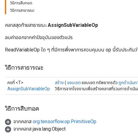
วิธีการสืบทอด
วิธีการสาธารณะ
คลาสสุดท้ายสาธารณะ
AssignSubVariableOp
ลบค่าออกจากค่าปัจจุบันของตัวแปร
ReadVariableOp ใด ๆ ที่มีการพึ่งพาการควบคุมบน op นี้รับประกันว่าจ
วิธีการสาธารณะ
คงที่ <T>
สร้าง
(
ขอบเขต
ขอบเขต ทรัพยากรตัว
ถูกดำเนินก
AssignSubVariableOp
วิธีการจากโรงงานเพื่อสร้างคลาสที่รวมการดำเน
วิธีการสืบทอด
จากคลาส
org.tensorflow.op.PrimitiveOp
จากคลาส java.lang.Object