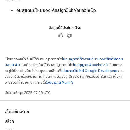
อินสแตนซ์ใหม่ของ AssignSubVariableOp
source
ข้อมูลนี้มีประโยชน์ไหม
leOp
เนื้อหาของหน้าเว็บนี้ได้รับอนุญาตภายใต้
ใบอนุญาตที่ต้องระบุที่มาของครีเอทีฟคอม
มอนส์ 4.0
และตัวอย่างโค้ดได้รับอนุญาตภายใต้
ใบอนุญาต Apache 2.0
เว้นแต่จะ
ระบุไว้เป็นอย่างอื่น โปรดดูรายละเอียดที่
นโยบายเว็บไซต์ Google Developers
ส่วน
Java เป็นเครื่องหมายการค้าจดทะเบียนของ Oracle และ/หรือบริษัทในเครือ เนื้อหา
บางส่วนได้รับอนุญาตภายใต้
ใบอนุญาต NumPy
อัปเดตล่าสุด 2025-07-28 UTC
เชื่อมต่อเสมอ
บล็อก
Flush