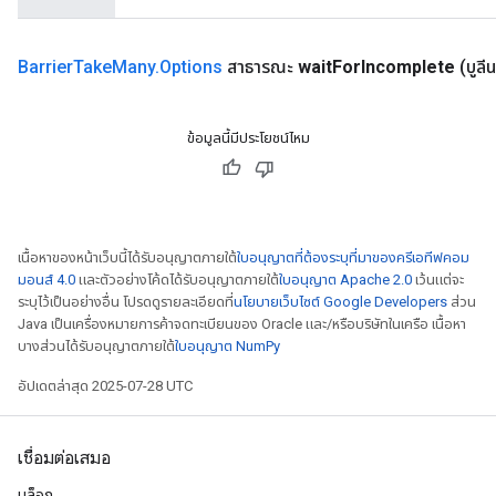
Barrier
Take
Many
.
Options
สาธารณะ
wait
For
Incomplete
(บูลี
ข้อมูลนี้มีประโยชน์ไหม
Flush
เนื้อหาของหน้าเว็บนี้ได้รับอนุญาตภายใต้
ใบอนุญาตที่ต้องระบุที่มาของครีเอทีฟคอม
eHandleOp
มอนส์ 4.0
และตัวอย่างโค้ดได้รับอนุญาตภายใต้
ใบอนุญาต Apache 2.0
เว้นแต่จะ
ระบุไว้เป็นอย่างอื่น โปรดดูรายละเอียดที่
นโยบายเว็บไซต์ Google Developers
ส่วน
Java เป็นเครื่องหมายการค้าจดทะเบียนของ Oracle และ/หรือบริษัทในเครือ เนื้อหา
บางส่วนได้รับอนุญาตภายใต้
ใบอนุญาต NumPy
ureSplit
อัปเดตล่าสุด 2025-07-28 UTC
เชื่อมต่อเสมอ
บล็อก