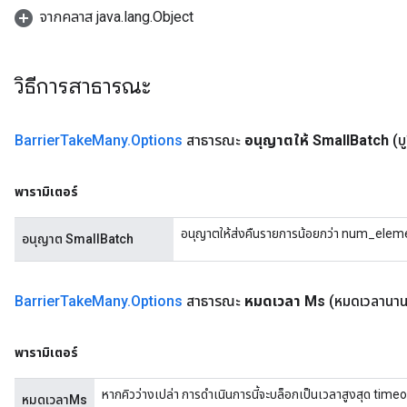
จากคลาส java.lang.Object
วิธีการสาธารณะ
t
Barrier
Take
Many
.
Options
สาธารณะ
อนุญาตให้ Small
Batch
(บ
พารามิเตอร์
source
อนุญาตให้ส่งคืนรายการน้อยกว่า num_elemen
อนุญาต SmallBatch
leOp
Barrier
Take
Many
.
Options
สาธารณะ
หมดเวลา Ms
(หมดเวลานา
พารามิเตอร์
หากคิวว่างเปล่า การดำเนินการนี้จะบล็อกเป็นเวลาสูงสุด timeou
หมดเวลาMs