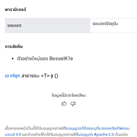
ureSplit
พารามิเตอร์
ขอบเขตปัจจุบัน
ขอบเขต
การส่งคืน
ตัวอย่างใหม่ของ BesselK1e
เอาท์พุท
สาธารณะ <T>
y
()
ข้อมูลนี้มีประโยชน์ไหม
เนื้อหาของหน้าเว็บนี้ได้รับอนุญาตภายใต้
ใบอนุญาตที่ต้องระบุที่มาของครีเอทีฟคอม
มอนส์ 4.0
และตัวอย่างโค้ดได้รับอนุญาตภายใต้
ใบอนุญาต Apache 2.0
เว้นแต่จะ