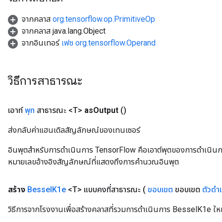
leOp
จากคลาส
org.tensorflow.op.PrimitiveOp
จากคลาส java.lang.Object
จากอินเทอร์
เฟซ org.tensorflow.Operand
วิธีการสาธารณะ
เอาท์
พุท
สาธารณะ <T>
as
Output
()
ส่งกลับค่าแฮนเดิลสัญลักษณ์ของเทนเซอร์
อินพุตสำหรับการดำเนินการ TensorFlow คือเอาต์พุตของการดำเนินการ T
Flush
หมายเลขอ้างอิงสัญลักษณ์ที่แสดงถึงการคำนวณอินพุต
สร้าง
Bessel
K1e
<T> แบบคงที่สาธารณะ
(
ขอบเขต
ขอบเขต
ตัวดำ
eHandleOp
วิธีการจากโรงงานเพื่อสร้างคลาสที่รวมการดำเนินการ BesselK1e ให