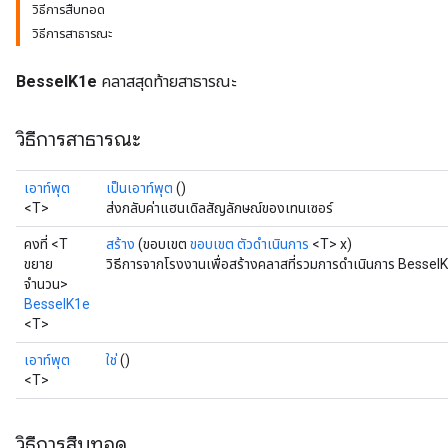
วิธีการสืบทอด
วิธีการสาธารณะ
BesselK1e
คลาสสุดท้ายสาธารณะ
วิธีการสาธารณะ
เอาท์พุต
เป็นเอาท์พุต
()
<T>
ส่งกลับค่าแฮนเดิลสัญลักษณ์ของเทนเซอร์
t
คงที่ <T
สร้าง
(ขอบเขต
ขอบเขต
ตัวดำเนินการ
<T> x)
ขยาย
วิธีการจากโรงงานเพื่อสร้างคลาสที่รวมการดำเนินการ BesselK
จำนวน>
BesselK1e
<T>
เอาท์พุต
ใช่
()
<T>
source
วิธีการสืบทอด