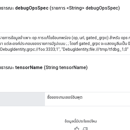
าธารณะ
debug
Ops
Spec
(รายการ <String> debug
Ops
Spec)
รายการข้อมูลจำเพาะ op การแก้ไขข้อบกพร่อง (op, url, gated_grpc) สำหรับ ops 
มา แต่ละองค์ประกอบของรายการมีรูปแบบ
;
;
โดยที่ gated_grpc จะแสดงบูลีนเป็น 0
"DebugIdentity;grpc://foo:3333;1", "DebugIdentity;file:///tmp/tfdbg_1;0"
าธารณะ
tensor
Name
(String tensor
Name)
ชื่อของเทนเซอร์อินพุต
ข้อมูลนี้มีประโยชน์ไหม