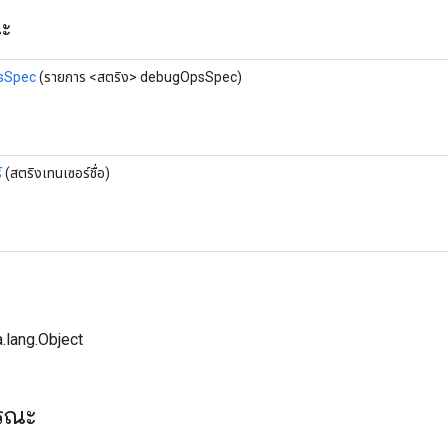
ณะ
sSpec
(รายการ <สตริง> debugOpsSpec)
์
(สตริงเทนเซอร์ชื่อ)
.lang.Object
ารณะ