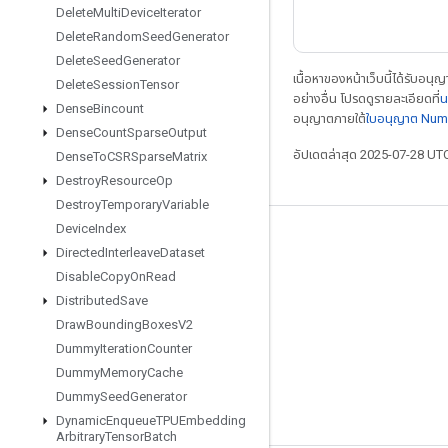
Delete
Multi
Device
Iterator
Delete
Random
Seed
Generator
Delete
Seed
Generator
เนื้อหาของหน้าเว็บนี้ได้รับอนุ
Delete
Session
Tensor
อย่างอื่น โปรดดูรายละเอียดที่
น
Dense
Bincount
อนุญาตภายใต้
ใบอนุญาต Num
Dense
Count
Sparse
Output
อัปเดตล่าสุด 2025-07-28 UT
Dense
To
CSRSparse
Matrix
Destroy
Resource
Op
Destroy
Temporary
Variable
Device
Index
เชื่อมต่อเสมอ
Directed
Interleave
Dataset
บล็อก
Disable
Copy
On
Read
Distributed
Save
ฟอรัม
Draw
Bounding
Boxes
V2
GitHub
Dummy
Iteration
Counter
Twitter
Dummy
Memory
Cache
Dummy
Seed
Generator
YouTube
Dynamic
Enqueue
TPUEmbedding
Arbitrary
Tensor
Batch