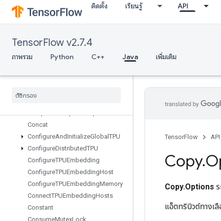
CollectiveReduceScatterV2
ติดตั้ง
เรียนรู้
API
CollectiveReduceV2
CollectiveReduceV3
CombinedNonMaxSuppression
TensorFlow v2.7.4
CompositeTensorVariantFromCo
ภาพรวม
Python
C++
Java
เพิ่มเติม
mponents
Composite
Tensor
Variant
To
Components
Compress
Element
Compute
Batch
Size
Compute
Dedup
Data
Tuple
Mask
Concat
Configure
And
Initialize
Global
TPU
TensorFlow
API
Configure
Distributed
TPU
Copy
.
O
Configure
TPUEmbedding
Configure
TPUEmbedding
Host
Configure
TPUEmbedding
Memory
Copy.Options
ร
Connect
TPUEmbedding
Hosts
แอ็ตทริบิวต์ทางเ
Constant
Consume
Mutex
Lock