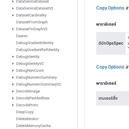
Data
Service
Dataset
Copy
.
Options
ส
Data
Service
Dataset
V2
Dataset
Cardinality
Dataset
From
Graph
พารามิเตอร์
Dataset
To
Graph
V2
Dawsn
Debug
Gradient
Identity
ดีบักOpsSpec
Debug
Gradient
Ref
Identity
Debug
Identity
Debug
Identity
V2
Copy
.
Options
ส
Debug
Nan
Count
Debug
Numeric
Summary
พารามิเตอร์
Debug
Numeric
Summary
V2
Decode
Image
เทนเซอร์ชื่อ
Decode
Padded
Raw
Decode
Proto
Deep
Copy
Delete
Iterator
Delete
Memory
Cache