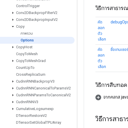
Control
Trigger
วิธีการสาธาร
Conv2DBackprop
Filter
V2
Conv2DBackprop
Input
V2
คัด
debugOp
Copy
ลอก
ตัว
ภาพรวม
เลือก
Options
Copy
Host
คัด
ชื่อเทนเซอร
Copy
To
Mesh
ลอก
ตัว
Copy
To
Mesh
Grad
เลือก
Count
Up
To
Cross
Replica
Sum
Cudnn
RNNBackprop
V3
วิธีการสืบทอด
Cudnn
RNNCanonical
To
Params
V2
Cudnn
RNNParams
To
Canonical
V2
จากคลาส java
Cudnn
RNNV3
Cumulative
Logsumexp
DTensor
Restore
V2
วิธีการสาธ
DTensor
Set
Global
TPUArray