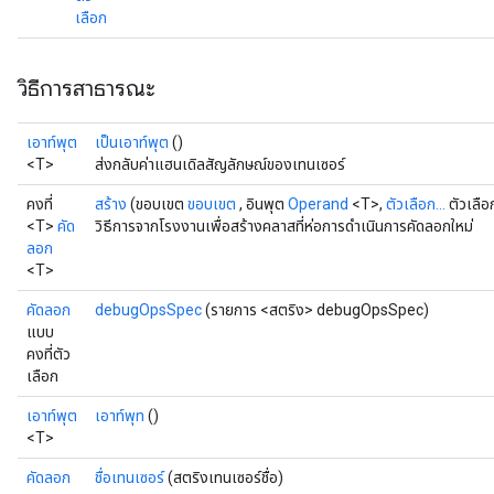
เลือก
วิธีการสาธารณะ
เอาท์พุต
เป็นเอาท์พุต
()
<T>
ส่งกลับค่าแฮนเดิลสัญลักษณ์ของเทนเซอร์
คงที่
สร้าง
(ขอบเขต
ขอบเขต
, อินพุต
Operand
<T>,
ตัวเลือก...
ตัวเลือ
<T>
คัด
วิธีการจากโรงงานเพื่อสร้างคลาสที่ห่อการดำเนินการคัดลอกใหม่
ลอก
<T>
คัดลอก
debugOpsSpec
(รายการ <สตริง> debugOpsSpec)
แบบ
คงที่ตัว
เลือก
เอาท์พุต
เอาท์พุท
()
<T>
คัดลอก
ชื่อเทนเซอร์
(สตริงเทนเซอร์ชื่อ)