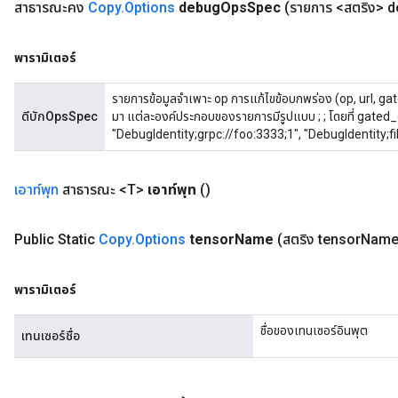
สาธารณะคง
Copy
.
Options
debug
Ops
Spec
(รายการ <สตริง> 
พารามิเตอร์
รายการข้อมูลจำเพาะ op การแก้ไขข้อบกพร่อง (op, url, ga
ดีบักOpsSpec
มา แต่ละองค์ประกอบของรายการมีรูปแบบ
;
;
โดยที่ gated_
"DebugIdentity;grpc://foo:3333;1", "DebugIdentity;f
เอาท์พุท
สาธารณะ <T>
เอาท์พุท
()
Public Static
Copy
.
Options
tensor
Name
(สตริง tensor
Name
พารามิเตอร์
ชื่อของเทนเซอร์อินพุต
เทนเซอร์ชื่อ