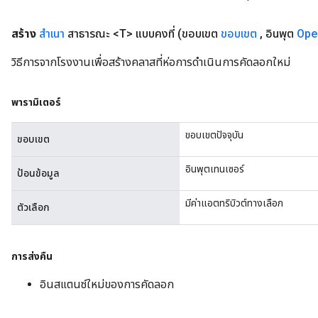
สร้าง
สำเนา
สาธารณะ <T> แบบคงที่
(ขอบเขต
ขอบเขต
,
อินพุต
Ope
วิธีการจากโรงงานเพื่อสร้างคลาสที่ห่อการดำเนินการคัดลอกใหม่
rBatch
พารามิเตอร์
Batch
ขอบเขตปัจจุบัน
ขอบเขต
atch
อินพุตเทนเซอร์
ป้อนข้อมูล
มีค่าแอตทริบิวต์ทางเลือก
ตัวเลือก
การส่งคืน
อินสแตนซ์ใหม่ของการคัดลอก