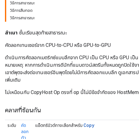
วิธีการสาธารณะ
วิธีการสืบทอด
วิธีการสาธารณะ
สำเนา
ชั้นเรียนสุดท้ายสาธารณะ
คัดลอกเทนเซอร์จาก CPU-to-CPU หรือ GPU-to-GPU
ดำเนินการคัดลอกเมตริกซ์แบบลึกจาก CPU เป็น CPU หรือ GPU เป็น GP
หมายเหตุ: หากการดำเนินการดีบักที่แนบดาวน์สตรีมทั้งหมดถูกปิดใช้ง
เอาต์พุตจะส่งต่อเทนเซอร์อินพุตโดยไม่มีการคัดลอกแบบลึก ดูเอกส
เพิ่มเติม
ไม่เหมือนกับ CopyHost Op ตรงที่ op นี้ไม่มีข้อจำกัดของ HostMemo
คลาสที่ซ้อนกัน
Copy
ระดับ
คัด
แอ็ตทริบิวต์ทางเลือกสำหรับ
ลอก
ตัว