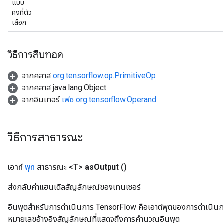
แบบ
คงที่ตัว
เลือก
วิธีการสืบทอด
จากคลาส
org.tensorflow.op.PrimitiveOp
จากคลาส java.lang.Object
จากอินเทอร์
เฟซ org.tensorflow.Operand
วิธีการสาธารณะ
ryTensorBatch
เอาท์
พุท
สาธารณะ <T>
as
Output
()
ส่งกลับค่าแฮนเดิลสัญลักษณ์ของเทนเซอร์
อินพุตสำหรับการดำเนินการ TensorFlow คือเอาต์พุตของการดำเนินการ T
หมายเลขอ้างอิงสัญลักษณ์ที่แสดงถึงการคำนวณอินพุต