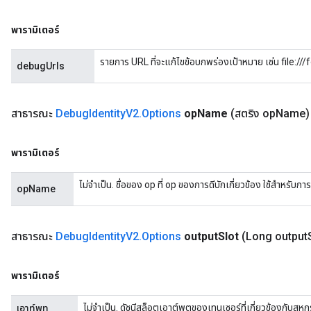
พารามิเตอร์
Batch
รายการ URL ที่จะแก้ไขข้อบกพร่องเป้าหมาย เช่น file:
debugUrls
atch
สาธารณะ
Debug
Identity
V2
.
Options
op
Name
(สตริง op
Name)
พารามิเตอร์
ไม่จำเป็น. ชื่อของ op ที่ op ของการดีบักเกี่ยวข้อง ใช้สำหรับกา
opName
สาธารณะ
Debug
Identity
V2
.
Options
output
Slot
(Long output
พารามิเตอร์
ไม่จำเป็น. ดัชนีสล็อตเอาต์พุตของเทนเซอร์ที่เกี่ยวข้องกับสห
เอาท์พุท