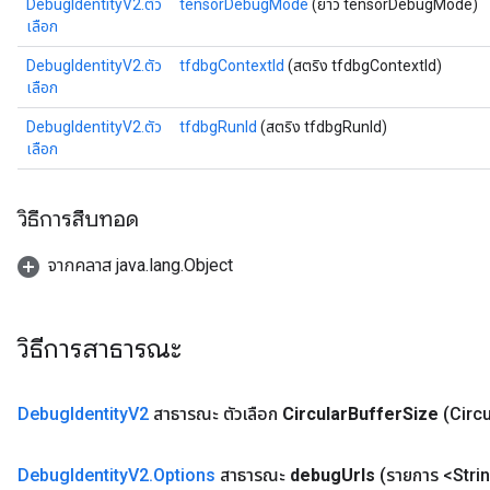
DebugIdentityV2.ตัว
tensorDebugMode
(ยาว tensorDebugMode)
เลือก
DebugIdentityV2.ตัว
tfdbgContextId
(สตริง tfdbgContextId)
เลือก
DebugIdentityV2.ตัว
tfdbgRunId
(สตริง tfdbgRunId)
เลือก
วิธีการสืบทอด
ryTensorBatch
จากคลาส java.lang.Object
วิธีการสาธารณะ
Debug
Identity
V2
สาธารณะ ตัวเลือก
Circular
Buffer
Size
(Circu
Debug
Identity
V2
.
Options
สาธารณะ
debug
Urls
(รายการ <Stri
rBatch