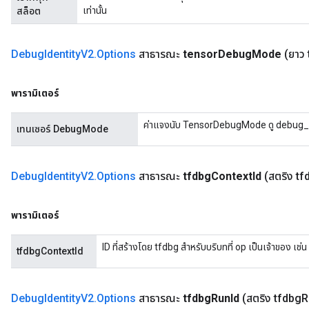
เท่านั้น
สล็อต
Debug
Identity
V2
.
Options
สาธารณะ
tensor
Debug
Mode
(ยาว
พารามิเตอร์
ค่าแจงนับ TensorDebugMode ดู debug_e
เทนเซอร์ DebugMode
Debug
Identity
V2
.
Options
สาธารณะ
tfdbg
Context
Id
(สตริง tf
พารามิเตอร์
ID ที่สร้างโดย tfdbg สำหรับบริบทที่ op เป็นเจ้าของ เช่
tfdbgContextId
Debug
Identity
V2
.
Options
สาธารณะ
tfdbg
Run
Id
(สตริง tfdbg
R