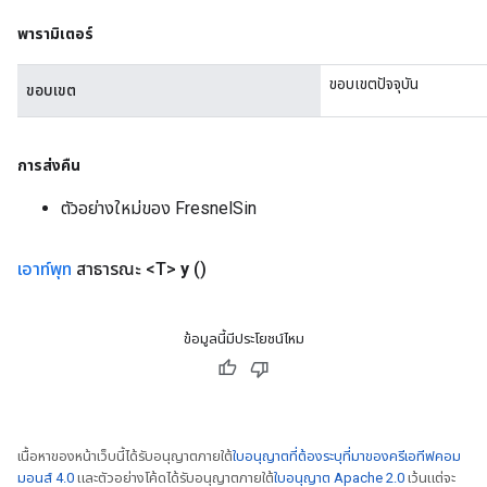
พารามิเตอร์
ขอบเขตปัจจุบัน
ขอบเขต
การส่งคืน
ตัวอย่างใหม่ของ FresnelSin
เอาท์พุท
สาธารณะ <T>
y
()
ข้อมูลนี้มีประโยชน์ไหม
rs
mParameters
rs
Parameters
เนื้อหาของหน้าเว็บนี้ได้รับอนุญาตภายใต้
ใบอนุญาตที่ต้องระบุที่มาของครีเอทีฟคอม
มอนส์ 4.0
และตัวอย่างโค้ดได้รับอนุญาตภายใต้
ใบอนุญาต Apache 2.0
เว้นแต่จะ
rParameters