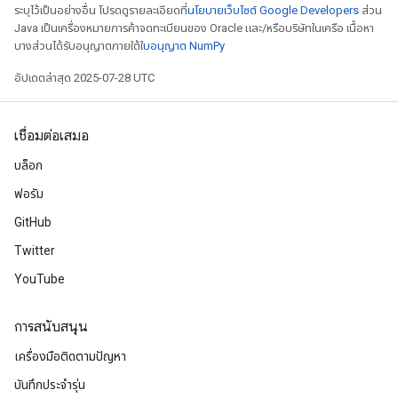
ระบุไว้เป็นอย่างอื่น โปรดดูรายละเอียดที่
นโยบายเว็บไซต์ Google Developers
ส่วน
Parameters
Java เป็นเครื่องหมายการค้าจดทะเบียนของ Oracle และ/หรือบริษัทในเครือ เนื้อหา
ters
บางส่วนได้รับอนุญาตภายใต้
ใบอนุญาต NumPy
arameters
อัปเดตล่าสุด 2025-07-28 UTC
meters
rs
tDescentParameters
เชื่อมต่อเสมอ
บล็อก
ฟอรัม
GitHub
Twitter
YouTube
การสนับสนุน
เครื่องมือติดตามปัญหา
บันทึกประจำรุ่น