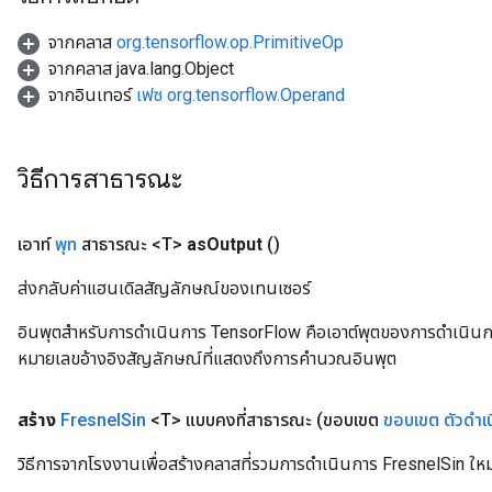
จากคลาส
org.tensorflow.op.PrimitiveOp
จากคลาส java.lang.Object
จากอินเทอร์
เฟซ org.tensorflow.Operand
วิธีการสาธารณะ
เอาท์
พุท
สาธารณะ <T>
as
Output
()
ส่งกลับค่าแฮนเดิลสัญลักษณ์ของเทนเซอร์
อินพุตสำหรับการดำเนินการ TensorFlow คือเอาต์พุตของการดำเนินการ T
หมายเลขอ้างอิงสัญลักษณ์ที่แสดงถึงการคำนวณอินพุต
สร้าง
Fresnel
Sin
<T> แบบคงที่สาธารณะ
(ขอบเขต
ขอบเขต
ตัวดำเ
วิธีการจากโรงงานเพื่อสร้างคลาสที่รวมการดำเนินการ FresnelSin ใหม