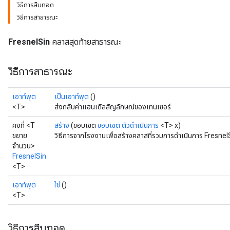
วิธีการสืบทอด
วิธีการสาธารณะ
FresnelSin
คลาสสุดท้ายสาธารณะ
วิธีการสาธารณะ
เอาท์พุต
เป็นเอาท์พุต
()
<T>
ส่งกลับค่าแฮนเดิลสัญลักษณ์ของเทนเซอร์
คงที่ <T
สร้าง
(ขอบเขต
ขอบเขต
ตัวดำเนินการ
<T> x)
ขยาย
วิธีการจากโรงงานเพื่อสร้างคลาสที่รวมการดำเนินการ FresnelS
จำนวน>
FresnelSin
<T>
เอาท์พุต
ใช่
()
<T>
วิธีการสืบทอด