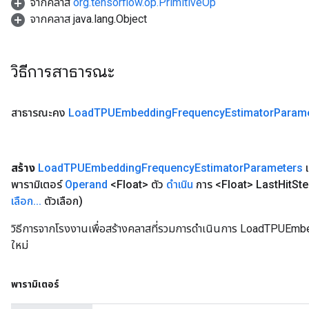
จากคลาส
org.tensorflow.op.PrimitiveOp
จากคลาส java.lang.Object
วิธีการสาธารณะ
สาธารณะคง
Load
TPUEmbedding
Frequency
Estimator
Param
สร้าง
Load
TPUEmbedding
Frequency
Estimator
Parameters
แ
พารามิเตอร์
Operand
<Float> ตัว
ดำเนิน
การ <Float> Last
Hit
Ste
เลือก
.
.
.
ตัวเลือก)
วิธีการจากโรงงานเพื่อสร้างคลาสที่รวมการดำเนินการ LoadTPUE
ใหม่
พารามิเตอร์