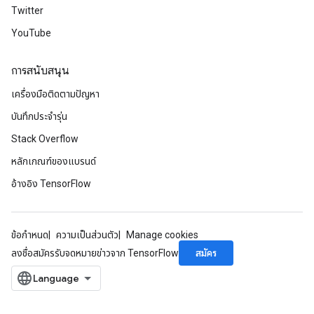
Twitter
YouTube
Requantize
การสนับสนุน
ize
เครื่องมือติดตามปัญหา
AndReluAndRequantize
u
บันทึกประจำรุ่น
uAndRequantize
Stack Overflow
หลักเกณฑ์ของแบรนด์
AndRelu
อ้างอิง TensorFlow
AndReluAndRequantize
ize
ข้อกำหนด
ความเป็นส่วนตัว
Manage cookies
สมัคร
ลงชื่อสมัครรับจดหมายข่าวจาก TensorFlow
Requantize
ize