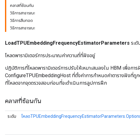
คลาสที่ซ้อนกัน
วิธีการสาธารณะ
Parameters
วิธีการสืบทอด
ters
วิธีการสาธารณะ
arameters
meters
LoadTPUEmbeddingFrequencyEstimatorParameters
ระดั
rs
tDescentParameters
โหลดพารามิเตอร์การประมาณค่าความถี่ที่ฝังอยู่
ปฏิบัติการที่โหลดพารามิเตอร์การปรับให้เหมาะสมลงใน HBM เพื่อการฝั
ConfigureTPUEmbeddingHost ที่ตั้งค่าการกำหนดค่าตารางฝังที่ถูกต้อง 
ที่โหลดจากจุดตรวจสอบก่อนที่จะดำเนินการลูปการฝึก
คลาสที่ซ้อนกัน
ระดับ
โหลดTPUEmbeddingFrequencyEstimatorParameters.Option