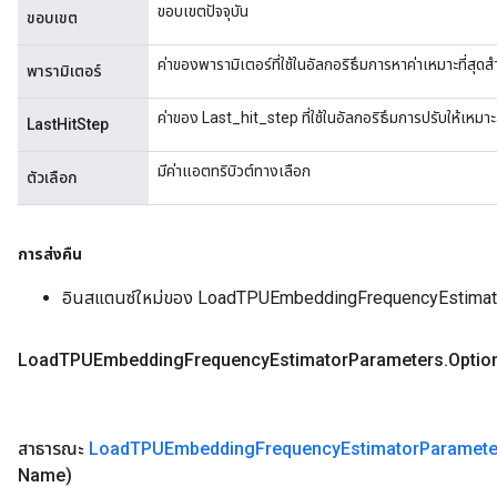
ขอบเขตปัจจุบัน
ขอบเขต
ค่าของพารามิเตอร์ที่ใช้ในอัลกอริธึมการหาค่าเหมาะที่สุ
พารามิเตอร์
ค่าของ Last_hit_step ที่ใช้ในอัลกอริธึมการปรับให้เห
LastHitStep
มีค่าแอตทริบิวต์ทางเลือก
ตัวเลือก
การส่งคืน
อินสแตนซ์ใหม่ของ LoadTPUEmbeddingFrequencyEstimat
Load
TPUEmbedding
Frequency
Estimator
Parameters
.
Optio
สาธารณะ
Load
TPUEmbedding
Frequency
Estimator
Paramete
Name)