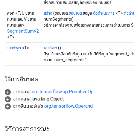
ส่งกลับค่าแฮนเดิลสัญลักษณ์ของเทนเซอร์
คงที่ <T, U ขยาย
สร้าง
(ขอบเขต
ขอบเขต
ข้อมูล
ตัวดำเนินการ
<T>
ตัวดำ
หมายเลข, V ขยาย
numSegments)
หมายเลข>
วิธีการจากโรงงานเพื่อสร้างคลาสที่รวมการดำเนินกา
SegmentSumV2
<T>
เอาท์พุต
<T>
เอาท์พุท
()
มีรูปร่างเหมือนกับข้อมูล ยกเว้นมิติข้อมูล `segment_ids.
ขนาด `num_segments`
วิธีการสืบทอด
จากคลาส
org.tensorflow.op.PrimitiveOp
จากคลาส java.lang.Object
จากอินเทอร์เฟซ
org.tensorflow.Operand
วิธีการสาธารณะ