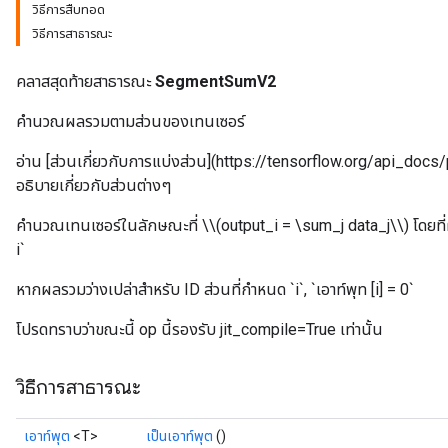
วิธีการสืบทอด
วิธีการสาธารณะ
คลาสสุดท้ายสาธารณะ
SegmentSumV2
คำนวณผลรวมตามส่วนของเทนเซอร์
อ่าน [ส่วนเกี่ยวกับการแบ่งส่วน](https://tensorflow.org/api_doc
อธิบายเกี่ยวกับส่วนต่างๆ
คำนวณเทนเซอร์ในลักษณะที่ \\(output_i = \sum_j data_j\\) โดยที่ผ
i`
หากผลรวมว่างเปล่าสำหรับ ID ส่วนที่กำหนด `i`, `เอาท์พุท [i] = 0`
โปรดทราบว่าขณะนี้ op นี้รองรับ jit_compile=True เท่านั้น
วิธีการสาธารณะ
เอาท์พุต
<T>
เป็นเอาท์พุต
()