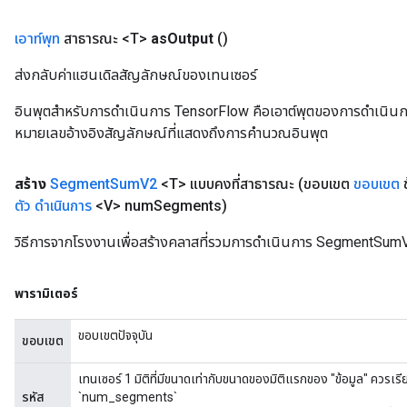
เอาท์พุท
สาธารณะ <T>
as
Output
()
ส่งกลับค่าแฮนเดิลสัญลักษณ์ของเทนเซอร์
อินพุตสำหรับการดำเนินการ TensorFlow คือเอาต์พุตของการดำเนินการ T
หมายเลขอ้างอิงสัญลักษณ์ที่แสดงถึงการคำนวณอินพุต
สร้าง
Segment
Sum
V2
<T> แบบคงที่สาธารณะ
(ขอบเขต
ขอบเขต
ข
ตัว
ดำเนินการ
<V> num
Segments)
วิธีการจากโรงงานเพื่อสร้างคลาสที่รวมการดำเนินการ SegmentSumV
พารามิเตอร์
ขอบเขตปัจจุบัน
ขอบเขต
เทนเซอร์ 1 มิติที่มีขนาดเท่ากับขนาดของมิติแรกของ "ข้อมูล" ควรเร
รหัส
`num_segments`