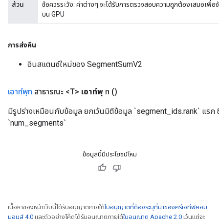
ส่วน
ข้อควรระวัง: ค่าต่างๆ จะได้รับการตรวจสอบความถูกต้องเสมอเพื
บน GPU
การส่งคืน
อินสแตนซ์ใหม่ของ SegmentSumV2
เอาท์พุท
สาธารณะ <T>
เอาท์พุ
ท
()
มีรูปร่างเหมือนกับข้อมูล ยกเว้นมิติข้อมูล `segment_ids.rank` แรก ซึ่
`num_segments`
ข้อมูลนี้มีประโยชน์ไหม
เนื้อหาของหน้าเว็บนี้ได้รับอนุญาตภายใต้
ใบอนุญาตที่ต้องระบุที่มาของครีเอทีฟคอม
มอนส์ 4.0
และตัวอย่างโค้ดได้รับอนุญาตภายใต้
ใบอนุญาต Apache 2.0
เว้นแต่จะ